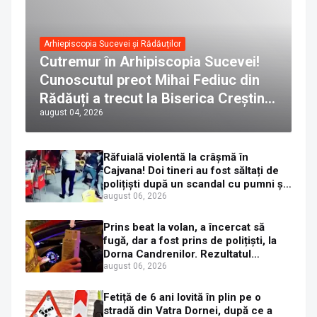
Arhiepiscopia Sucevei și Rădăuților
Cutremur în Arhipiscopia Sucevei!
Cunoscutul preot Mihai Fediuc din
Rădăuți a trecut la Biserica Creștină
august 04, 2026
Ortodoxă Valahă. ÎPS Calinic anunță
că îi pregătește judecata canonică
Răfuială violentă la crâșmă în
Cajvana! Doi tineri au fost săltați de
polițiști după un scandal cu pumni și
mașini distruse
august 06, 2026
Prins beat la volan, a încercat să
fugă, dar a fost prins de polițiști, la
Dorna Candrenilor. Rezultatul
etilotestului: 1,59 mg/l alcool pur în
august 06, 2026
aerul expirat
Fetiță de 6 ani lovită în plin pe o
stradă din Vatra Dornei, după ce a