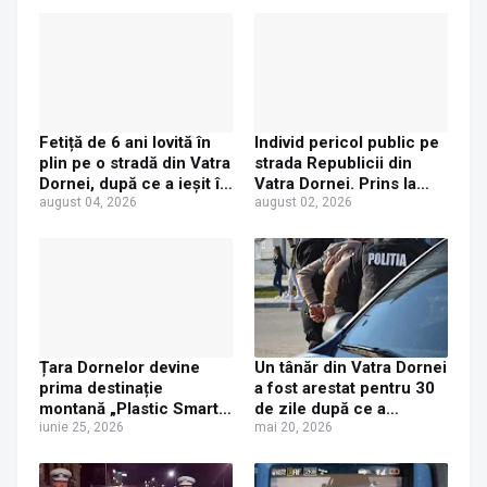
Fetiță de 6 ani lovită în
Individ pericol public pe
plin pe o stradă din Vatra
strada Republicii din
Dornei, după ce a ieșit în
Vatra Dornei. Prins la
fața mașinii prin loc
august 04, 2026
volan cu mașina avariată
august 02, 2026
nepermis
și băut bine, în plină zi
Țara Dornelor devine
Un tânăr din Vatra Dornei
prima destinație
a fost arestat pentru 30
montană „Plastic Smart”
de zile după ce a
din regiune
iunie 25, 2026
depistat la volan beat și
mai 20, 2026
fără permis de
conducere