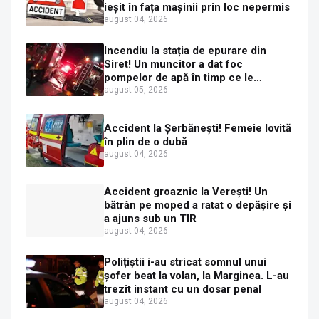
ieșit în fața mașinii prin loc nepermis
august 04, 2026
Incendiu la stația de epurare din
Siret! Un muncitor a dat foc
pompelor de apă în timp ce le
alimenta cu combustibil
august 05, 2026
Accident la Șerbănești! Femeie lovită
în plin de o dubă
august 04, 2026
Accident groaznic la Verești! Un
bătrân pe moped a ratat o depășire și
a ajuns sub un TIR
august 04, 2026
Polițiștii i-au stricat somnul unui
șofer beat la volan, la Marginea. L-au
trezit instant cu un dosar penal
august 04, 2026