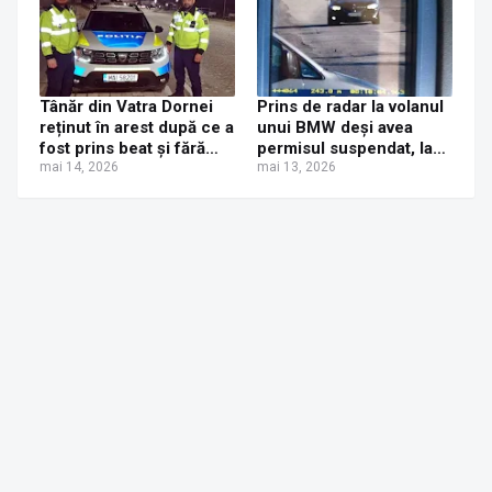
Tânăr din Vatra Dornei
Prins de radar la volanul
reținut în arest după ce a
unui BMW deși avea
fost prins beat și fără
permisul suspendat, la
permis la volan
mai 14, 2026
Vatra Dornei. I s-a
mai 13, 2026
întocmit dosar penal