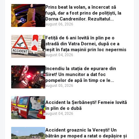
Prins beat la volan, a încercat să
fugă, dar a fost prins de polițiști, la
Dorna Candrenilor. Rezultatul
etilotestului: 1,59 mg/l alcool pur în
august 06, 2026
aerul expirat
Fetiță de 6 ani lovită în plin pe o
stradă din Vatra Dornei, după ce a
ieșit în fața mașinii prin loc nepermis
august 04, 2026
Incendiu la stația de epurare din
Siret! Un muncitor a dat foc
pompelor de apă în timp ce le
alimenta cu combustibil
august 05, 2026
Accident la Șerbănești! Femeie lovită
în plin de o dubă
august 04, 2026
Accident groaznic la Verești! Un
bătrân pe moped a ratat o depășire și