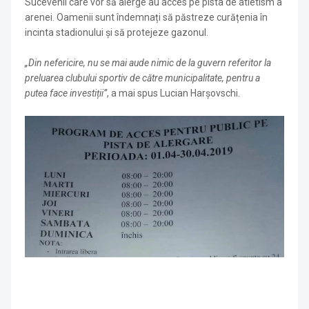
Sucevenii care vor să alerge au acces pe pista de atletism a
arenei. Oamenii sunt îndemnați să păstreze curățenia în
incinta stadionului și să protejeze gazonul.
„Din nefericire, nu se mai aude nimic de la guvern referitor la
preluarea clubului sportiv de către municipalitate, pentru a
putea face investiții”
, a mai spus Lucian Harșovschi.