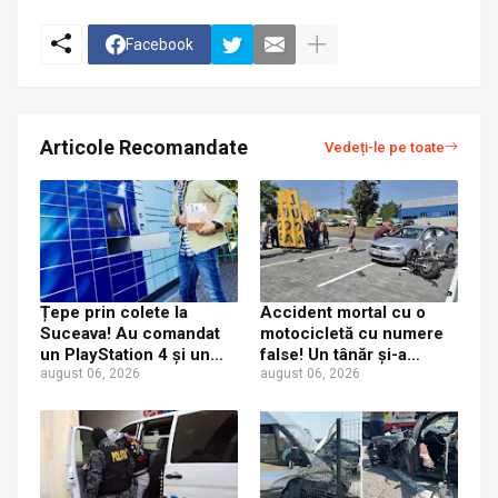
Facebook
Articole Recomandate
Vedeți-le pe toate
Țepe prin colete la
Accident mortal cu o
Suceava! Au comandat
motocicletă cu numere
un PlayStation 4 și un
false! Un tânăr și-a
iPhone 17 Pro Max, dar
august 06, 2026
pierdut viața după ce un
august 06, 2026
au primit acasă un CD și
șofer a virat fără să se
o jucărie de plastic
asigure