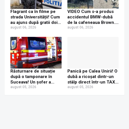
Flagrant ca în filme pe
VIDEO Cum s-a produs
strada Universității! Cum
accidentul BMW-dubă
au ajuns după gratii doi
de la cafeneaua Brown.
tineri care au furat
august 06, 2026
Concluzia polițiștilor
august 06, 2026
console PS5
Răsturnare de situație
Panică pe Calea Unirii! O
după o tamponare în
dubă a ricoșat dintr-un
Suceava! Un șofer a
stâlp direct într-un TAXI.
ajuns la Urgențe la 24 de
august 05, 2026
O mamă și fetița ei de 6
august 05, 2026
ore după ce a fost
ani au ajuns la spital
tamponat de o tânără
neatentă