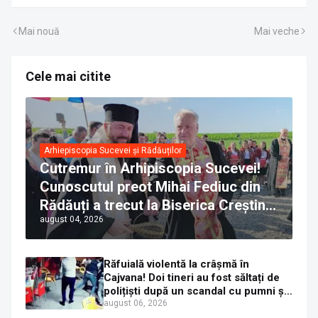
Mai nouă
Mai veche
Cele mai citite
Arhiepiscopia Sucevei și Rădăuților
Cutremur în Arhipiscopia Sucevei!
Cunoscutul preot Mihai Fediuc din
Rădăuți a trecut la Biserica Creștină
august 04, 2026
Ortodoxă Valahă. ÎPS Calinic anunță
că îi pregătește judecata canonică
Răfuială violentă la crâșmă în
Cajvana! Doi tineri au fost săltați de
polițiști după un scandal cu pumni și
mașini distruse
august 06, 2026