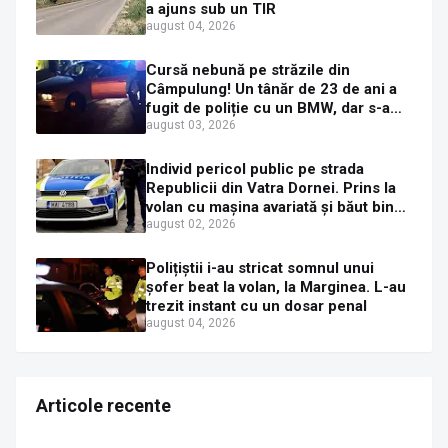
a ajuns sub un TIR
august 04, 2026
Cursă nebună pe străzile din
Câmpulung! Un tânăr de 23 de ani a
fugit de poliție cu un BMW, dar s-a
oprit într-un gard de pe strada
august 03, 2026
Sirenei
Individ pericol public pe strada
Republicii din Vatra Dornei. Prins la
volan cu mașina avariată și băut bine,
în plină zi
august 02, 2026
Polițiștii i-au stricat somnul unui
șofer beat la volan, la Marginea. L-au
trezit instant cu un dosar penal
august 04, 2026
Articole recente