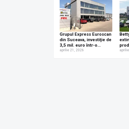
Grupul Express Euroscan
Bett
din Suceava, investiţie de
exti
3,5 mil. euro într-o
prod
clădire de birouri
aprilie 21, 2026
Suce
aprili