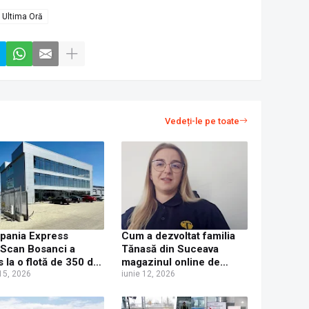
Ultima Oră
Vedeți-le pe toate
pania Express
Cum a dezvoltat familia
Scan Bosanci a
Tănasă din Suceava
s la o flotă de 350 de
magazinul online de
ioane
 15, 2026
mirodenii Tanola
iunie 12, 2026