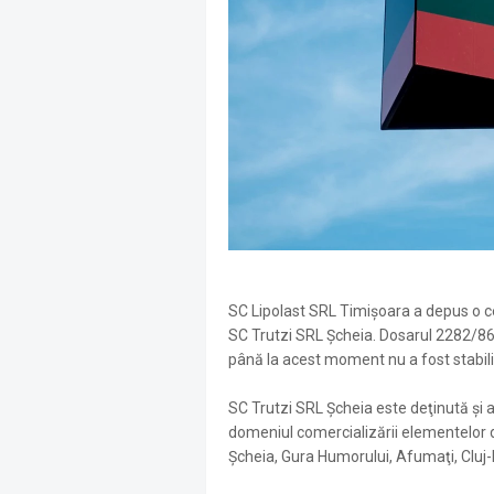
SC Lipolast SRL Timișoara a depus o c
SC Trutzi SRL Șcheia. Dosarul 2282/86/
până la acest moment nu a fost stabil
SC Trutzi SRL Șcheia este deţinută şi 
domeniul comercializării elementelor d
Şcheia, Gura Humorului, Afumaţi, Cluj-N