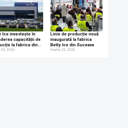
y Ice investește în
Linie de producție nouă
nderea capacității de
inaugurată la fabrica
ucție la fabrica din
Betty Ice din Suceava
ava | VIDEO
e 03, 2026
martie 22, 2026