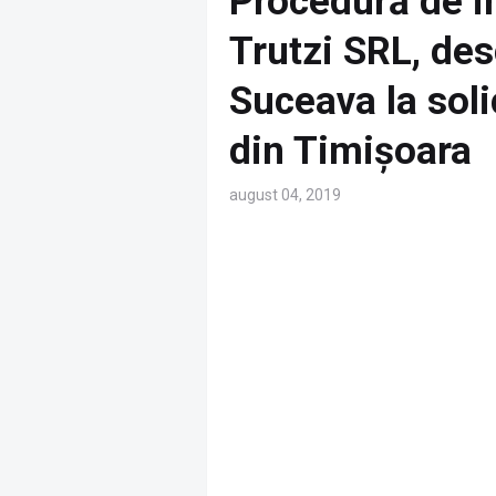
Procedură de i
Trutzi SRL, des
Suceava la soli
din Timișoara
august 04, 2019