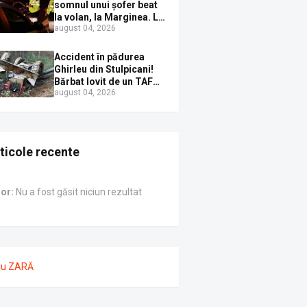
Sirenei
somnul unui șofer beat
la volan, la Marginea. L-
august 04, 2026
au trezit instant cu un
dosar penal
Accident în pădurea
Ghirleu din Stulpicani!
Bărbat lovit de un TAF
august 04, 2026
care a derapat lângă un
izvor
ticole recente
ror:
Nu a fost găsit niciun rezultat
nu ZARĂ