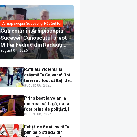
Arhiepiscopia Sucevei și Rădăuților
Cutremur în Arhipiscopia
Sucevei! Cunoscutul preot
Mihai Fediuc din Rădăuți a
august 04, 2026
trecut la Biserica Creștină
Ortodoxă Valahă. ÎPS
Calinic anunță că îi
Răfuială violentă la
pregătește judecata
crâșmă în Cajvana! Doi
canonică
tineri au fost săltați de
august 06, 2026
polițiști după un scandal
cu pumni și mașini
distruse
Prins beat la volan, a
încercat să fugă, dar a
fost prins de polițiști, la
august 06, 2026
Dorna Candrenilor.
Rezultatul etilotestului:
1,59 mg/l alcool pur în
Fetiță de 6 ani lovită în
aerul expirat
plin pe o stradă din