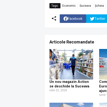
Tags:
Economic
Suceava
Șcheia
Facebook
Twitter
Articole Recomandate
Un nou magazin Action
Com
se deschide la Suceava
Euro
iulie 22, 2026
ajun
cam
iunie