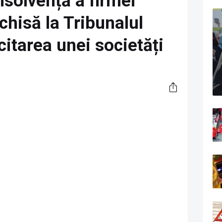
nsolvență a firmei
chisă la Tribunalul
citarea unei societăți