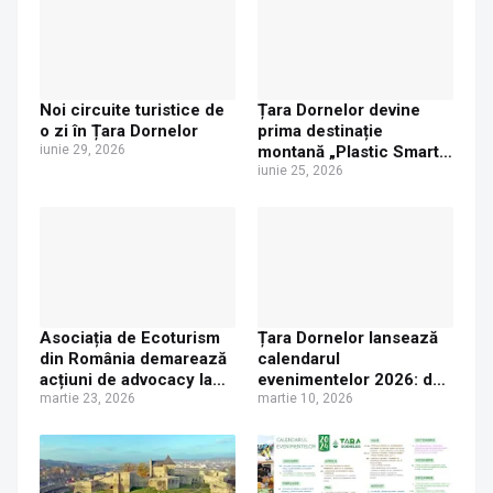
Noi circuite turistice de
Țara Dornelor devine
o zi în Țara Dornelor
prima destinație
iunie 29, 2026
montană „Plastic Smart”
din regiune
iunie 25, 2026
Asociația de Ecoturism
Țara Dornelor lansează
din România demarează
calendarul
acțiuni de advocacy la
evenimentelor 2026: de
Comisia Europeană
martie 23, 2026
la festivaluri tradiționale
martie 10, 2026
pentru recunoașterea
la Campionate Europene
destinațiilor de
de Ciclocros
ecoturism