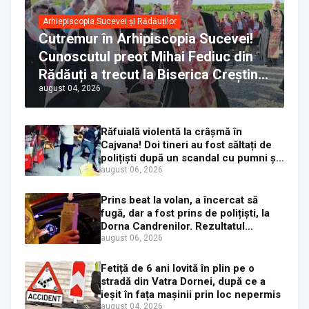
Arhiepiscopia Sucevei și Rădăuților
Cutremur în Arhipiscopia Sucevei!
Cunoscutul preot Mihai Fediuc din
Rădăuți a trecut la Biserica Creștină
august 04, 2026
Ortodoxă Valahă. ÎPS Calinic anunță
că îi pregătește judecata canonică
Răfuială violentă la crâșmă în
Cajvana! Doi tineri au fost săltați de
polițiști după un scandal cu pumni și
mașini distruse
august 06, 2026
Prins beat la volan, a încercat să
fugă, dar a fost prins de polițiști, la
Dorna Candrenilor. Rezultatul
etilotestului: 1,59 mg/l alcool pur în
august 06, 2026
aerul expirat
Fetiță de 6 ani lovită în plin pe o
stradă din Vatra Dornei, după ce a
ieșit în fața mașinii prin loc nepermis
august 04, 2026