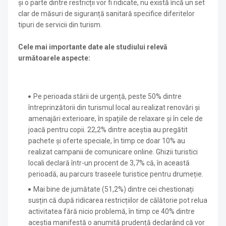
și o parte dintre restricții vor fi ridicate, nu există încă un set
clar de măsuri de siguranță sanitară specifice diferitelor
tipuri de servicii din turism.
Cele mai importante date ale studiului relevă
următoarele aspecte:
Pe perioada stării de urgență, peste 50% dintre
întreprinzătorii din turismul local au realizat renovări și
amenajări exterioare, în spațiile de relaxare și în cele de
joacă pentru copii. 22,2% dintre aceștia au pregătit
pachete și oferte speciale, în timp ce doar 10% au
realizat campanii de comunicare online. Ghizii turistici
locali declară într-un procent de 3,7% că, în această
perioadă, au parcurs traseele turistice pentru drumeție.
Mai bine de jumătate (51,2%) dintre cei chestionați
susțin că după ridicarea restricțiilor de călătorie pot relua
activitatea fără nicio problemă, în timp ce 40% dintre
aceștia manifestă o anumită prudență declarând că vor