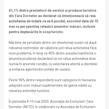
61,1% dintre prestatorii de servicii și produse turistice
din Țara Dornelor au declarat că intenționează să reia
activitatea de îndată ce va fi posibil, asociind data de 15
mai cu perspectiva relaxării anumitor măsuri, inclusiv
pentru deplasările în scop turistic.
Mai bine de jumătate dintre cei chestionați susțin că după
ridicarea restricțiilor de călătorie pot relua activitatea fără
nicio problemă, în timp ce 40% dintre aceștia manifestă o
anumită prudență declarând că vor relua activitatea doar
numai în anumite condiții, cu selectarea atentă a clientelei
și evitarea aglomerării unității de cazare.
Peste 90% dintre respondenți sunt categorici în favoarea
adoptării unor măsuri suplimentare de igienă odată cu
reluarea activității turistice.
În perioada 4-10 mai 2020, Asociația de Ecoturism Țara
Dornelor (AETD), în colaborare cu Asociația de Ecoturism