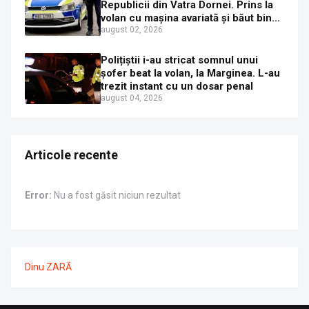
Republicii din Vatra Dornei. Prins la
volan cu mașina avariată și băut bine,
în plină zi
august 02, 2026
Polițiștii i-au stricat somnul unui
șofer beat la volan, la Marginea. L-au
trezit instant cu un dosar penal
august 04, 2026
Articole recente
Error:
Nu a fost găsit niciun rezultat
Dinu ZARĂ