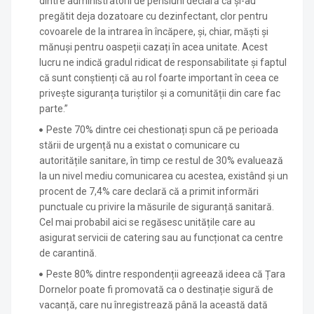
dintre administratorii de pensiuni declară că și-au
pregătit deja dozatoare cu dezinfectant, clor pentru
covoarele de la intrarea în încăpere, și, chiar, măști și
mănuși pentru oaspeții cazați în acea unitate. Acest
lucru ne indică gradul ridicat de responsabilitate și faptul
că sunt conștienți că au rol foarte important în ceea ce
privește siguranța turiștilor și a comunității din care fac
parte.”
Peste 70% dintre cei chestionați spun că pe perioada
stării de urgență nu a existat o comunicare cu
autoritățile sanitare, în timp ce restul de 30% evaluează
la un nivel mediu comunicarea cu acestea, existând și un
procent de 7,4% care declară că a primit informări
punctuale cu privire la măsurile de siguranță sanitară.
Cel mai probabil aici se regăsesc unitățile care au
asigurat servicii de catering sau au funcționat ca centre
de carantină.
Peste 80% dintre respondenții agreează ideea că Țara
Dornelor poate fi promovată ca o destinație sigură de
vacanță, care nu înregistrează până la această dată