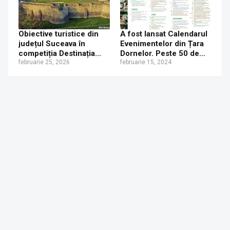
Obiective turistice din
A fost lansat Calendarul
județul Suceava în
Evenimentelor din Țara
competiția Destinația
Dornelor. Peste 50 de
Anului 2026
februarie 25, 2026
evenimente programate
februarie 15, 2024
în 2024