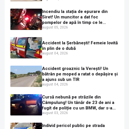
Incendiu la stația de epurare din
Siret! Un muncitor a dat foc
pompelor de apă în timp ce le
alimenta cu combustibil
august 05, 2026
Accident la Șerbănești! Femeie lovită
în plin de o dubă
august 04, 2026
Accident groaznic la Verești! Un
bătrân pe moped a ratat o depășire și
a ajuns sub un TIR
august 04, 2026
Cursă nebună pe străzile din
Câmpulung! Un tânăr de 23 de ani a
fugit de poliție cu un BMW, dar s-a
oprit într-un gard de pe strada
august 03, 2026
Sirenei
Individ pericol public pe strada