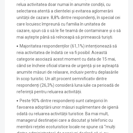
relua activitatea doar numai în anumite condiții, cu
selectarea atentă a clientelei și evitarea aglomerării
unității de cazare. 8,8% dintre respondenți, în special cei
care locuiesc împreună cu familia în unitatea de
cazare, spun că o să le fie teamă de contaminare și o să
mai aștepte până să reînceapă să primească turiști.
Majoritatea respondenților (61,1%) intenționează să
reia activitatea de îndată ce va fi posibil. Această
categorie asociază acest moment cu data de 15 mai,
când se încheie oficial starea de urgență și se așteaptă
anumite măsuri de relaxare, inclusiv pentru deplasările
în scop turistic. Un alt procent semnificativ dintre
respondenți (26,3%) consideră luna iulie ca perioadă de
referință pentru reluarea activității.
Peste 90% dintre respondenți sunt categorici în
favoarea adoptării unor măsuri suplimentare de igienă
odată cu reluarea activității turistice. Ba mai mult,
managerul destinației care a discutat și telefonic cu
membrii rețelei ecoturistice locale ne spune că “mulți