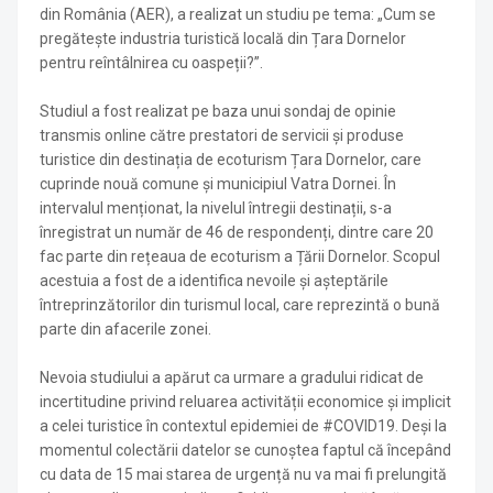
din România (AER), a realizat un studiu pe tema: „Cum se
pregătește industria turistică locală din Țara Dornelor
pentru reîntâlnirea cu oaspeții?”.
Studiul a fost realizat pe baza unui sondaj de opinie
transmis online către prestatori de servicii și produse
turistice din destinația de ecoturism Țara Dornelor, care
cuprinde nouă comune și municipiul Vatra Dornei. În
intervalul menționat, la nivelul întregii destinații, s-a
înregistrat un număr de 46 de respondenți, dintre care 20
fac parte din rețeaua de ecoturism a Țării Dornelor. Scopul
acestuia a fost de a identifica nevoile și așteptările
întreprinzătorilor din turismul local, care reprezintă o bună
parte din afacerile zonei.
Nevoia studiului a apărut ca urmare a gradului ridicat de
incertitudine privind reluarea activității economice și implicit
a celei turistice în contextul epidemiei de #COVID19. Deși la
momentul colectării datelor se cunoștea faptul că începând
cu data de 15 mai starea de urgență nu va mai fi prelungită