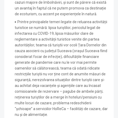
cazuri majore de îmbolnăviri, și sunt de părere că există
un avantaj în faptul că ne putem promova ca destinație
de ecoturism, cu accent pe experiențele în natură.
Printre principalele temeri legate de reluarea activității
turistice se numără: lipsa turiștilor; pericolul legat de
infectarea cu COVID-19; lipsa măsurilor clare de
reglementare a activității turistice venite din partea
autorităților; teama că turiștii vor ocoli Țara Dornelor din
cauza asocierii cu județul Suceava (orașul Suceava fiind
considerat focar de infecție); dificultățile financiare
generate de pandemie care nu le vor mai permite
oamenilor să călătorească; teama că odată ridicate
restricțiile turiștii nu vor ține cont de anumite măsuri de
siguranță; nerezolvarea situațiilor dintre turiștii care și-
au achitat deja vacanțele și agențiile care au încasat
comisioanele de rezervare – pagube de ambele părți;
reținerea turiștilor de a merge în hoteluri/pensiuni cu
multe locuri de cazare; problema redeschiderii
“șchioape” a serviciilor HoReCa – facilități de cazare, dar
nu și de alimentație.