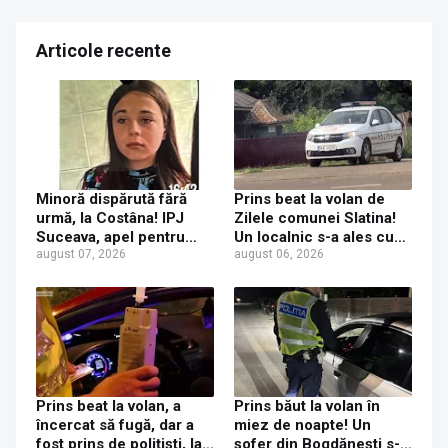
Articole recente
Minoră dispărută fără
Prins beat la volan de
urmă, la Costâna! IPJ
Zilele comunei Slatina!
Suceava, apel pentru
Un localnic s-a ales cu
ajutor din partea
august 07, 2026
dosar penal după ce a
august 06, 2026
populației
fost prins la volanul unui
Mercedes cu numere de
Italia
Prins beat la volan, a
Prins băut la volan în
încercat să fugă, dar a
miez de noapte! Un
fost prins de polițiști, la
șofer din Bogdănești s-a