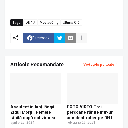
Tags:
DN 17
Mestecăniș
Ultima Oră
Facebook
Articole Recomandate
Vedeți-le pe toate
Accident în lanț lângă
FOTO VIDEO Trei
Zidul Morții. Femeie
persoane rănite într-un
rănită după coliziunea
accident rutier pe DN17,
dintre trei mașini
aprilie 25, 2024
în Pasul Mestecăniș
februarie 25, 2021