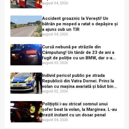
august 04, 2026
Accident groaznic la Verești! Un
bătrân pe moped a ratat o depășire și
a ajuns sub un TIR
august 04, 2026
Cursă nebună pe străzile din
Câmpulung! Un tânăr de 23 de ani a
fugit de poliție cu un BMW, dar s-a
oprit într-un gard de pe strada
august 03, 2026
Sirenei
Individ pericol public pe strada
Republicii din Vatra Dornei. Prins la
volan cu mașina avariată și băut bine,
în plină zi
august 02, 2026
Polițiștii i-au stricat somnul unui
șofer beat la volan, la Marginea. L-au
trezit instant cu un dosar penal
august 04, 2026