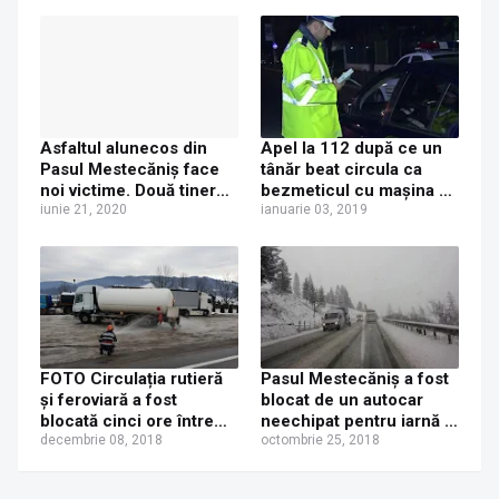
Asfaltul alunecos din
Apel la 112 după ce un
Pasul Mestecăniș face
tânăr beat circula ca
noi victime. Două tinere
bezmeticul cu mașina pe
au fost rănite în
iunie 21, 2020
DN17. Avea 0,86 mg/l
ianuarie 03, 2019
accidente produse
alcool pur în aerul
sâmbătă dimineață pe
expirat
DN17
FOTO Circulația rutieră
Pasul Mestecăniş a fost
și feroviară a fost
blocat de un autocar
blocată cinci ore între
neechipat pentru iarnă a
Gura Humorului și
decembrie 08, 2018
derapat
octombrie 25, 2018
Frasin. Curge GPL dintr-
o cisternă imobilizată pe