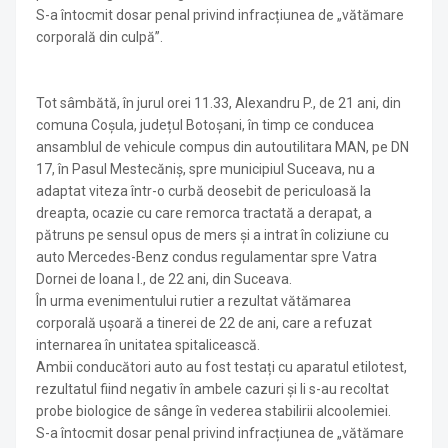
S-a întocmit dosar penal privind infracțiunea de „vătămare
corporală din culpă”.
Tot sâmbătă, în jurul orei 11.33, Alexandru P., de 21 ani, din
comuna Coșula, județul Botoșani, în timp ce conducea
ansamblul de vehicule compus din autoutilitara MAN, pe DN
17, în Pasul Mestecăniș, spre municipiul Suceava, nu a
adaptat viteza într-o curbă deosebit de periculoasă la
dreapta, ocazie cu care remorca tractată a derapat, a
pătruns pe sensul opus de mers și a intrat în coliziune cu
auto Mercedes-Benz condus regulamentar spre Vatra
Dornei de Ioana I., de 22 ani, din Suceava.
În urma evenimentului rutier a rezultat vătămarea
corporală ușoară a tinerei de 22 de ani, care a refuzat
internarea în unitatea spitalicească.
Ambii conducători auto au fost testați cu aparatul etilotest,
rezultatul fiind negativ în ambele cazuri și li s-au recoltat
probe biologice de sânge în vederea stabilirii alcoolemiei.
S-a întocmit dosar penal privind infracțiunea de „vătămare