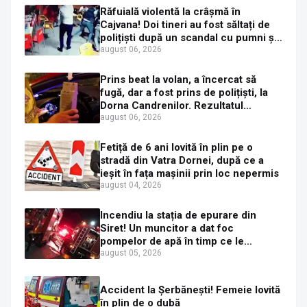
Răfuială violentă la crâșmă în
Cajvana! Doi tineri au fost săltați de
polițiști după un scandal cu pumni și
mașini distruse
august 06, 2026
Prins beat la volan, a încercat să
fugă, dar a fost prins de polițiști, la
Dorna Candrenilor. Rezultatul
etilotestului: 1,59 mg/l alcool pur în
august 06, 2026
aerul expirat
Fetiță de 6 ani lovită în plin pe o
stradă din Vatra Dornei, după ce a
ieșit în fața mașinii prin loc nepermis
august 04, 2026
Incendiu la stația de epurare din
Siret! Un muncitor a dat foc
pompelor de apă în timp ce le
alimenta cu combustibil
august 05, 2026
Accident la Șerbănești! Femeie lovită
în plin de o dubă