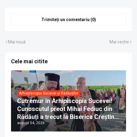
Trimiteți un comentariu (0)
Mai nouă
Mai veche
Cele mai citite
Arhiepiscopia Sucevei și Rădăuților
Cutremur în Arhipiscopia Sucevei!
Cunoscutul preot Mihai Fediuc din
Rădăuți a trecut la Biserica Creștină
august 04, 2026
Ortodoxă Valahă. ÎPS Calinic anunță
că îi pregătește judecata canonică