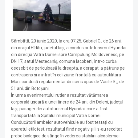
Sâmbătă, 20 iunie 2020, la ora 07.25, Gabriel C., de 26 ani,
din oraşul Hîrlău, județul Iaşi, a condus autoturismul Hyundai
din direcţia Vatra Dornei spre Câmpulung Moldovenesc, pe
DN 17, satul Mestecăniș, comuna Iacobeni, într-o curbă
deosebit de periculoasă la dreapta, a derapat, a pătruns pe
contrasens şi a intrat în coliziune frontală cu autoutilitara
Man, condusă regulamentar din sens opus de Vasile S.,, de
51 ani, din Botoşani.
În urma evenimentului rutier a rezultat vătămarea
corporală ușoară a unei tinere de 24 ani, din Deleni, județul
Iași, pasager din autoturismul Hyundai, care a fost
transportată la Spitalul municipal Vatra Dornei.
Conducătorii ambelor autovehicule au fost testaţi cu
aparatul etilotest, rezultatul fiind negativ și li s-au recoltat
probe biologice de sânge în vederea stabilirii alcoolemiei.