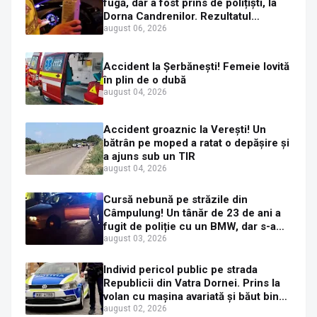
fugă, dar a fost prins de polițiști, la
Dorna Candrenilor. Rezultatul
etilotestului: 1,59 mg/l alcool pur în
august 06, 2026
aerul expirat
Accident la Șerbănești! Femeie lovită
în plin de o dubă
august 04, 2026
Accident groaznic la Verești! Un
bătrân pe moped a ratat o depășire și
a ajuns sub un TIR
august 04, 2026
Cursă nebună pe străzile din
Câmpulung! Un tânăr de 23 de ani a
fugit de poliție cu un BMW, dar s-a
oprit într-un gard de pe strada
august 03, 2026
Sirenei
Individ pericol public pe strada
Republicii din Vatra Dornei. Prins la
volan cu mașina avariată și băut bine,
în plină zi
august 02, 2026