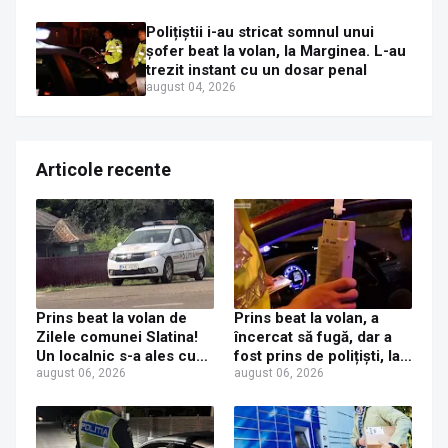
Polițiștii i-au stricat somnul unui
șofer beat la volan, la Marginea. L-au
trezit instant cu un dosar penal
august 04, 2026
Articole recente
Prins beat la volan de
Prins beat la volan, a
Zilele comunei Slatina!
încercat să fugă, dar a
Un localnic s-a ales cu
fost prins de polițiști, la
dosar penal după ce a
august 06, 2026
Dorna Candrenilor.
august 06, 2026
fost prins la volanul unui
Rezultatul etilotestului:
Mercedes cu numere de
1,59 mg/l alcool pur în
Italia
aerul expirat