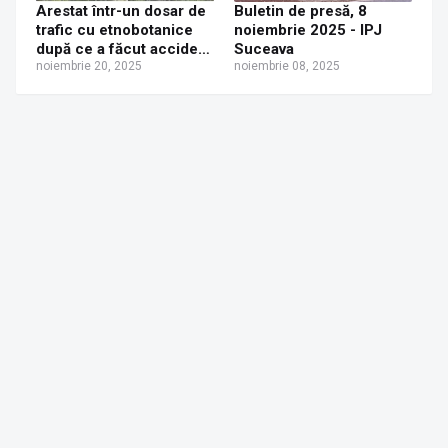
Arestat într-un dosar de
Buletin de presă, 8
trafic cu etnobotanice
noiembrie 2025 - IPJ
după ce a făcut accident
Suceava
beat și fără permis, în
noiembrie 20, 2025
noiembrie 08, 2025
timp ce era urmărit de
poliție, la Clit