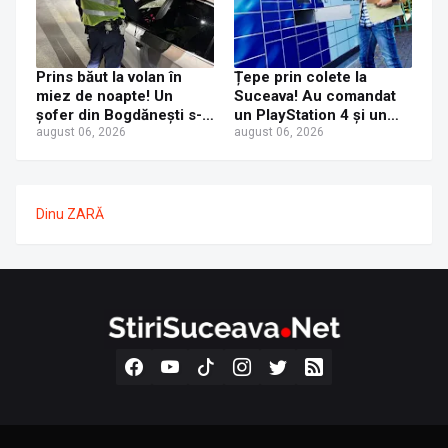
Prins băut la volan în
Țepe prin colete la
miez de noapte! Un
Suceava! Au comandat
șofer din Bogdănești s-a
un PlayStation 4 și un
ales cu dosar penal după
august 06, 2026
iPhone 17 Pro Max, dar
august 06, 2026
ce a fost tras pe dreapta
au primit acasă un CD și
la Șerbănești
o jucărie de plastic
Dinu ZARĂ