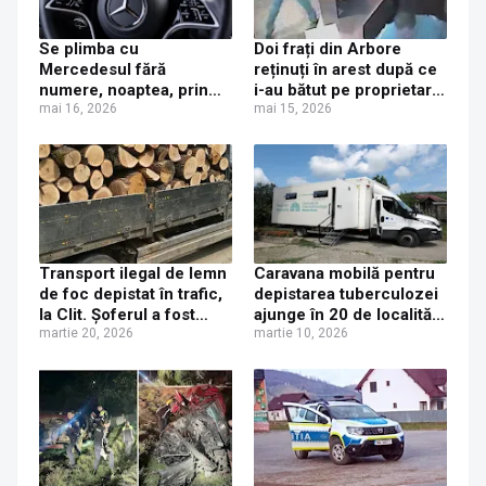
Se plimba cu
Doi frați din Arbore
Mercedesul fără
reținuți în arest după ce
numere, noaptea, prin
i-au bătut pe proprietarii
Arbore, dar a fost văzut
mai 16, 2026
unui magazin din
mai 15, 2026
de polițiști și s-a ales cu
localitate
dosar penal
Transport ilegal de lemn
Caravana mobilă pentru
de foc depistat în trafic,
depistarea tuberculozei
la Clit. Șoferul a fost
ajunge în 20 de localități
amendat și a fost lăsat
martie 20, 2026
din Suceava, începând
martie 10, 2026
fără lemn și certificatul
cu 17 martie 2026
de înmatriculare