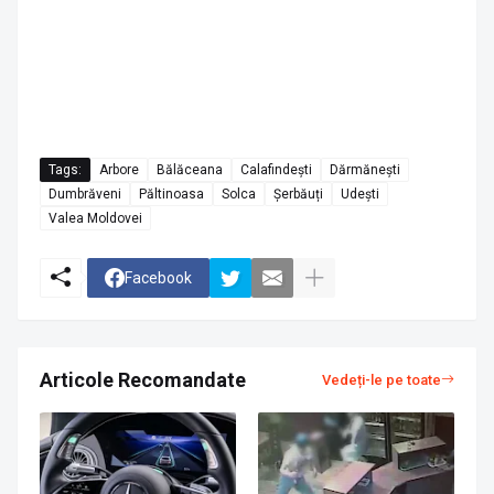
Tags:
Arbore
Bălăceana
Calafindești
Dărmănești
Dumbrăveni
Păltinoasa
Solca
Șerbăuți
Udești
Valea Moldovei
Facebook
Articole Recomandate
Vedeți-le pe toate