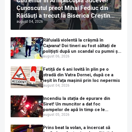
Cutremur în Arhipiscopia Sucevei!
Cunoscutul preot Mihai Fediuc din
Rădăuți a trecut la Biserica Creștină
august 04, 2026
Ortodoxă Valahă. ÎPS Calinic anunță
că îi pregătește judecata canonică
Răfuială violentă la crâșmă în
Cajvana! Doi tineri au fost săltați de
polițiști după un scandal cu pumni și
mașini distruse
august 06, 2026
Fetiță de 6 ani lovită în plin pe o
stradă din Vatra Dornei, după ce a
ieșit în fața mașinii prin loc nepermis
august 04, 2026
Incendiu la stația de epurare din
Siret! Un muncitor a dat foc
pompelor de apă în timp ce le
alimenta cu combustibil
august 05, 2026
Prins beat la volan, a încercat să