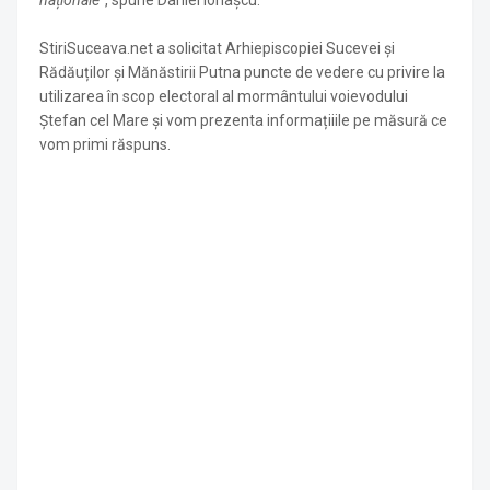
naționale”
, spune Daniel Ionașcu.
StiriSuceava.net a solicitat Arhiepiscopiei Sucevei și
Rădăuților și Mănăstirii Putna puncte de vedere cu privire la
utilizarea în scop electoral al mormântului voievodului
Ștefan cel Mare și vom prezenta informațiiile pe măsură ce
vom primi răspuns.