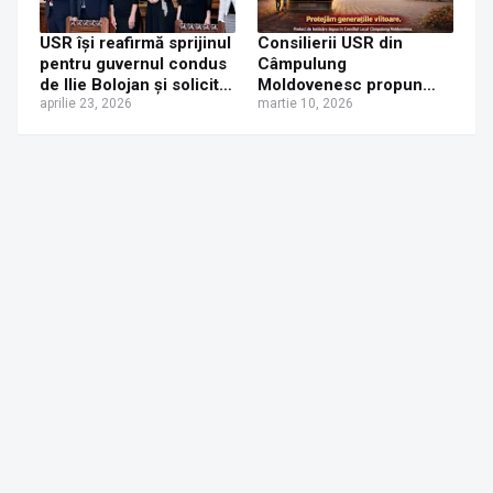
USR își reafirmă sprijinul
Consilierii USR din
pentru guvernul condus
Câmpulung
de Ilie Bolojan și solicită
Moldovenesc propun
responsabilitate din
aprilie 23, 2026
interzicerea completă a
martie 10, 2026
partea PSD
păcănelelor în municipiu