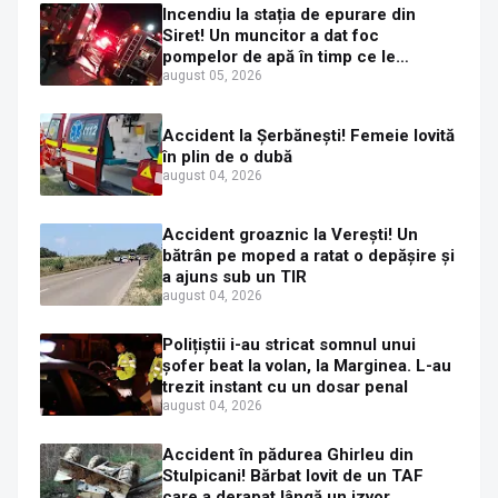
Incendiu la stația de epurare din
Siret! Un muncitor a dat foc
pompelor de apă în timp ce le
alimenta cu combustibil
august 05, 2026
Accident la Șerbănești! Femeie lovită
în plin de o dubă
august 04, 2026
Accident groaznic la Verești! Un
bătrân pe moped a ratat o depășire și
a ajuns sub un TIR
august 04, 2026
Polițiștii i-au stricat somnul unui
șofer beat la volan, la Marginea. L-au
trezit instant cu un dosar penal
august 04, 2026
Accident în pădurea Ghirleu din
Stulpicani! Bărbat lovit de un TAF
care a derapat lângă un izvor