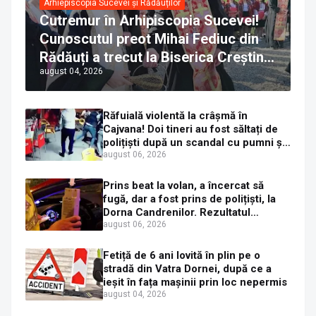
Arhiepiscopia Sucevei și Rădăuților
Cutremur în Arhipiscopia Sucevei!
Cunoscutul preot Mihai Fediuc din
Rădăuți a trecut la Biserica Creștină
august 04, 2026
Ortodoxă Valahă. ÎPS Calinic anunță
că îi pregătește judecata canonică
Răfuială violentă la crâșmă în
Cajvana! Doi tineri au fost săltați de
polițiști după un scandal cu pumni și
mașini distruse
august 06, 2026
Prins beat la volan, a încercat să
fugă, dar a fost prins de polițiști, la
Dorna Candrenilor. Rezultatul
etilotestului: 1,59 mg/l alcool pur în
august 06, 2026
aerul expirat
Fetiță de 6 ani lovită în plin pe o
stradă din Vatra Dornei, după ce a
ieșit în fața mașinii prin loc nepermis
august 04, 2026