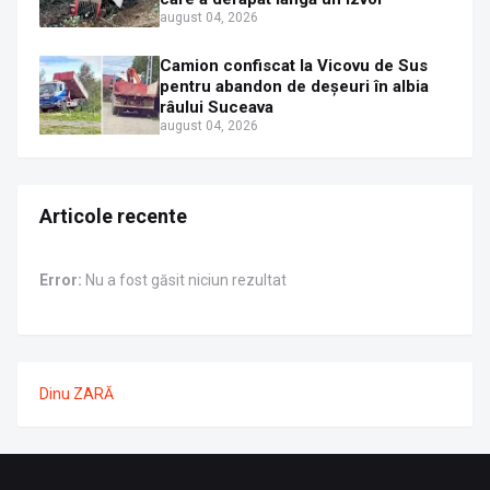
august 04, 2026
Camion confiscat la Vicovu de Sus
pentru abandon de deșeuri în albia
râului Suceava
august 04, 2026
Articole recente
Error:
Nu a fost găsit niciun rezultat
Dinu ZARĂ