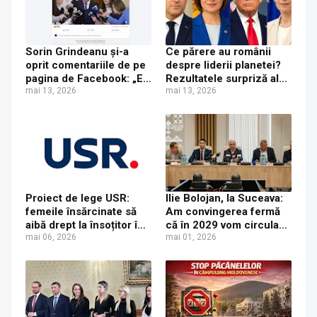
Sorin Grindeanu și-a
Ce părere au românii
oprit comentariile de pe
despre liderii planetei?
pagina de Facebook: „Eu
Rezultatele surpriză ale
vreau să dialoghez cu
mai 13, 2026
unui sondaj de opinie
mai 13, 2026
oameni reali, foarte mulţi
despre Trump, Macron
dintre ei sunt boţi,
și Maia Sandu
roboţi, tiriboţi şi aşa mai
departe”
Proiect de lege USR:
Ilie Bolojan, la Suceava:
femeile însărcinate să
Am convingerea fermă
aibă drept la însoțitor în
că în 2029 vom circula
maternitate pe durata
mai 06, 2026
pe autostradă de la
mai 01, 2026
nașterii
Paşcani până la Siret