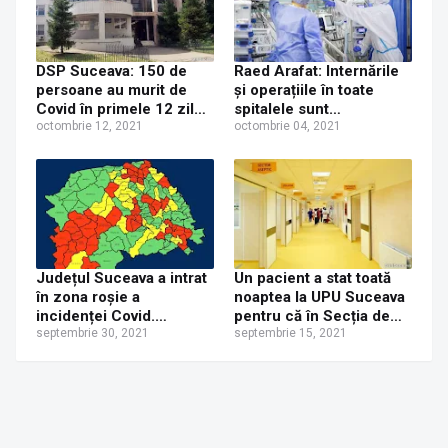
DSP Suceava: 150 de
Raed Arafat: Internările
persoane au murit de
și operațiile în toate
Covid în primele 12 zile
spitalele sunt
din luna octombrie, în
octombrie 12, 2021
suspendate pentru 30 de
octombrie 04, 2021
județul Suceava
zile. Prevederile nu se
aplică urgenţelor,
femeilor însărcinate,
pacienţilor oncologici
sau celor care trebuie să
facă dializă
Județul Suceava a intrat
Un pacient a stat toată
în zona roșie a
noaptea la UPU Suceava
incidenței Covid.
pentru că în Secția de
Numărul de cazuri în
septembrie 30, 2021
Terapie Intensivă nu mai
septembrie 15, 2021
fiecare localitate în parte
erau locuri.