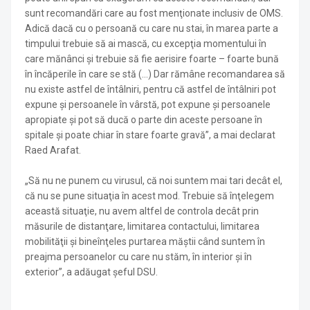
sunt recomandări care au fost menţionate inclusiv de OMS.
Adică dacă cu o persoană cu care nu stai, în marea parte a
timpului trebuie să ai mască, cu excepţia momentului în
care mănânci şi trebuie să fie aerisire foarte – foarte bună
în încăperile în care se stă (...) Dar rămâne recomandarea să
nu existe astfel de întâlniri, pentru că astfel de întâlniri pot
expune şi persoanele în vârstă, pot expune şi persoanele
apropiate şi pot să ducă o parte din aceste persoane în
spitale şi poate chiar în stare foarte gravă”, a mai declarat
Raed Arafat.
„Să nu ne punem cu virusul, că noi suntem mai tari decât el,
că nu se pune situaţia în acest mod. Trebuie să înţelegem
această situaţie, nu avem altfel de controla decât prin
măsurile de distanţare, limitarea contactului, limitarea
mobilităţii şi bineînţeles purtarea măştii când suntem în
preajma persoanelor cu care nu stăm, în interior şi în
exterior”, a adăugat şeful DSU.