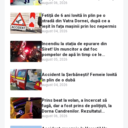
mașini distruse
august 06, 2026
Fetiță de 6 ani lovită în plin pe o
stradă din Vatra Dornei, după ce a
ieșit în fața mașinii prin loc nepermis
august 04, 2026
Incendiu la stația de epurare din
Siret! Un muncitor a dat foc
pompelor de apă în timp ce le
alimenta cu combustibil
august 05, 2026
Accident la Șerbănești! Femeie lovită
în plin de o dubă
august 04, 2026
Prins beat la volan, a încercat să
fugă, dar a fost prins de polițiști, la
Dorna Candrenilor. Rezultatul
etilotestului: 1,59 mg/l alcool pur în
august 06, 2026
aerul expirat