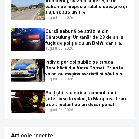
Accident groaznic la Verești! Un
bătrân pe moped a ratat o depășire și
a ajuns sub un TIR
august 04, 2026
Cursă nebună pe străzile din
Câmpulung! Un tânăr de 23 de ani a
fugit de poliție cu un BMW, dar s-a
oprit într-un gard de pe strada
august 03, 2026
Sirenei
Individ pericol public pe strada
Republicii din Vatra Dornei. Prins la
volan cu mașina avariată și băut bine,
în plină zi
august 02, 2026
Polițiștii i-au stricat somnul unui
șofer beat la volan, la Marginea. L-au
trezit instant cu un dosar penal
august 04, 2026
Articole recente