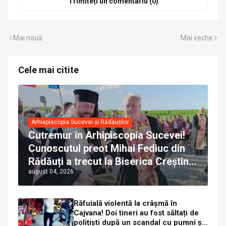
Trimiteți un comentariu (0)
Mai nouă
Mai veche
Cele mai citite
Arhiepiscopia Sucevei și Rădăuților
Cutremur în Arhipiscopia Sucevei!
Cunoscutul preot Mihai Fediuc din
Rădăuți a trecut la Biserica Creștină
august 04, 2026
Ortodoxă Valahă. ÎPS Calinic anunță
că îi pregătește judecata canonică
Răfuială violentă la crâșmă în
Cajvana! Doi tineri au fost săltați de
polițiști după un scandal cu pumni și