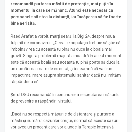
recomandă purtarea măştii de protecţie, mai puţin în
momentul în care se mănânc. Atunci este necesar ca
persoanele să stea la distanţă, iar încăperea să fie foarte
bine aerisită.
Raed Arafat a vorbit, marţi seară, la Digi 24, despre noua
tulpină de coronavirus: „Ceea ce populaţia trebuie să ştie că
îmbolnăvirea cu această tulpină nu duce la o boală mai
gravă. Singura problemă majoră a noastră în acest moment
este că această boală sau această tulpină poate să ducă la
un număr mai mare de infectaţi şi înseamnă că va fi un
impact mai mare asupra sistemului sanitar dacă nu limităm
răspândirea ei”.
Şeful DSU recomandă în continuarea respectarea măsurilor
de prevenire a răspândirii vistului.
„Dacă nu se respectă măsurile de distanţare şi purtare a
măştii şi numărul cazurilor creşte, normal că aceste cazuri
vor avea un procent care vor ajunge la Terapie Intensivă.