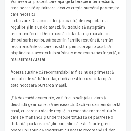
Vor avea un procent care ajunge la terapie intermediară,
care necesită spitalizare, deci va creşte numărul pacienţilor
care necesită
spitalizare. De aici insistenţa noastră de respectare a
regulilor şi în ziua de astăzi. Nu trebuie să aşteptăm
recomandări noi. Deci: mască, distanţare şi mai ales în
timpul sărbătorilor, sărbători în familie restrânsă, rămân
recomandările cu care insistăm pentru a opri o posibilă
răspândire a acestei tulpini într-un mod mai serios în ţară”, a
mai afirmat Arafat.
Acesta susţine că recomandabil ar fi să nu se primească
musafiri de sărbători, dar, dacă acest lucru se întâmplă,
este necesară purtarea măştii.
„Să deschidă geamurile, va fi frig, bineînţeles, dar să
deschidă geamurile, să aerisească. Dacă vin oameni din altă
casă, cu care nu stai de regulă, cu excepţia momentului în
care se mănâncă şi unde trebuie totuşi să se păstreze o
distanţă, purtarea măştii, care ştiu că este foarte greu,
poate unii spun că exagerăm cu aceste recomandări, dar