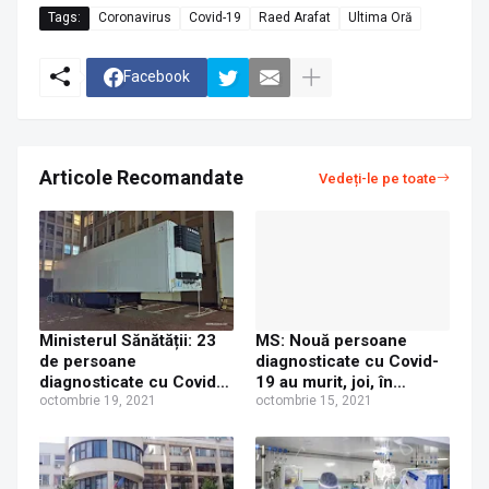
Tags:
Coronavirus
Covid-19
Raed Arafat
Ultima Oră
Facebook
Articole Recomandate
Vedeți-le pe toate
Ministerul Sănătății: 23
MS: Nouă persoane
de persoane
diagnosticate cu Covid-
diagnosticate cu Covid-
19 au murit, joi, în
19 au murit, luni, în
octombrie 19, 2021
județul Suceava
octombrie 15, 2021
județul Suceava