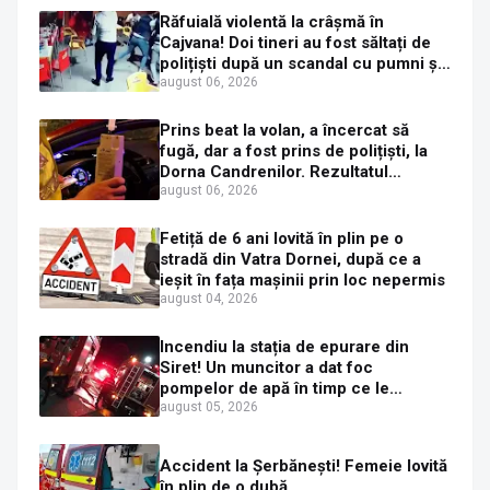
Răfuială violentă la crâșmă în
Cajvana! Doi tineri au fost săltați de
polițiști după un scandal cu pumni și
mașini distruse
august 06, 2026
Prins beat la volan, a încercat să
fugă, dar a fost prins de polițiști, la
Dorna Candrenilor. Rezultatul
etilotestului: 1,59 mg/l alcool pur în
august 06, 2026
aerul expirat
Fetiță de 6 ani lovită în plin pe o
stradă din Vatra Dornei, după ce a
ieșit în fața mașinii prin loc nepermis
august 04, 2026
Incendiu la stația de epurare din
Siret! Un muncitor a dat foc
pompelor de apă în timp ce le
alimenta cu combustibil
august 05, 2026
Accident la Șerbănești! Femeie lovită
în plin de o dubă