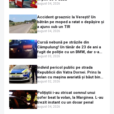
august 04, 2026
Accident groaznic la Verești! Un
bătrân pe moped a ratat o depășire și
a ajuns sub un TIR
august 04, 2026
Cursă nebună pe străzile din
Câmpulung! Un tânăr de 23 de ani a
fugit de poliție cu un BMW, dar s-a
oprit într-un gard de pe strada
august 03, 2026
Sirenei
Individ pericol public pe strada
Republicii din Vatra Dornei. Prins la
volan cu mașina avariată și băut bine,
în plină zi
august 02, 2026
Polițiștii i-au stricat somnul unui
șofer beat la volan, la Marginea. L-au
trezit instant cu un dosar penal
august 04, 2026