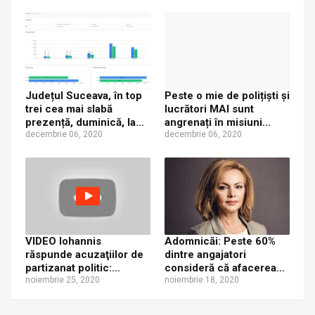
trei locuri
Județul Suceava, în top
Peste o mie de polițiști și
trei cea mai slabă
lucrători MAI sunt
prezență, duminică, la
angrenați în misiuni
votul pentru alegerile
decembrie 06, 2020
pentru siguranța
decembrie 06, 2020
parlamentare
procesului electoral
VIDEO Iohannis
Adomnicăi: Peste 60%
răspunde acuzaţiilor de
dintre angajatori
partizanat politic:
consideră că afacerea
Constituţia spune că
noiembrie 25, 2020
lor se află într-o mare
noiembrie 18, 2020
preşedintele nu poate fi
dificultate, în timp ce
membru al unui partid,
sindicatele vorbesc