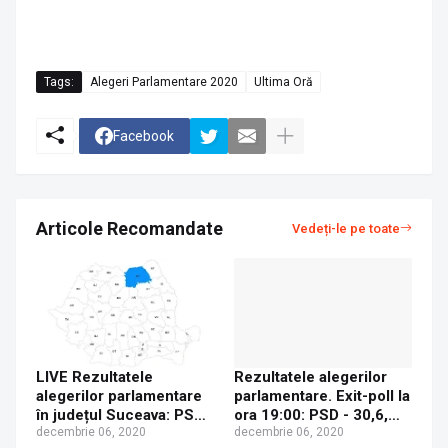
Tags:
Alegeri Parlamentare 2020
Ultima Oră
Facebook
Articole Recomandate
Vedeți-le pe toate
LIVE Rezultatele
Rezultatele alegerilor
alegerilor parlamentare
parlamentare. Exit-poll la
în județul Suceava: PSD,
ora 19:00: PSD - 30,6,
PNL și AUR pe primele
decembrie 06, 2020
PNL - 29%, USR - 15,9%
decembrie 06, 2020