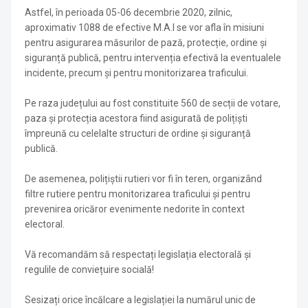
Astfel, în perioada 05-06 decembrie 2020, zilnic,
aproximativ 1088 de efective M.A.I se vor afla în misiuni
pentru asigurarea măsurilor de pază, protecție, ordine și
siguranță publică, pentru intervenția efectivă la eventualele
incidente, precum și pentru monitorizarea traficului.
Pe raza județului au fost constituite 560 de secții de votare,
paza și protecția acestora fiind asigurată de polițiști
împreună cu celelalte structuri de ordine și siguranță
publică.
De asemenea, polițiștii rutieri vor fi în teren, organizând
filtre rutiere pentru monitorizarea traficului și pentru
prevenirea oricăror evenimente nedorite în context
electoral.
Vă recomandăm să respectați legislația electorală și
regulile de conviețuire socială!
Sesizați orice încălcare a legislației la numărul unic de