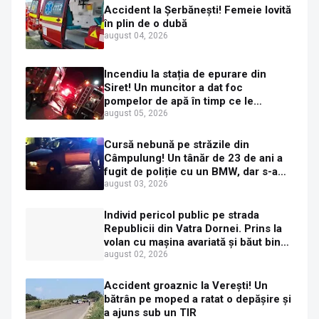
Accident la Șerbănești! Femeie lovită
în plin de o dubă
august 04, 2026
Incendiu la stația de epurare din
Siret! Un muncitor a dat foc
pompelor de apă în timp ce le
alimenta cu combustibil
august 05, 2026
Cursă nebună pe străzile din
Câmpulung! Un tânăr de 23 de ani a
fugit de poliție cu un BMW, dar s-a
oprit într-un gard de pe strada
august 03, 2026
Sirenei
Individ pericol public pe strada
Republicii din Vatra Dornei. Prins la
volan cu mașina avariată și băut bine,
în plină zi
august 02, 2026
Accident groaznic la Verești! Un
bătrân pe moped a ratat o depășire și
a ajuns sub un TIR