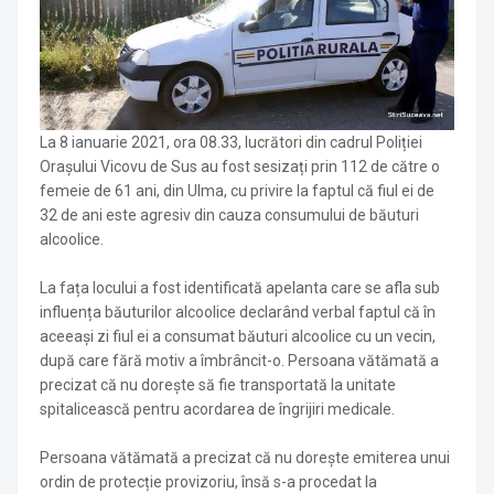
La 8 ianuarie 2021, ora 08.33, lucrători din cadrul Poliției
Orașului Vicovu de Sus au fost sesizați prin 112 de către o
femeie de 61 ani, din Ulma, cu privire la faptul că fiul ei de
32 de ani este agresiv din cauza consumului de băuturi
alcoolice.
La fața locului a fost identificată apelanta care se afla sub
influența băuturilor alcoolice declarând verbal faptul că în
aceeași zi fiul ei a consumat băuturi alcoolice cu un vecin,
după care fără motiv a îmbrâncit-o. Persoana vătămată a
precizat că nu dorește să fie transportată la unitate
spitalicească pentru acordarea de îngrijiri medicale.
Persoana vătămată a precizat că nu dorește emiterea unui
ordin de protecție provizoriu, însă s-a procedat la