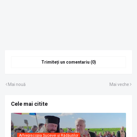
Trimiteți un comentariu (0)
Mai nouă
Mai veche
Cele mai citite
Arhiepiscopia Sucevei și Rădăuților