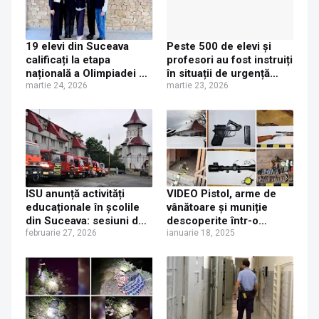
19 elevi din Suceava
Peste 500 de elevi și
calificați la etapa
profesori au fost instruiți
națională a Olimpiadei de
în situații de urgență
Limba Ucraineană 2026
martie 24, 2026
printr-un proiect al ISU
martie 23, 2026
„Bucovina” Suceava
ISU anunță activități
VIDEO Pistol, arme de
educaționale în școlile
vânătoare și muniție
din Suceava: sesiuni de
descoperite într-o
prevenire a dezastrelor
februarie 27, 2026
locuință din Costileva
ianuarie 18, 2025
începând din 4 martie
2026