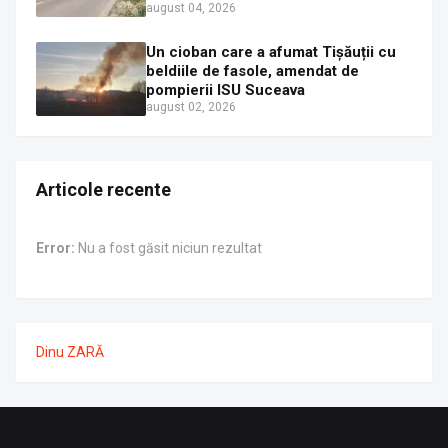
august 04, 2026
Un cioban care a afumat Tișăuții cu
beldiile de fasole, amendat de
pompierii ISU Suceava
august 02, 2026
Articole recente
Error:
Nu a fost găsit niciun rezultat
Dinu ZARĂ