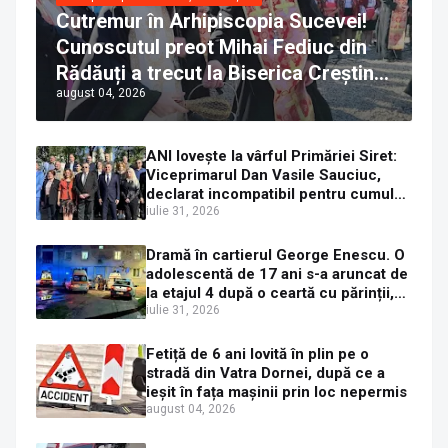
Cutremur în Arhipiscopia Sucevei!
Cunoscutul preot Mihai Fediuc din
Rădăuți a trecut la Biserica Creștină
august 04, 2026
Ortodoxă Valahă. ÎPS Calinic anunță
că îi pregătește judecata canonică
ANI lovește la vârful Primăriei Siret:
Viceprimarul Dan Vasile Sauciuc,
declarat incompatibil pentru cumul
de funcții
iulie 31, 2026
Dramă în cartierul George Enescu. O
adolescentă de 17 ani s-a aruncat de
la etajul 4 după o ceartă cu părinții,
pe fondul consumului de alcool în
iulie 31, 2026
exces la o petrecere
Fetiță de 6 ani lovită în plin pe o
stradă din Vatra Dornei, după ce a
ieșit în fața mașinii prin loc nepermis
august 04, 2026