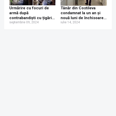
Urmărire cu focuri de
Tânăr din Costileva
armă după
condamnat la un an și
contrabandiști cu țigări,
nouă luni de închisoare
la Ulma, pe granița cu
septembrie 09, 2024
cu executare pentru
iulie 14, 2024
Ucraina
conducere cu permisul
anulat și refuzul
măsurării alcoolemiei