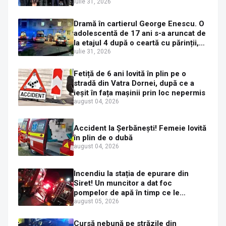
de funcții
iulie 31, 2026
Dramă în cartierul George Enescu. O
adolescentă de 17 ani s-a aruncat de
la etajul 4 după o ceartă cu părinții,
pe fondul consumului de alcool în
iulie 31, 2026
exces la o petrecere
Fetiță de 6 ani lovită în plin pe o
stradă din Vatra Dornei, după ce a
ieșit în fața mașinii prin loc nepermis
august 04, 2026
Accident la Șerbănești! Femeie lovită
în plin de o dubă
august 04, 2026
Incendiu la stația de epurare din
Siret! Un muncitor a dat foc
pompelor de apă în timp ce le
alimenta cu combustibil
august 05, 2026
Cursă nebună pe străzile din