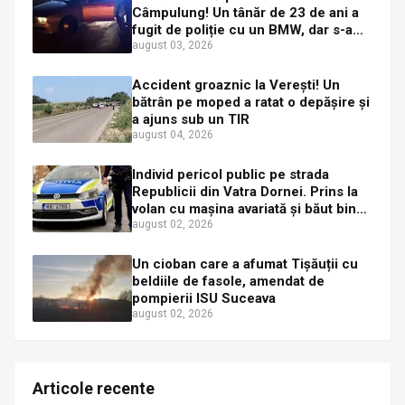
Câmpulung! Un tânăr de 23 de ani a
fugit de poliție cu un BMW, dar s-a
oprit într-un gard de pe strada
august 03, 2026
Sirenei
Accident groaznic la Verești! Un
bătrân pe moped a ratat o depășire și
a ajuns sub un TIR
august 04, 2026
Individ pericol public pe strada
Republicii din Vatra Dornei. Prins la
volan cu mașina avariată și băut bine,
în plină zi
august 02, 2026
Un cioban care a afumat Tișăuții cu
beldiile de fasole, amendat de
pompierii ISU Suceava
august 02, 2026
Articole recente