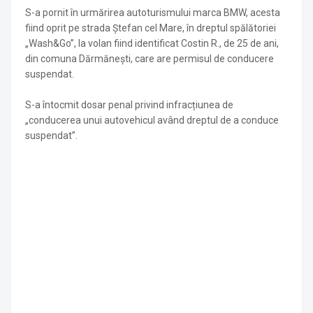
S-a pornit în urmărirea autoturismului marca BMW, acesta
fiind oprit pe strada Ștefan cel Mare, în dreptul spălătoriei
„Wash&Go”, la volan fiind identificat Costin R., de 25 de ani,
din comuna Dărmănești, care are permisul de conducere
suspendat.
S-a întocmit dosar penal privind infracțiunea de
„conducerea unui autovehicul având dreptul de a conduce
suspendat”.