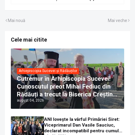
Mai nouă
Mai veche
Cele mai citite
Arhiepiscopia Sucevei și Rădăuților
Cutremur în Arhipiscopia Sucevei!
Cunoscutul preot Mihai Fediuc din
Rădăuți a trecut la Biserica Creștină
august 04, 2026
Ortodoxă Valahă. ÎPS Calinic anunță
că îi pregătește judecata canonică
ANI lovește la vârful Primăriei Siret:
Viceprimarul Dan Vasile Sauciuc,
declarat incompatibil pentru cumul