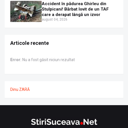
Accident în pădurea Ghirleu din
Stulpicani! Bărbat lovit de un TAF
care a derapat lângă un izvor
august 04, 2026
Articole recente
Error:
Nu a fost găsit niciun rezultat
Dinu ZARĂ