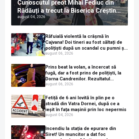
Cunoscutul preot Mihai Fediuc din
Rădăuți a trecut la Biserica Creștină
august 04, 2026
Ortodoxă Valahă. ÎPS Calinic anunță
că îi pregătește judecata canonică
Răfuială violentă la crâșmă în
Cajvana! Doi tineri au fost săltați de
polițiști după un scandal cu pumni și
mașini distruse
august 06, 2026
Prins beat la volan, a încercat să
fugă, dar a fost prins de polițiști, la
Dorna Candrenilor. Rezultatul
etilotestului: 1,59 mg/l alcool pur în
august 06, 2026
aerul expirat
Fetiță de 6 ani lovită în plin pe o
stradă din Vatra Dornei, după ce a
ieșit în fața mașinii prin loc nepermis
august 04, 2026
Incendiu la stația de epurare din
Siret! Un muncitor a dat foc