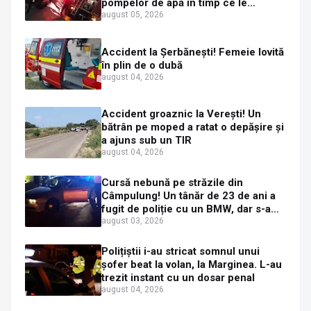
pompelor de apă în timp ce le
alimenta cu combustibil
august 05, 2026
Accident la Șerbănești! Femeie lovită
în plin de o dubă
august 04, 2026
Accident groaznic la Verești! Un
bătrân pe moped a ratat o depășire și
a ajuns sub un TIR
august 04, 2026
Cursă nebună pe străzile din
Câmpulung! Un tânăr de 23 de ani a
fugit de poliție cu un BMW, dar s-a
oprit într-un gard de pe strada
august 03, 2026
Sirenei
Polițiștii i-au stricat somnul unui
șofer beat la volan, la Marginea. L-au
trezit instant cu un dosar penal
august 04, 2026