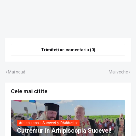
Trimiteți un comentariu (0)
Mai nouă
Mai veche
Cele mai citite
Arhiepiscopia Sucevei și Rădăuților
Cutremur în Arhipiscopia Sucevei!