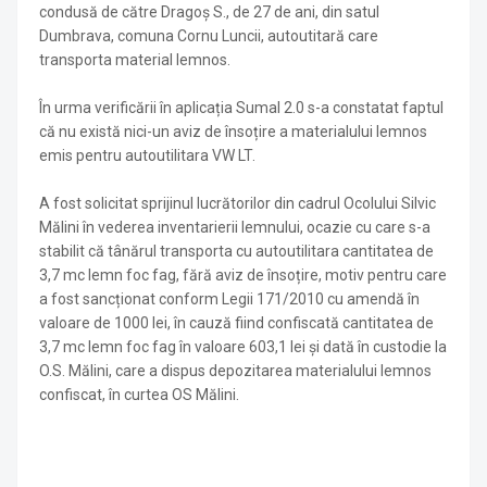
condusă de către Dragoș S., de 27 de ani, din satul
Dumbrava, comuna Cornu Luncii, autoutitară care
transporta material lemnos.
În urma verificării în aplicația Sumal 2.0 s-a constatat faptul
că nu există nici-un aviz de însoțire a materialului lemnos
emis pentru autoutilitara VW LT.
A fost solicitat sprijinul lucrătorilor din cadrul Ocolului Silvic
Mălini în vederea inventarierii lemnului, ocazie cu care s-a
stabilit că tânărul transporta cu autoutilitara cantitatea de
3,7 mc lemn foc fag, fără aviz de însoțire, motiv pentru care
a fost sancționat conform Legii 171/2010 cu amendă în
valoare de 1000 lei, în cauză fiind confiscată cantitatea de
3,7 mc lemn foc fag în valoare 603,1 lei și dată în custodie la
O.S. Mălini, care a dispus depozitarea materialului lemnos
confiscat, în curtea OS Mălini.