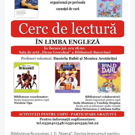
Biblioteca Bucovinei „I. G. Sbiera”, Secţia împrumut pentru