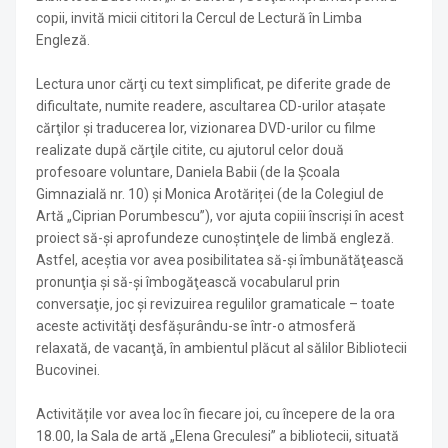
copii, invită micii cititori la Cercul de Lectură în Limba
Engleză.
Lectura unor cărţi cu text simplificat, pe diferite grade de
dificultate, numite readere, ascultarea CD-urilor ataşate
cărţilor şi traducerea lor, vizionarea DVD-urilor cu filme
realizate după cărţile citite, cu ajutorul celor două
profesoare voluntare, Daniela Babii (de la Şcoala
Gimnazială nr. 10) şi Monica Arotăriței (de la Colegiul de
Artă „Ciprian Porumbescu”), vor ajuta copiii înscrişi în acest
proiect să-şi aprofundeze cunoştinţele de limbă engleză.
Astfel, aceștia vor avea posibilitatea să-și îmbunătăţească
pronunţia și să-și îmbogăţească vocabularul prin
conversaţie, joc şi revizuirea regulilor gramaticale – toate
aceste activităţi desfăşurându-se într-o atmosferă
relaxată, de vacanţă, în ambientul plăcut al sălilor Bibliotecii
Bucovinei.
Activitățile vor avea loc în fiecare joi, cu începere de la ora
18.00, la Sala de artă „Elena Greculesi” a bibliotecii, situată