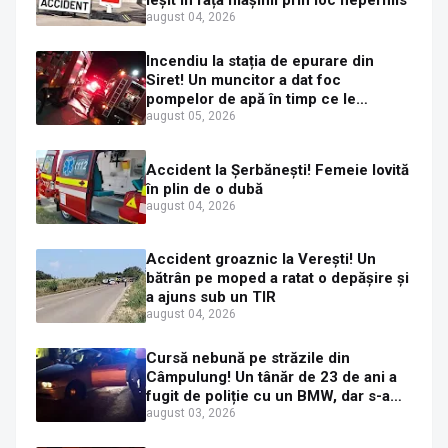
ieșit în fața mașinii prin loc nepermis
august 04, 2026
Incendiu la stația de epurare din
Siret! Un muncitor a dat foc
pompelor de apă în timp ce le
alimenta cu combustibil
august 05, 2026
Accident la Șerbănești! Femeie lovită
în plin de o dubă
august 04, 2026
Accident groaznic la Verești! Un
bătrân pe moped a ratat o depășire și
a ajuns sub un TIR
august 04, 2026
Cursă nebună pe străzile din
Câmpulung! Un tânăr de 23 de ani a
fugit de poliție cu un BMW, dar s-a
oprit într-un gard de pe strada
august 03, 2026
Sirenei