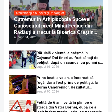
Arhiepiscopia Sucevei și Rădăuților
Cutremur în Arhipiscopia Sucevei!
Cunoscutul preot Mihai Fediuc din
Rădăuți a trecut la Biserica Creștină
august 04, 2026
Ortodoxă Valahă. ÎPS Calinic anunță
că îi pregătește judecata canonică
Răfuială violentă la crâșmă în
Cajvana! Doi tineri au fost săltați de
polițiști după un scandal cu pumni și
mașini distruse
august 06, 2026
Prins beat la volan, a încercat să
fugă, dar a fost prins de polițiști, la
Dorna Candrenilor. Rezultatul
etilotestului: 1,59 mg/l alcool pur în
august 06, 2026
aerul expirat
Fetiță de 6 ani lovită în plin pe o
stradă din Vatra Dornei, după ce a