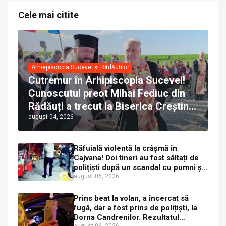
Cele mai citite
Arhiepiscopia Sucevei și Rădăuților
Cutremur în Arhipiscopia Sucevei!
Cunoscutul preot Mihai Fediuc din
Rădăuți a trecut la Biserica Creștină
august 04, 2026
Ortodoxă Valahă. ÎPS Calinic anunță
că îi pregătește judecata canonică
Răfuială violentă la crâșmă în
Cajvana! Doi tineri au fost săltați de
polițiști după un scandal cu pumni și
mașini distruse
august 06, 2026
Prins beat la volan, a încercat să
fugă, dar a fost prins de polițiști, la
Dorna Candrenilor. Rezultatul
august 06, 2026