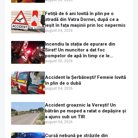
etilotestului: 1,59 mg/l alcool pur în
aerul expirat
Fetiță de 6 ani lovită în plin pe o
stradă din Vatra Dornei, după ce a
ieșit în fața mașinii prin loc nepermis
august 04, 2026
Incendiu la stația de epurare din
Siret! Un muncitor a dat foc
pompelor de apă în timp ce le
alimenta cu combustibil
august 05, 2026
Accident la Șerbănești! Femeie lovită
în plin de o dubă
august 04, 2026
Accident groaznic la Verești! Un
bătrân pe moped a ratat o depășire și
a ajuns sub un TIR
august 04, 2026
Cursă nebună pe străzile din