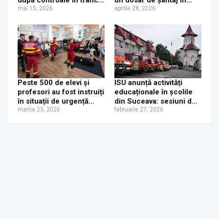
la Bilca, Putna și
mai 15, 2026
formă continuată
aprilie 28, 2026
Pojorâta
Peste 500 de elevi și
ISU anunță activități
profesori au fost instruiți
educaționale în școlile
în situații de urgență
din Suceava: sesiuni de
printr-un proiect al ISU
martie 23, 2026
prevenire a dezastrelor
februarie 27, 2026
„Bucovina” Suceava
începând din 4 martie
2026