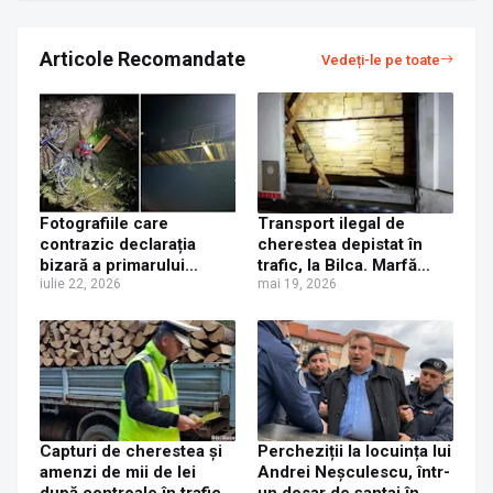
Articole Recomandate
Vedeți-le pe toate
Fotografiile care
Transport ilegal de
contrazic declarația
cherestea depistat în
bizară a primarului
trafic, la Bilca. Marfă
privind o „mână
iulie 22, 2026
confiscată și amendă
mai 19, 2026
criminală” în cazul
aplicate de polițiști
tânărului decedat după
ce a căzut de pe puntea
dintre Vicovu de Jos și
Bilca
Capturi de cherestea și
Percheziții la locuința lui
amenzi de mii de lei
Andrei Neșculescu, într-
după controale în trafic
un dosar de șantaj în