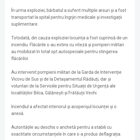
În urma exploziei, bărbatul a suferit multiple arsuri și a fost
transportat la spital pentru îngrjiri medicale și investigații
suplimentare.
Totodată, din cauza exploziei locuința a fost cuprinsă de un
incendiu. Flăcările s-au extins cu viteză și pompieri militari
au mobilizat în total opt autospeciale pentru stingerea
flăcărilor.
Au intervenit pompierii militari de la Garda de Intervenție
Vicovu de Sus și de la Detașamentul Rădăuți, dar și
voluntari de la Serviciile pentru Situații de Urgență ale
localităților Bilca, Gălănești și Frătăuții Vechi.
Incendiul a afectat interiorul și acoperișul locuinței și o
anexă.
Autoritățile au deschis o anchetă pentru a stabili cu
exactitate circumstanțele în care s-a produs deflagrația.