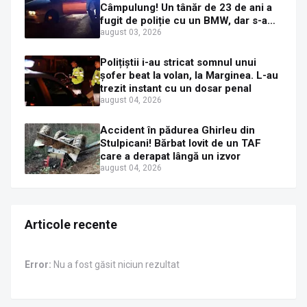
Câmpulung! Un tânăr de 23 de ani a
fugit de poliție cu un BMW, dar s-a
oprit într-un gard de pe strada
august 03, 2026
Sirenei
Polițiștii i-au stricat somnul unui
șofer beat la volan, la Marginea. L-au
trezit instant cu un dosar penal
august 04, 2026
Accident în pădurea Ghirleu din
Stulpicani! Bărbat lovit de un TAF
care a derapat lângă un izvor
august 04, 2026
Articole recente
Error:
Nu a fost găsit niciun rezultat