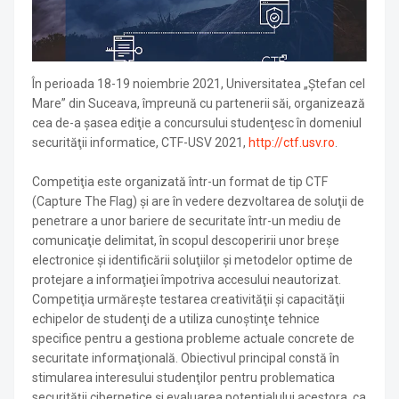
În perioada 18-19 noiembrie 2021, Universitatea „Ştefan cel
Mare” din Suceava, împreună cu partenerii săi, organizează
cea de-a șasea ediţie a concursului studenţesc în domeniul
securităţii informatice, CTF-USV 2021,
http://ctf.usv.ro
.
Competiţia este organizată într-un format de tip CTF
(Capture The Flag) şi are în vedere dezvoltarea de soluţii de
penetrare a unor bariere de securitate într-un mediu de
comunicaţie delimitat, în scopul descoperirii unor breşe
electronice şi identificării soluţiilor şi metodelor optime de
protejare a informaţiei împotriva accesului neautorizat.
Competiţia urmăreşte testarea creativităţii şi capacităţii
echipelor de studenţi de a utiliza cunoştinţe tehnice
specifice pentru a gestiona probleme actuale concrete de
securitate informaţională. Obiectivul principal constă în
stimularea interesului studenţilor pentru problematica
securităţii cibernetice şi evaluarea potenţialului acestora, ca