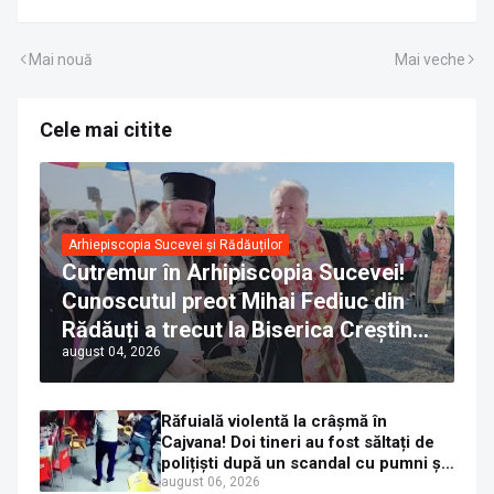
Mai nouă
Mai veche
Cele mai citite
Arhiepiscopia Sucevei și Rădăuților
Cutremur în Arhipiscopia Sucevei!
Cunoscutul preot Mihai Fediuc din
Rădăuți a trecut la Biserica Creștină
august 04, 2026
Ortodoxă Valahă. ÎPS Calinic anunță
că îi pregătește judecata canonică
Răfuială violentă la crâșmă în
Cajvana! Doi tineri au fost săltați de
polițiști după un scandal cu pumni și
mașini distruse
august 06, 2026