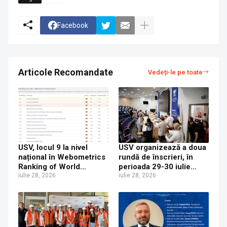
Facebook
Articole Recomandate
Vedeți-le pe toate
USV, locul 9 la nivel
USV organizează a doua
național în Webometrics
rundă de înscrieri, în
Ranking of World
perioada 29-30 iulie
Universities 2026
iulie 28, 2026
2026
iulie 28, 2026