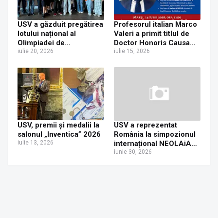
USV a găzduit pregătirea
Profesorul italian Marco
lotului național al
Valeri a primit titlul de
Olimpiadei de
Doctor Honoris Causa
Creativitate Științifică
iulie 20, 2026
din partea Universității
iulie 15, 2026
„Ștefan cel Mare” din
Suceava
USV, premii și medalii la
USV a reprezentat
salonul „Inventica” 2026
România la simpozionul
iulie 13, 2026
internațional NEOLAiA
privind politicile
iunie 30, 2026
lingvistice din Spania