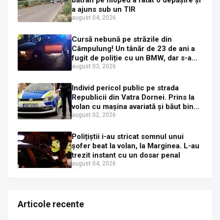
bătrân pe moped a ratat o depășire și
a ajuns sub un TIR
august 04, 2026
Cursă nebună pe străzile din
Câmpulung! Un tânăr de 23 de ani a
fugit de poliție cu un BMW, dar s-a
oprit într-un gard de pe strada
august 03, 2026
Sirenei
Individ pericol public pe strada
Republicii din Vatra Dornei. Prins la
volan cu mașina avariată și băut bine,
în plină zi
august 02, 2026
Polițiștii i-au stricat somnul unui
șofer beat la volan, la Marginea. L-au
trezit instant cu un dosar penal
august 04, 2026
Articole recente