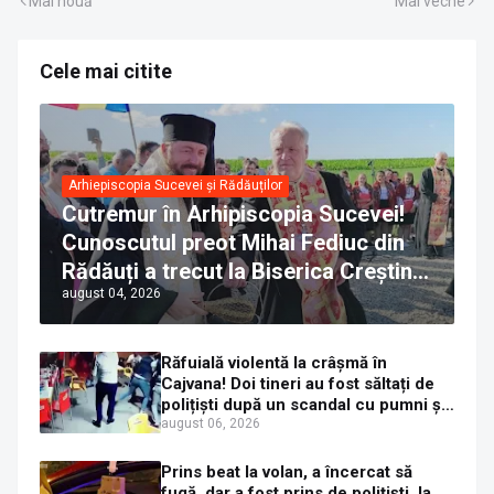
Mai nouă
Mai veche
Cele mai citite
Arhiepiscopia Sucevei și Rădăuților
Cutremur în Arhipiscopia Sucevei!
Cunoscutul preot Mihai Fediuc din
Rădăuți a trecut la Biserica Creștină
august 04, 2026
Ortodoxă Valahă. ÎPS Calinic anunță
că îi pregătește judecata canonică
Răfuială violentă la crâșmă în
Cajvana! Doi tineri au fost săltați de
polițiști după un scandal cu pumni și
mașini distruse
august 06, 2026
Prins beat la volan, a încercat să
fugă, dar a fost prins de polițiști, la