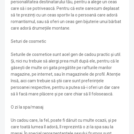
personalitatea destinatarului tău, pentru a alege un ceas
care să i se potrivească. Pentru că este oarecum deplasat
să te prezinți cu un ceas sportiv la o persoană care adoră
romantismul, sau să oferi un ceas gen bijuterie unui bărbat
care adoră drumețiile montane.
Seturi de cosmetic
Seturile de cosmetice sunt acel gen de cadou practic și util.
Și, nici nu trebuie să alergi prea mult după ele, pentru că le
găsești de multe ori gata pregătite pe rafturile marilor
magazine, pe internet, sau în magazinele de profil. Atenție
însă, aici cam trebuie să știi care sunt preferințele
persoanei respective, pentru a putea să-i oferi un dar care
să îi facă mare plăcere și pe care chiar să îl folosească.
O zi la spa/masaj
Un cadou care, la fel, poate fi dăruit cu multe ocazii, și pe
care toată lumea îl adoră, îl reprezintă o zi la spa sau la
masaj. În special reprezentantele sexului frumos sunt