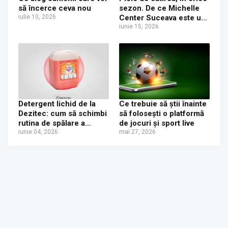
să încerce ceva nou
sezon. De ce Michelle
iulie 10, 2026
Center Suceava este un
as la epilarea definitivă?
iunie 15, 2026
Detergent lichid de la
Ce trebuie să știi înainte
Dezitec: cum să schimbi
să folosești o platformă
rutina de spălare a
de jocuri și sport live
rufelor în toată România?
iunie 04, 2026
mai 27, 2026