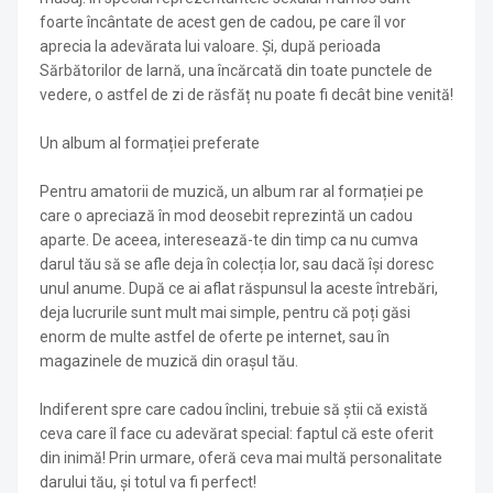
foarte încântate de acest gen de cadou, pe care îl vor
aprecia la adevărata lui valoare. Și, după perioada
Sărbătorilor de Iarnă, una încărcată din toate punctele de
vedere, o astfel de zi de răsfăț nu poate fi decât bine venită!
Un album al formației preferate
Pentru amatorii de muzică, un album rar al formației pe
care o apreciază în mod deosebit reprezintă un cadou
aparte. De aceea, interesează-te din timp ca nu cumva
darul tău să se afle deja în colecția lor, sau dacă își doresc
unul anume. După ce ai aflat răspunsul la aceste întrebări,
deja lucrurile sunt mult mai simple, pentru că poți găsi
enorm de multe astfel de oferte pe internet, sau în
magazinele de muzică din orașul tău.
Indiferent spre care cadou înclini, trebuie să știi că există
ceva care îl face cu adevărat special: faptul că este oferit
din inimă! Prin urmare, oferă ceva mai multă personalitate
darului tău, și totul va fi perfect!