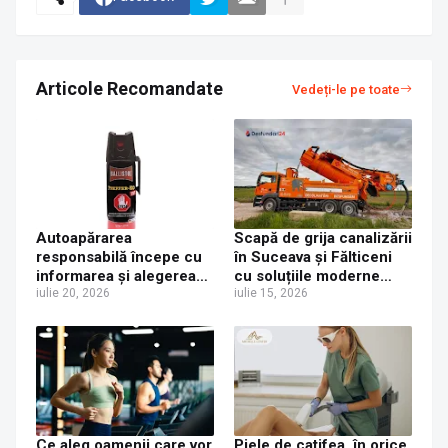
Articole Recomandate
Vedeți-le pe toate
Autoapărarea
Scapă de grija canalizării
responsabilă începe cu
în Suceava și Fălticeni
informarea și alegerea
cu soluțiile moderne
produselor potrivite
iulie 20, 2026
oferite de echipa
iulie 15, 2026
Desfundari24.ro
Ce aleg oamenii care vor
Piele de catifea, în orice