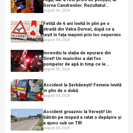
Dorna Candrenilor. Rezultatul
etilotestului: 1,59 mg/l alcool pur în
august 06, 2026
aerul expirat
Fetiță de 6 ani lovită în plin pe o
stradă din Vatra Dornei, după ce a
ieșit în fața mașinii prin loc nepermis
august 04, 2026
Incendiu la stația de epurare din
Siret! Un muncitor a dat foc
pompelor de apă în timp ce le
alimenta cu combustibil
august 05, 2026
Accident la Șerbănești! Femeie lovită
în plin de o dubă
august 04, 2026
Accident groaznic la Verești! Un
bătrân pe moped a ratat o depășire și
a ajuns sub un TIR
august 04, 2026