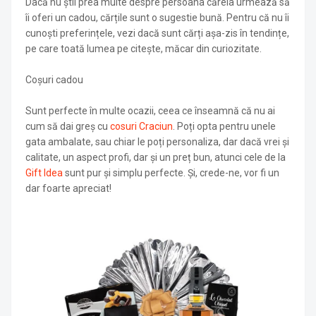
Dacă nu știi prea multe despre persoana căreia urmează să
îi oferi un cadou, cărțile sunt o sugestie bună. Pentru că nu îi
cunoști preferințele, vezi dacă sunt cărți așa-zis în tendințe,
pe care toată lumea pe citește, măcar din curiozitate.
Coșuri cadou
Sunt perfecte în multe ocazii, ceea ce înseamnă că nu ai
cum să dai greș cu
cosuri Craciun
. Poți opta pentru unele
gata ambalate, sau chiar le poți personaliza, dar dacă vrei și
calitate, un aspect profi, dar și un preț bun, atunci cele de la
Gift Idea
sunt pur și simplu perfecte. Și, crede-ne, vor fi un
dar foarte apreciat!