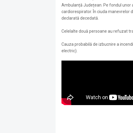
Ambulanță Județean. Pe fondul unor af
cardiorespirator. În ciuda manevrelor 
declarată decedată.
Celelalte două persoane au refuzat tran
Cauza probabilă de izbucnire a incendiu
electric).