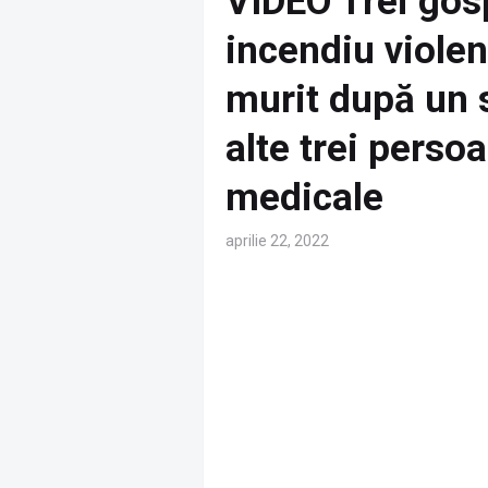
VIDEO Trei gos
incendiu violen
murit după un s
alte trei persoa
medicale
aprilie 22, 2022