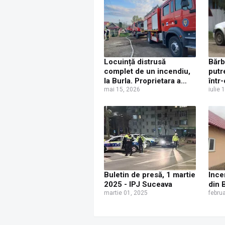
Locuință distrusă
Bărb
complet de un incendiu,
putr
la Burla. Proprietara a
într
suferit un atac de panică
mai 15, 2026
iulie 
Buletin de presă, 1 martie
Ince
2025 - IPJ Suceava
din 
martie 01, 2025
febru