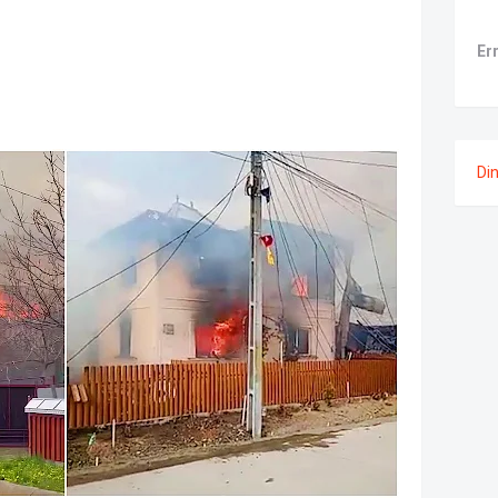
Er
Di