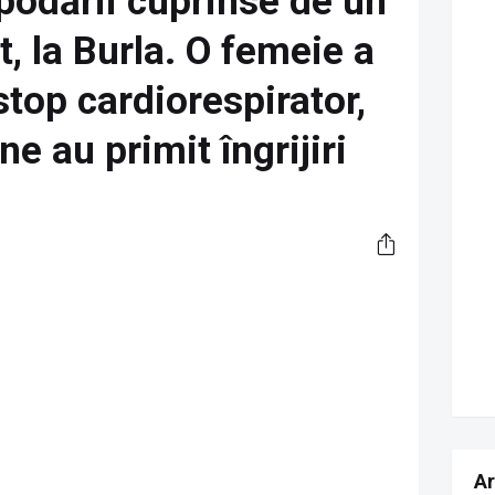
podării cuprinse de un
t, la Burla. O femeie a
top cardiorespirator,
ne au primit îngrijiri
Ar