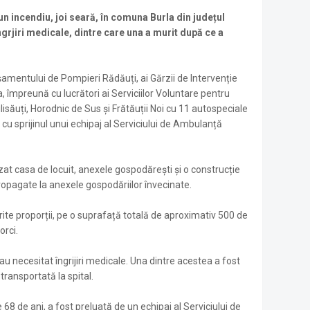
n incendiu, joi seară, în comuna Burla din județul
grjiri medicale, dintre care una a murit după ce a
așamentului de Pompieri Rădăuți, ai Gărzii de Intervenție
ca, împreună cu lucrători ai Serviciilor Voluntare pentru
ilisăuți, Horodnic de Sus și Frătăuții Noi cu 11 autospeciale
u sprijinul unui echipaj al Serviciului de Ambulanță
zat casa de locuit, anexele gospodărești și o construcție
propagate la anexele gospodăriilor învecinate.
erite proporții, pe o suprafață totală de aproximativ 500 de
orci.
au necesitat îngrijiri medicale. Una dintre acestea a fost
ransportată la spital.
68 de ani, a fost preluată de un echipaj al Serviciului de