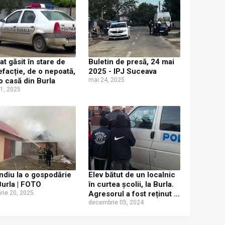
at găsit în stare de
Buletin de presă, 24 mai
efacție, de o nepoată,
2025 - IPJ Suceava
-o casă din Burla
mai 24, 2025
11, 2025
ndiu la o gospodărie
Elev bătut de un localnic
Burla | FOTO
în curtea școlii, la Burla.
arie 20, 2025
Agresorul a fost reținut în
arest
decembrie 05, 2024