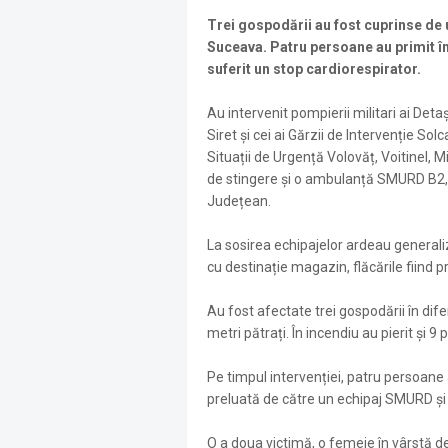
Trei gospodării au fost cuprinse de u
Suceava. Patru persoane au primit în
suferit un stop cardiorespirator.
Au intervenit pompierii militari ai Det
Siret și cei ai Gărzii de Intervenție Sol
Situații de Urgență Volovăț, Voitinel, M
de stingere și o ambulanță SMURD B2, c
Județean.
La sosirea echipajelor ardeau generali
cu destinație magazin, flăcările fiind 
Au fost afectate trei gospodării în dif
metri pătrați. În incendiu au pierit și 9 p
Pe timpul intervenției, patru persoane 
preluată de către un echipaj SMURD și t
O a doua victimă, o femeie în vârstă de 