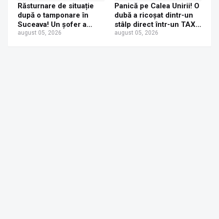
Răsturnare de situație
Panică pe Calea Unirii! O
după o tamponare în
dubă a ricoșat dintr-un
Suceava! Un șofer a
stâlp direct într-un TAXI.
ajuns la Urgențe la 24 de
august 05, 2026
O mamă și fetița ei de 6
august 05, 2026
ore după ce a fost
ani au ajuns la spital
tamponat de o tânără
neatentă