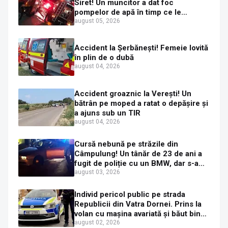
Siret! Un muncitor a dat foc
pompelor de apă în timp ce le
alimenta cu combustibil
august 05, 2026
Accident la Șerbănești! Femeie lovită
în plin de o dubă
august 04, 2026
Accident groaznic la Verești! Un
bătrân pe moped a ratat o depășire și
a ajuns sub un TIR
august 04, 2026
Cursă nebună pe străzile din
Câmpulung! Un tânăr de 23 de ani a
fugit de poliție cu un BMW, dar s-a
oprit într-un gard de pe strada
august 03, 2026
Sirenei
Individ pericol public pe strada
Republicii din Vatra Dornei. Prins la
volan cu mașina avariată și băut bine,
în plină zi
august 02, 2026