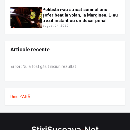
Polițiștii i-au stricat somnul unui
șofer beat la volan, la Marginea. L-au
trezit instant cu un dosar penal
august 04, 2026
Articole recente
Error:
Nu a fost găsit niciun rezultat
Dinu ZARĂ