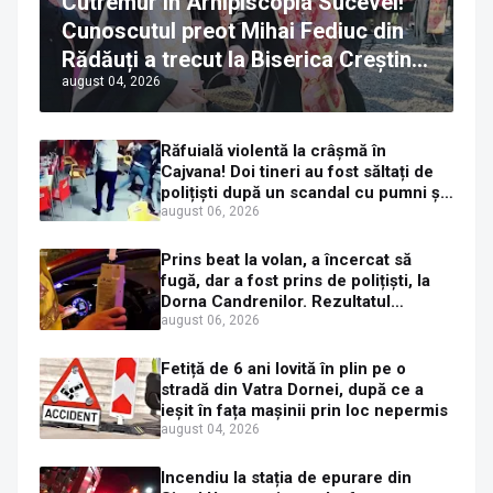
Cutremur în Arhipiscopia Sucevei!
Cunoscutul preot Mihai Fediuc din
Rădăuți a trecut la Biserica Creștină
august 04, 2026
Ortodoxă Valahă. ÎPS Calinic anunță
că îi pregătește judecata canonică
Răfuială violentă la crâșmă în
Cajvana! Doi tineri au fost săltați de
polițiști după un scandal cu pumni și
mașini distruse
august 06, 2026
Prins beat la volan, a încercat să
fugă, dar a fost prins de polițiști, la
Dorna Candrenilor. Rezultatul
etilotestului: 1,59 mg/l alcool pur în
august 06, 2026
aerul expirat
Fetiță de 6 ani lovită în plin pe o
stradă din Vatra Dornei, după ce a
ieșit în fața mașinii prin loc nepermis
august 04, 2026
Incendiu la stația de epurare din