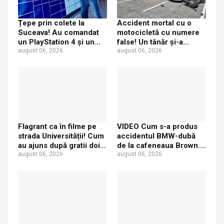
Țepe prin colete la
Accident mortal cu o
Suceava! Au comandat
motocicletă cu numere
un PlayStation 4 și un
false! Un tânăr și-a
iPhone 17 Pro Max, dar
august 06, 2026
pierdut viața după ce un
august 06, 2026
au primit acasă un CD și
șofer a virat fără să se
o jucărie de plastic
asigure
Flagrant ca în filme pe
VIDEO Cum s-a produs
strada Universității! Cum
accidentul BMW-dubă
au ajuns după gratii doi
de la cafeneaua Brown.
tineri care au furat
august 06, 2026
Concluzia polițiștilor
august 06, 2026
console PS5