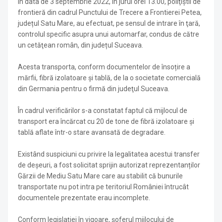
În data de 3 septembrie 2022, în jurul orei 13.00, poliţiştii de
frontieră din cadrul Punctului de Trecere a Frontierei Petea,
județul Satu Mare, au efectuat, pe sensul de intrare în ţară,
controlul specific asupra unui automarfar, condus de către
un cetăţean român, din județul Suceava.
Acesta transporta, conform documentelor de însoțire a
mărfii, fibră izolatoare și tablă, de la o societate comercială
din Germania pentru o firmă din judeţul Suceava.
În cadrul verificărilor s-a constatat faptul că mijlocul de
transport era încărcat cu 20 de tone de fibră izolatoare și
tablă aflate într-o stare avansată de degradare.
Existând suspiciuni cu privire la legalitatea acestui transfer
de deşeuri, a fost solicitat sprijin autorizat reprezentanților
Gărzii de Mediu Satu Mare care au stabilit că bunurile
transportate nu pot intra pe teritoriul României întrucât
documentele prezentate erau incomplete.
Conform legislaţiei în vigoare, şoferul mijlocului de