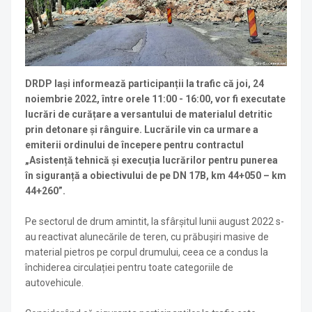
DRDP Iași informează participanții la trafic că joi, 24
noiembrie 2022, între orele 11:00 - 16:00, vor fi executate
lucrări de curățare a versantului de materialul detritic
prin detonare și rânguire. Lucrările vin ca urmare a
emiterii ordinului de începere pentru contractul
„Asistență tehnică și execuția lucrărilor pentru punerea
în siguranță a obiectivului de pe DN 17B, km 44+050 – km
44+260”.
Pe sectorul de drum amintit, la sfârșitul lunii august 2022 s-
au reactivat alunecările de teren, cu prăbușiri masive de
material pietros pe corpul drumului, ceea ce a condus la
închiderea circulației pentru toate categoriile de
autovehicule.