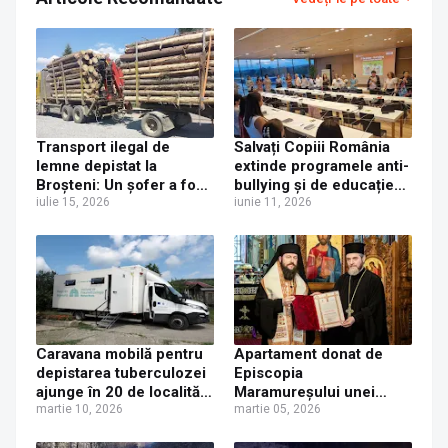
Transport ilegal de
Salvați Copiii România
lemne depistat la
extinde programele anti-
Broșteni: Un șofer a fost
bullying și de educație
prins cu aproape 5 metri
iulie 15, 2026
pentru sănătate în
iunie 11, 2026
cubi în plus față de acte
județul Suceava
Caravana mobilă pentru
Apartament donat de
depistarea tuberculozei
Episcopia
ajunge în 20 de localități
Maramureșului unei
din Suceava, începând
martie 10, 2026
familii cu trei copii
martie 05, 2026
cu 17 martie 2026
rămasă fără casă după