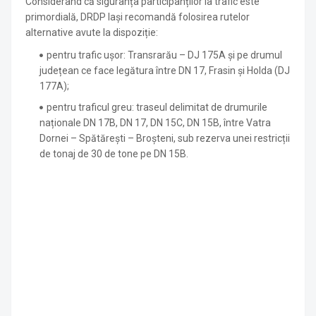
Considerând că siguranța participanților la trafic este
primordială, DRDP Iași recomandă folosirea rutelor
alternative avute la dispoziție:
pentru trafic ușor: Transrarău – DJ 175A și pe drumul
județean ce face legătura între DN 17, Frasin și Holda (DJ
177A);
pentru traficul greu: traseul delimitat de drumurile
naționale DN 17B, DN 17, DN 15C, DN 15B, între Vatra
Dornei – Spătărești – Broșteni, sub rezerva unei restricții
de tonaj de 30 de tone pe DN 15B.