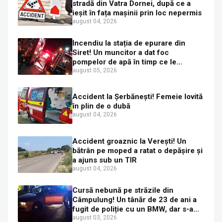
stradă din Vatra Dornei, după ce a
ieșit în fața mașinii prin loc nepermis
august 04, 2026
Incendiu la stația de epurare din
Siret! Un muncitor a dat foc
pompelor de apă în timp ce le
alimenta cu combustibil
august 05, 2026
Accident la Șerbănești! Femeie lovită
în plin de o dubă
august 04, 2026
Accident groaznic la Verești! Un
bătrân pe moped a ratat o depășire și
a ajuns sub un TIR
august 04, 2026
Cursă nebună pe străzile din
Câmpulung! Un tânăr de 23 de ani a
fugit de poliție cu un BMW, dar s-a
oprit într-un gard de pe strada
august 03, 2026