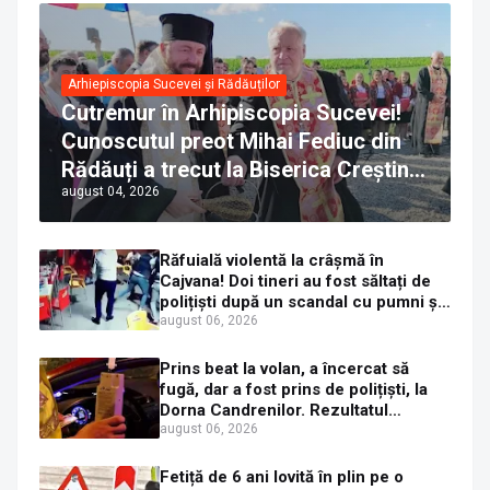
Arhiepiscopia Sucevei și Rădăuților
Cutremur în Arhipiscopia Sucevei!
Cunoscutul preot Mihai Fediuc din
Rădăuți a trecut la Biserica Creștină
august 04, 2026
Ortodoxă Valahă. ÎPS Calinic anunță
că îi pregătește judecata canonică
Răfuială violentă la crâșmă în
Cajvana! Doi tineri au fost săltați de
polițiști după un scandal cu pumni și
mașini distruse
august 06, 2026
Prins beat la volan, a încercat să
fugă, dar a fost prins de polițiști, la
Dorna Candrenilor. Rezultatul
etilotestului: 1,59 mg/l alcool pur în
august 06, 2026
aerul expirat
Fetiță de 6 ani lovită în plin pe o