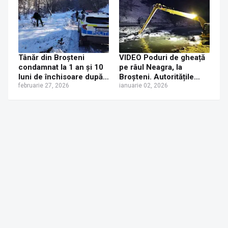
inundațiile din Broșteni
Tânăr din Broșteni
VIDEO Poduri de gheață
condamnat la 1 an și 10
pe râul Neagra, la
luni de închisoare după
Broșteni. Autoritățile
ce a condus beat și fără
februarie 27, 2026
intervin cu excavatorul
ianuarie 02, 2026
permis un BMW X6 și a
încercat să fugă de
poliție pe un drum
forestier acoperit cu
gheață