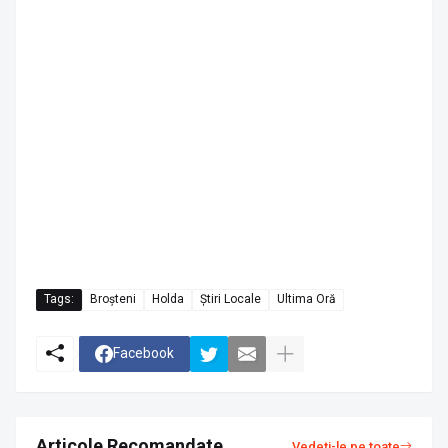
Tags:
Broșteni
Holda
Știri Locale
Ultima Oră
Facebook
Articole Recomandate
Vedeți-le pe toate