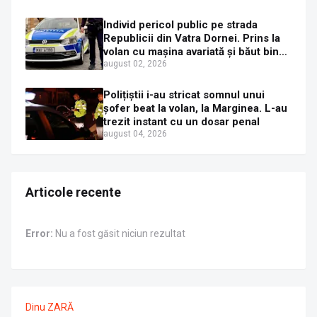
Sirenei
Individ pericol public pe strada
Republicii din Vatra Dornei. Prins la
volan cu mașina avariată și băut bine,
în plină zi
august 02, 2026
Polițiștii i-au stricat somnul unui
șofer beat la volan, la Marginea. L-au
trezit instant cu un dosar penal
august 04, 2026
Articole recente
Error:
Nu a fost găsit niciun rezultat
Dinu ZARĂ