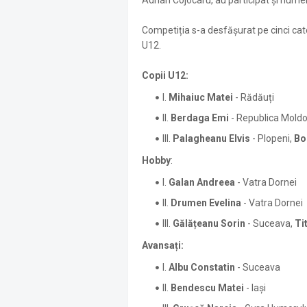
Adrian Cojocaru, au participat și nume
Competiția s-a desfășurat pe cinci categ
U12.
Copii U12:
I.
Mihaiuc Matei
- Rădăuți
II.
Berdaga Emi
- Republica Mold
III.
Palagheanu Elvis
- Plopeni,
Bo
Hobby
:
I.
Galan Andreea
- Vatra Dornei
II.
Drumen Evelina
- Vatra Dornei
III.
Gălățeanu Sorin
- Suceava,
Ti
Avansați:
I.
Albu Constatin
- Suceava
II.
Bendescu Matei
- Iași