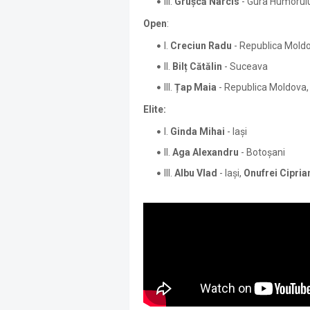
III.
Grușcă Narcis
- Gura Humorulu
Open
:
I.
Creciun Radu
- Republica Mold
II.
Bilț Cătălin
- Suceava
III.
Țap Maia
- Republica Moldova
Elite:
I.
Ginda Mihai
- Iași
II.
Aga Alexandru
- Botoșani
III.
Albu Vlad
- Iași,
Onufrei Cipria