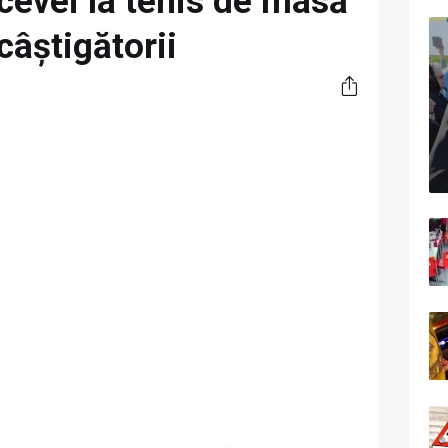
evei la tenis de masă
câștigătorii