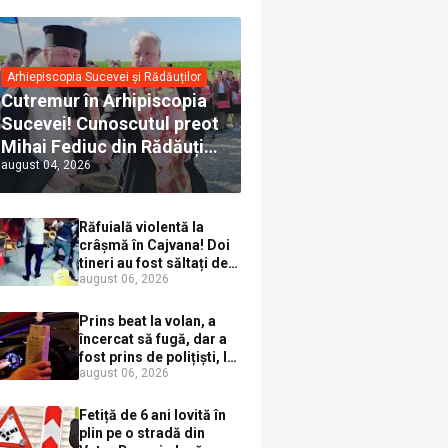
Arhiepiscopia Sucevei și Rădăuților
Cutremur în Arhipiscopia
Sucevei! Cunoscutul preot
Mihai Fediuc din Rădăuți a
august 04, 2026
trecut la Biserica Creștină
Ortodoxă Valahă. ÎPS
Calinic anunță că îi
Răfuială violentă la
pregătește judecata
crâșmă în Cajvana! Doi
canonică
tineri au fost săltați de
august 06, 2026
polițiști după un scandal
cu pumni și mașini
distruse
Prins beat la volan, a
încercat să fugă, dar a
fost prins de polițiști, la
august 06, 2026
Dorna Candrenilor.
Rezultatul etilotestului:
1,59 mg/l alcool pur în
Fetiță de 6 ani lovită în
aerul expirat
plin pe o stradă din