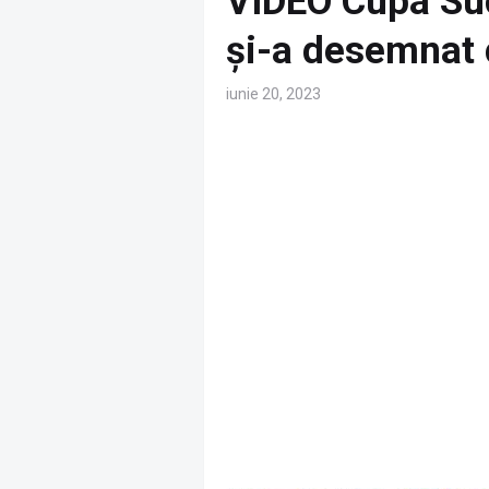
VIDEO Cupa Suc
și-a desemnat 
iunie 20, 2023