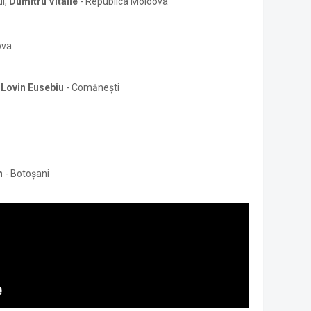
i,
Dumitru Vitalie
- Republica Moldova
ova
,
Lovin Eusebiu
- Comănești
n
- Botoșani