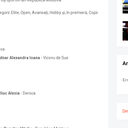
roși sportivi din Republica Moldova.
orii: Elite, Open, Avansați, Hobby și, în premieră, Copii
ova
dnar Alexandra Ioana
- Vicovu de Sus
Ar
Er
tliuc Alesia
- Dersca
Di