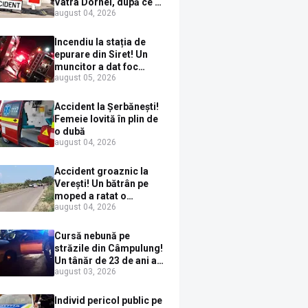
Vatra Dornei, după ce a
august 04, 2026
ieșit în fața mașinii prin
loc nepermis
Incendiu la stația de
epurare din Siret! Un
muncitor a dat foc
august 05, 2026
pompelor de apă în timp
ce le alimenta cu
combustibil
Accident la Șerbănești!
Femeie lovită în plin de
o dubă
august 04, 2026
Accident groaznic la
Verești! Un bătrân pe
moped a ratat o
august 04, 2026
depășire și a ajuns sub
un TIR
Cursă nebună pe
străzile din Câmpulung!
Un tânăr de 23 de ani a
august 03, 2026
fugit de poliție cu un
BMW, dar s-a oprit într-
un gard de pe strada
Individ pericol public pe