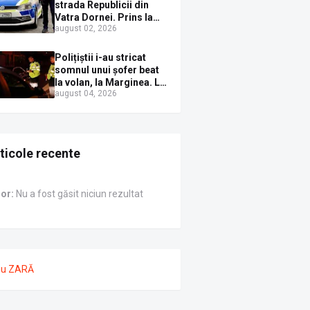
Sirenei
strada Republicii din
Vatra Dornei. Prins la
august 02, 2026
volan cu mașina
avariată și băut bine, în
plină zi
Polițiștii i-au stricat
somnul unui șofer beat
la volan, la Marginea. L-
august 04, 2026
au trezit instant cu un
dosar penal
ticole recente
ror:
Nu a fost găsit niciun rezultat
nu ZARĂ