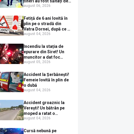
tineri au fost săltați de
august 06, 2026
polițiști după un scandal
cu pumni și mașini
distruse
Fetiță de 6 ani lovită în
plin pe o stradă din
Vatra Dornei, după ce a
august 04, 2026
ieșit în fața mașinii prin
loc nepermis
Incendiu la stația de
epurare din Siret! Un
muncitor a dat foc
august 05, 2026
pompelor de apă în timp
ce le alimenta cu
combustibil
Accident la Șerbănești!
Femeie lovită în plin de
o dubă
august 04, 2026
Accident groaznic la
Verești! Un bătrân pe
moped a ratat o
august 04, 2026
depășire și a ajuns sub
un TIR
Cursă nebună pe