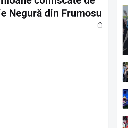
mioane confiscate de
Ilie Negură din Frumosu