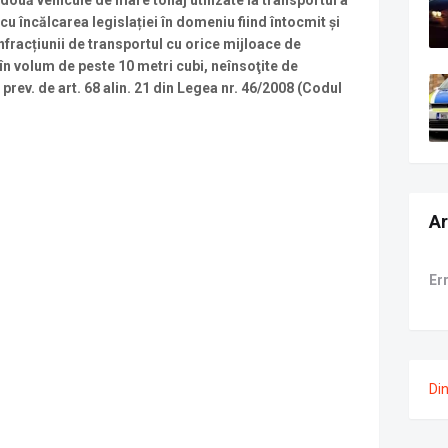
 două vehicule de mare tonaj utilizate la transportul a
u încălcarea legislației în domeniu fiind întocmit și
nfracțiunii de transportul cu orice mijloace de
în volum de peste 10 metri cubi, neînsoţite de
rev. de art. 68 alin. 21 din Legea nr. 46/2008 (Codul
Ar
Er
Di