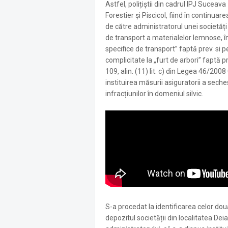
Astfel, polițiștii din cadrul IPJ Suceav
Forestier și Piscicol, fiind în continuar
de către administratorul unei societăți
de transport a materialelor lemnose, 
specifice de transport” faptă prev. si pe
complicitate la „furt de arbori” faptă pre
109, alin. (11) lit. c) din Legea 46/200
instituirea măsurii asiguratorii a seche
infracțiunilor în domeniul silvic.
S-a procedat la identificarea celor două 
depozitul societății din localitatea Dei