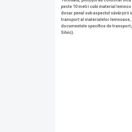
Totodată, polițiștii au confiscat încă
peste 10 metri cubi material lemnos c
dosar penal sub aspectul săvârșirii i
transport al materialelor lemnoase, 
documentele specifice de transport, p
Silvic).