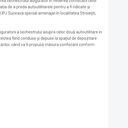
irea sechestrului asigurator în vederea confiscării celor
ația de a preda autoutilitarele pentru a fi ridicate și
l IPJ Suceava special amenajat în localitatea Stroiești,
siguratorii a sechestrului asupra celor două autoutilitare in
cestea fiind conduse și depuse la spațiul de depozitare
tărilor, când va fi propusă măsura confiscării conform