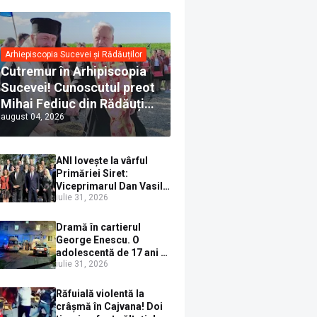
Arhiepiscopia Sucevei și Rădăuților
Cutremur în Arhipiscopia
Sucevei! Cunoscutul preot
Mihai Fediuc din Rădăuți a
august 04, 2026
trecut la Biserica Creștină
Ortodoxă Valahă. ÎPS
Calinic anunță că îi
ANI lovește la vârful
pregătește judecata
Primăriei Siret:
canonică
Viceprimarul Dan Vasile
iulie 31, 2026
Sauciuc, declarat
incompatibil pentru
cumul de funcții
Dramă în cartierul
George Enescu. O
adolescentă de 17 ani s-
iulie 31, 2026
a aruncat de la etajul 4
după o ceartă cu
părinții, pe fondul
Răfuială violentă la
consumului de alcool în
crâșmă în Cajvana! Doi
exces la o petrecere