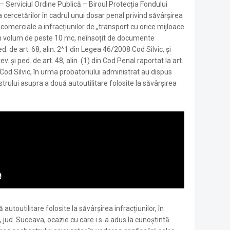
a – Serviciul Ordine Publică – Biroul Protecția Fondului
ea cercetărilor în cadrul unui dosar penal privind săvârșirea
 comerciale a infracțiunilor de „transport cu orice mijloace
în volum de peste 10 mc, neînsoțit de documente
d. de art. 68, alin. 2^1 din Legea 46/2008 Cod Silvic, și
v. și ped. de art. 48, alin. (1) din Cod Penal raportat la art.
8 Cod Silvic, în urma probatoriului administrat au dispus
strului asupra a două autoutilitare folosite la săvârșirea
autoutilitare folosite la săvârșirea infracțiunilor, în
a, jud. Suceava, ocazie cu care i s-a adus la cunoștintă