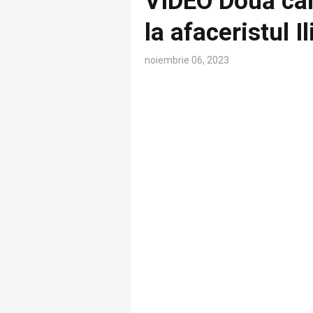
VIDEO Două ca
la afaceristul 
noiembrie 06, 2023