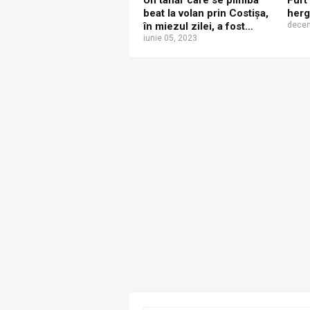
Un tânăr care se plimba
Furt
beat la volan prin Costișa,
herg
în miezul zilei, a fost
decem
oprit de polițiști și i s-a
iunie 05, 2023
întocmit dosar penal