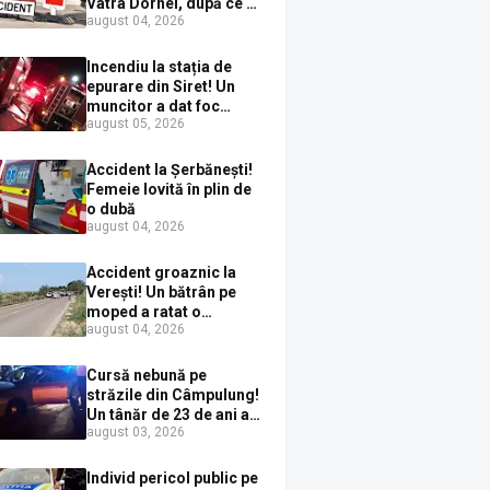
Vatra Dornei, după ce a
august 04, 2026
ieșit în fața mașinii prin
loc nepermis
Incendiu la stația de
epurare din Siret! Un
muncitor a dat foc
august 05, 2026
pompelor de apă în timp
ce le alimenta cu
combustibil
Accident la Șerbănești!
Femeie lovită în plin de
o dubă
august 04, 2026
Accident groaznic la
Verești! Un bătrân pe
moped a ratat o
august 04, 2026
depășire și a ajuns sub
un TIR
Cursă nebună pe
străzile din Câmpulung!
Un tânăr de 23 de ani a
august 03, 2026
fugit de poliție cu un
BMW, dar s-a oprit într-
un gard de pe strada
Individ pericol public pe