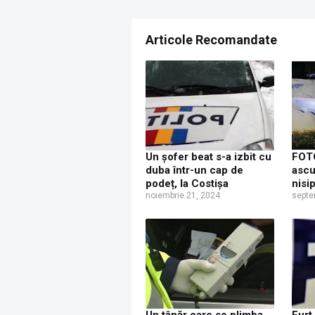
Articole Recomandate
Un șofer beat s-a izbit cu
FOTO
duba într-un cap de
ascu
podeț, la Costișa
nisi
noiembrie 21, 2024
oprit
septe