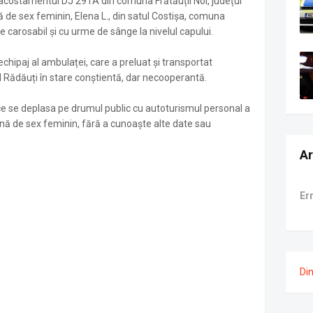
e acostamentul DJ 291A din comuna Frătăuții Noi, județul
ă de sex feminin, Elena L., din satul Costișa, comuna
pe carosabil și cu urme de sânge la nivelul capului.
 echipaj al ambulaței, care a preluat și transportat
l Rădăuți în stare conștientă, dar necooperantă.
 ce se deplasa pe drumul public cu autoturismul personal a
nă de sex feminin, fără a cunoaște alte date sau
Ar
Er
Di