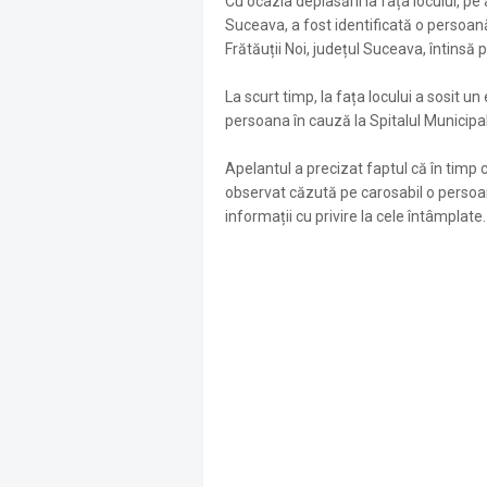
Cu ocazia deplasării la fața locului, p
Suceava, a fost identificată o persoan
Frătăuții Noi, județul Suceava, întinsă 
La scurt timp, la fața locului a sosit un
persoana în cauză la Spitalul Municipa
Apelantul a precizat faptul că în timp
observat căzută pe carosabil o persoa
informații cu privire la cele întâmplate.