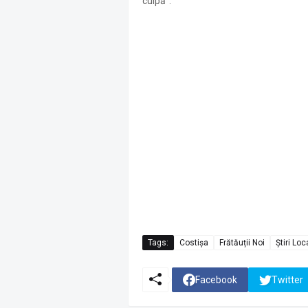
culpă”.
Tags:
Costișa
Frătăuții Noi
Știri Loc
Facebook
Twitter