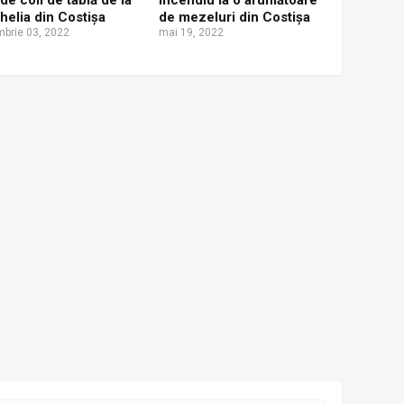
 de coli de tablă de la
Incendiu la o afumătoare
helia din Costișa
de mezeluri din Costișa
brie 03, 2022
mai 19, 2022