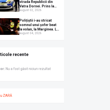
Sirenei
strada Republicii din
Vatra Dornei. Prins la
august 02, 2026
volan cu mașina
avariată și băut bine, în
plină zi
Polițiștii i-au stricat
somnul unui șofer beat
la volan, la Marginea. L-
august 04, 2026
au trezit instant cu un
dosar penal
ticole recente
ror:
Nu a fost găsit niciun rezultat
nu ZARĂ