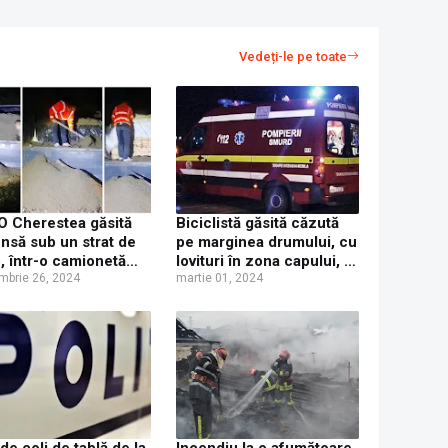
Vedeți-le pe toate
 Cherestea găsită
Biciclistă găsită căzută
nsă sub un strat de
pe marginea drumului, cu
p, într-o camionetă
lovituri în zona capului, la
ă în trafic, la Costișa
mbrie 26, 2024
Frătăuții Noi
martie 01, 2024