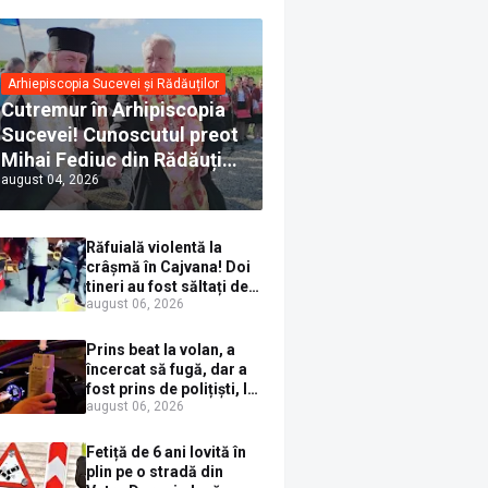
Arhiepiscopia Sucevei și Rădăuților
Cutremur în Arhipiscopia
Sucevei! Cunoscutul preot
Mihai Fediuc din Rădăuți a
august 04, 2026
trecut la Biserica Creștină
Ortodoxă Valahă. ÎPS
Calinic anunță că îi
Răfuială violentă la
pregătește judecata
crâșmă în Cajvana! Doi
canonică
tineri au fost săltați de
august 06, 2026
polițiști după un scandal
cu pumni și mașini
distruse
Prins beat la volan, a
încercat să fugă, dar a
fost prins de polițiști, la
august 06, 2026
Dorna Candrenilor.
Rezultatul etilotestului:
1,59 mg/l alcool pur în
Fetiță de 6 ani lovită în
aerul expirat
plin pe o stradă din