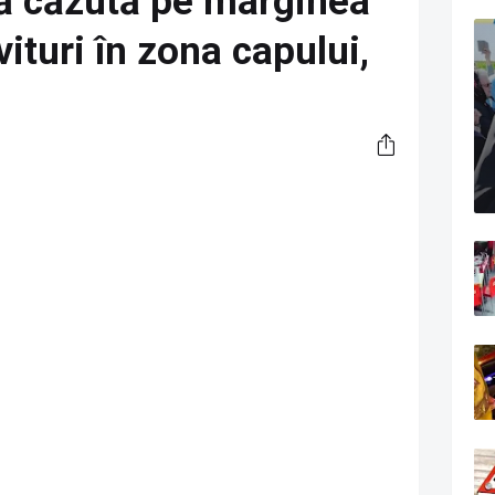
tă căzută pe marginea
vituri în zona capului,