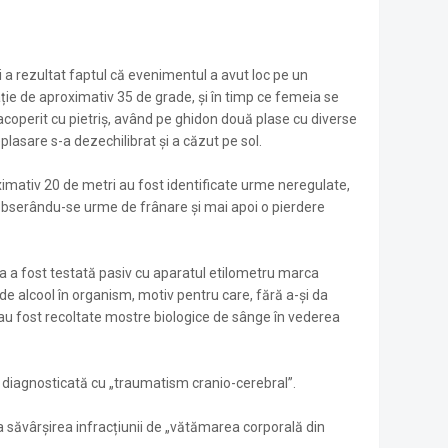
ui a rezultat faptul că evenimentul a avut loc pe un
ție de aproximativ 35 de grade, și în timp ce femeia se
coperit cu pietriș, având pe ghidon două plase cu diverse
plasare s-a dezechilibrat și a căzut pe sol.
imativ 20 de metri au fost identificate urme neregulate,
c obserându-se urme de frânare și mai apoi o pierdere
a a fost testată pasiv cu aparatul etilometru marca
de alcool în organism, motiv pentru care, fără a-și da
i-au fost recoltate mostre biologice de sânge în vederea
t diagnosticată cu „traumatism cranio-cerebral”.
la săvârșirea infracțiunii de „vătămarea corporală din