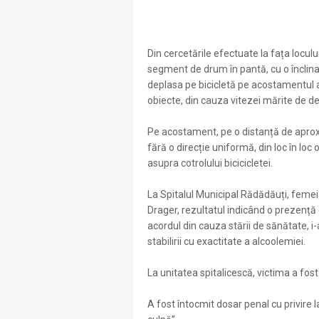
Din cercetările efectuate la fața locul
segment de drum în pantă, cu o înclina
deplasa pe bicicletă pe acostamentul a
obiecte, din cauza vitezei mărite de de
Pe acostament, pe o distanță de aprox
fără o direcție uniformă, din loc în lo
asupra cotrolului bicicicletei.
La Spitalul Municipal Rădădăuți, femei
Drager, rezultatul indicând o prezență 
acordul din cauza stării de sănătate, 
stabilirii cu exactitate a alcoolemiei.
La unitatea spitalicescă, victima a fos
A fost întocmit dosar penal cu privire 