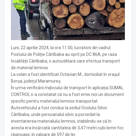
Luni, 22 aprilie 2024, la ora 11.00, lucrătorii din cadrul
Postului de Poliție Cârlibaba au oprit pe DC 86A, pe raza
localității Cârlibaba, o autoutilitară care efectua transport
de material lemnos.
La volan a fost identificat Octavian M., domiciliat în orașul
Borșa, județul Maramureș.
În urma verificării mijlocului de transport în aplicația SUMAL
CONTROL s-a constatat că nu a fost emis nici un document
specific pentru materialul lemnos transportat.
Autovehiculul a fost condus la sediul Ocolului Silvic
Cârlibaba, unde persoanalul silvic a porcedat la
inventarierea materialului lemnos, stabilindu-se că în
acesta era încărcată cantitatea de 3,47 metri cubi lemn foc
rășinoase, în valoare de 597 de lei.