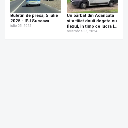
Buletin de presă, 5 iulie
Un bărbat din Adâncata
2025 - IPJ Suceava
și-a tăiat două degete cu
iulie 05, 2025
flexul, în timp ce lucra la
o construcție din lemn
noiembrie 06, 2024