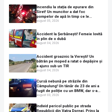
Incendiu la stația de epurare din
Siret! Un muncitor a dat foc
pompelor de apă în timp ce le
alimenta cu combustibil
august 05, 2026
Accident la Șerbănești! Femeie lovită
în plin de o dubă
august 04, 2026
Accident groaznic la Verești! Un
bătrân pe moped a ratat o depășire și
a ajuns sub un TIR
august 04, 2026
Cursă nebună pe străzile din
Câmpulung! Un tânăr de 23 de ani a
fugit de poliție cu un BMW, dar s-a
oprit într-un gard de pe strada
august 03, 2026
Sirenei
Individ pericol public pe strada
Republicii din Vatra Dornei. Prins la