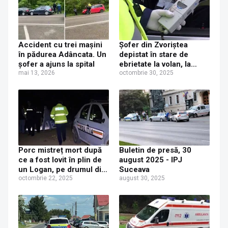
Accident cu trei mașini
Şofer din Zvoriștea
în pădurea Adâncata. Un
depistat în stare de
șofer a ajuns la spital
ebrietate la volan, la
mai 13, 2026
Adâncata
octombrie 30, 2025
Porc mistreț mort după
Buletin de presă, 30
ce a fost lovit în plin de
august 2025 - IPJ
un Logan, pe drumul din
Suceava
pădurea Adâncata
octombrie 22, 2025
august 30, 2025