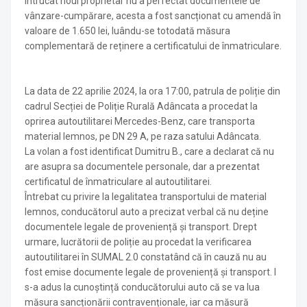
Întrucât noul proprietar nu a perfectat documentele de
vânzare-cumpărare, acesta a fost sancționat cu amendă în
valoare de 1.650 lei, luându-se totodată măsura
complementară de reținere a certificatului de înmatriculare.
La data de 22 aprilie 2024, la ora 17:00, patrula de poliție din
cadrul Secției de Poliție Rurală Adâncata a procedat la
oprirea autoutilitarei Mercedes-Benz, care transporta
material lemnos, pe DN 29 A, pe raza satului Adâncata.
La volan a fost identificat Dumitru B., care a declarat că nu
are asupra sa documentele personale, dar a prezentat
certificatul de înmatriculare al autoutilitarei.
Întrebat cu privire la legalitatea transportului de material
lemnos, conducătorul auto a precizat verbal că nu deține
documentele legale de proveniență și transport. Drept
urmare, lucrătorii de poliție au procedat la verificarea
autoutilitarei în SUMAL 2.0 constatând că în cauză nu au
fost emise documente legale de proveniență și transport. I
s-a adus la cunoștință conducătorului auto că se va lua
măsura sancționării contravenționale, iar ca măsură