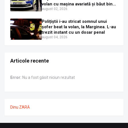
volan cu mașina avariată și băut bine,
în plină zi
august 02, 2026
Polițiștii i-au stricat somnul unui
șofer beat la volan, la Marginea. L-au
trezit instant cu un dosar penal
august 04, 2026
Articole recente
Error:
Nu a fost găsit niciun rezultat
Dinu ZARĂ