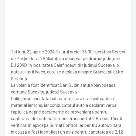
Tot luni, 22 aprilie 2024, în jurul orelor 16:30, lucrătorii Secției
de Poliție Rurală Bălcăuți au observat pe drumul județean
DJ 209D, în localitatea Calafindești din județul Suceava, o
autoutilitară Iveco, care se deplasa dinspre Grănicești către
Șerbăuți.
La volan a fost identificat Dan S., din satul Voievodeasa,
comuna Sucevița, județul Suceava.
Polițiștii au constatat că autotutilitara era încărcată cu
material lemons, iar conducătorul auto a declarat verbal
faptul că deține documente de proveniență pentru
cantitatea de material lemnos transportată. Au fost făcute
verificări în aplicația Sumal Control, iar pentru autoutilitara
în cauză a fost identificat un aviz pentru cantitatea de 2,12