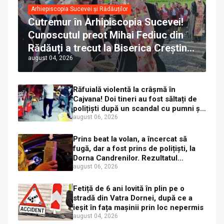
Arhiepiscopia Sucevei și Rădăuților
Cutremur în Arhipiscopia Sucevei!
Cunoscutul preot Mihai Fediuc din
Rădăuți a trecut la Biserica Creștină
august 04, 2026
Ortodoxă Valahă. ÎPS Calinic anunță
că îi pregătește judecata canonică
Răfuială violentă la crâșmă în
Cajvana! Doi tineri au fost săltați de
polițiști după un scandal cu pumni și
mașini distruse
august 06, 2026
Prins beat la volan, a încercat să
fugă, dar a fost prins de polițiști, la
Dorna Candrenilor. Rezultatul
etilotestului: 1,59 mg/l alcool pur în
august 06, 2026
aerul expirat
Fetiță de 6 ani lovită în plin pe o
stradă din Vatra Dornei, după ce a
ieșit în fața mașinii prin loc nepermis
august 04, 2026