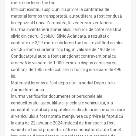
metri cubi lemn foc fag.
Întrucât existau suspiciuni cu privire la cantitatea de
material lemnos transportată, autoutilitara a fost condusă
la depozitul Lunca Zamostea, în vederea inventarierii.
În urma inventarierii materialului lemnos de către maistrul
silvic din cadrul Ocolului Silvic Adâncata, a rezultat o
cantitate de 3,97 metri cubi lemn foc fag, rezultând un plus
de 1,85 metri cubi lemn foc fag, în valoare de 490 de lei.
Conducătorul auto a fost sancționat contravențional cu
amendă în valoare de 1.000 lei și s-a dispus confiscarea
cantității de 1,85 metri cubi lemn foc fag în valoare de 490
lei.
Materialul lemnos a fost depozitat la sediul Depozitului
Zamostea-Lunca.
În urma verificărilor documentelor personale ale
conducătorului autoutilitarei și cele ale vehiculului, s-a
constatat faptul că pe spatele certificatului de înmatriculare
al vehiculului a fost notată mențiunea cu privire la faptul că
la data de 22 ianuarie 2024 mijlocul de transport a fost
vândut de fostul proprietar către conducătorul auto Dan S.