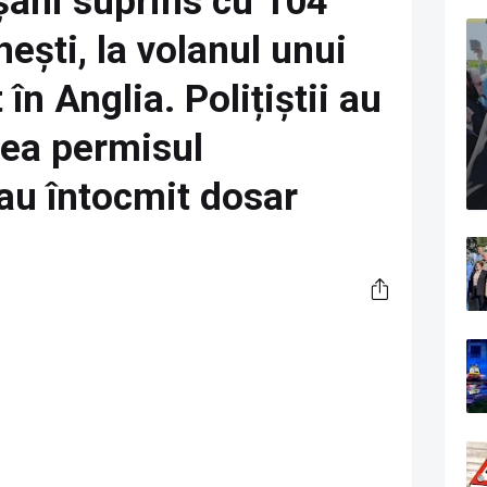
șani suprins cu 104
ști, la volanul unui
în Anglia. Polițiștii au
vea permisul
-au întocmit dosar