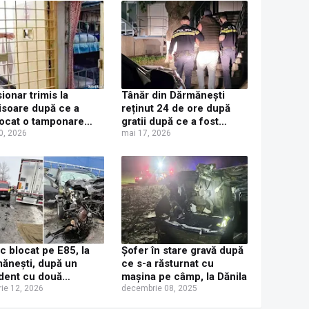
ionar trimis la
Tânăr din Dărmănești
isoare după ce a
reținut 24 de ore după
ocat o tamponare
gratii după ce a fost
 și cu permisul
0, 2026
depistat băut și cu
mai 17, 2026
t, la Ipotești
permisul suspendat la
volanul unui autoturism
ic blocat pe E85, la
Șofer în stare gravă după
ănești, după un
ce s-a răsturnat cu
dent cu două
mașina pe câmp, la Dănila
oane, un microbuz și
rie 12, 2026
decembrie 08, 2025
utoturism