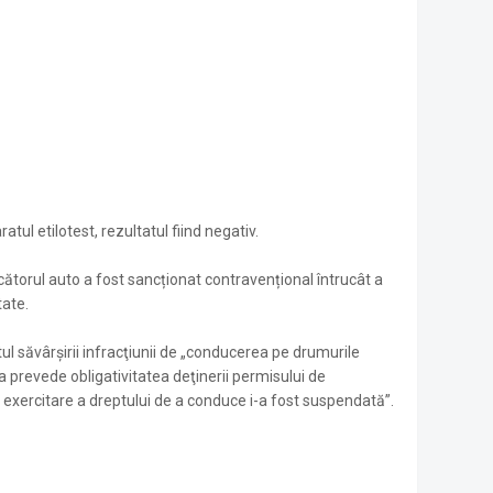
tul etilotest, rezultatul fiind negativ.
cătorul auto a fost sancționat contravențional întrucât a
tate.
l săvârşirii infracţiunii de „conducerea pe drumurile
a prevede obligativitatea deţinerii permisului de
exercitare a dreptului de a conduce i-a fost suspendată”.