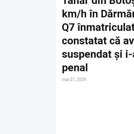
Tânăr din Boto
km/h în Dărmăne
Q7 înmatriculat 
constatat că a
suspendat și i
penal
mai 21, 2024