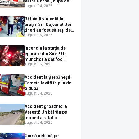
Vatra Dornei, după ce a
august 04, 2026
ieșit în fața mașinii prin
loc nepermis
Răfuială violentă la
crâșmă în Cajvana! Doi
tineri au fost săltați de
august 06, 2026
polițiști după un scandal
cu pumni și mașini
distruse
Incendiu la stația de
epurare din Siret! Un
muncitor a dat foc
august 05, 2026
pompelor de apă în timp
ce le alimenta cu
combustibil
Accident la Șerbănești!
Femeie lovită în plin de
o dubă
august 04, 2026
Accident groaznic la
Verești! Un bătrân pe
moped a ratat o
august 04, 2026
depășire și a ajuns sub
un TIR
Cursă nebună pe