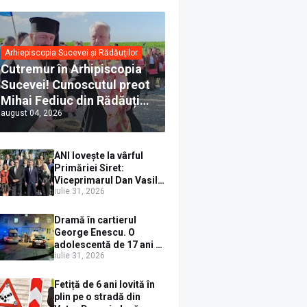
Arhiepiscopia Sucevei și Rădăuților
Cutremur în Arhipiscopia
Sucevei! Cunoscutul preot
Mihai Fediuc din Rădăuți a
august 04, 2026
trecut la Biserica Creștină
Ortodoxă Valahă. ÎPS
Calinic anunță că îi
ANI lovește la vârful
pregătește judecata
Primăriei Siret:
canonică
Viceprimarul Dan Vasile
iulie 31, 2026
Sauciuc, declarat
incompatibil pentru
cumul de funcții
Dramă în cartierul
George Enescu. O
adolescentă de 17 ani s-
iulie 31, 2026
a aruncat de la etajul 4
după o ceartă cu
părinții, pe fondul
Fetiță de 6 ani lovită în
consumului de alcool în
plin pe o stradă din
exces la o petrecere