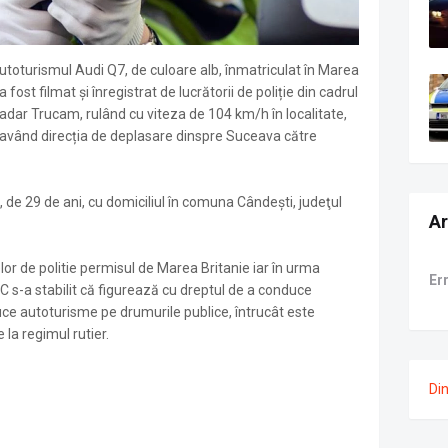
autoturismul Audi Q7, de culoare alb, înmatriculat în Marea
 fost filmat și înregistrat de lucrătorii de poliție din cadrul
 radar Trucam, rulând cu viteza de 104 km/h în localitate,
având direcția de deplasare dinspre Suceava către
, de 29 de ani, cu domiciliul în comuna Cândești, judeţul
Ar
r de politie permisul de Marea Britanie iar în urma
Er
AC s-a stabilit că figurează cu dreptul de a conduce
ce autoturisme pe drumurile publice, întrucât este
 la regimul rutier.
Di