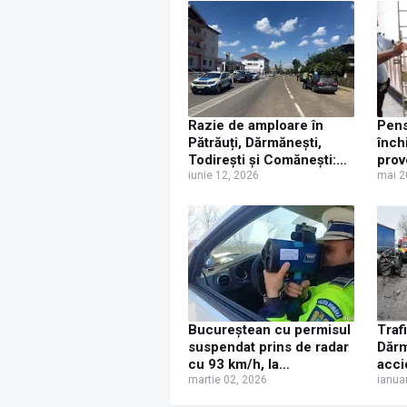
Razie de amploare în
Pens
Pătrăuți, Dărmănești,
înch
Todirești și Comănești:
prov
Amenzi de aproape
iunie 12, 2026
beat
mai 2
80.000 de lei și un șofer
anula
recidivist reținut
Bucureștean cu permisul
Traf
suspendat prins de radar
Dărm
cu 93 km/h, la
acci
Dărmănești. Dosar penal
martie 02, 2026
cami
ianua
deschis de polițiști
un a