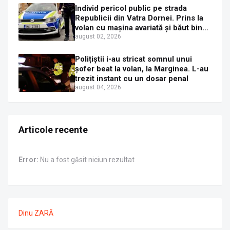
Individ pericol public pe strada
Republicii din Vatra Dornei. Prins la
volan cu mașina avariată și băut bine,
în plină zi
august 02, 2026
Polițiștii i-au stricat somnul unui
șofer beat la volan, la Marginea. L-au
trezit instant cu un dosar penal
august 04, 2026
Articole recente
Error:
Nu a fost găsit niciun rezultat
Dinu ZARĂ