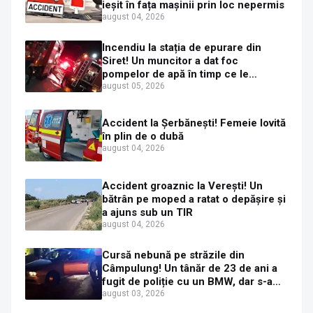
ieșit în fața mașinii prin loc nepermis
august 04, 2026
Incendiu la stația de epurare din
Siret! Un muncitor a dat foc
pompelor de apă în timp ce le
alimenta cu combustibil
august 05, 2026
Accident la Șerbănești! Femeie lovită
în plin de o dubă
august 04, 2026
Accident groaznic la Verești! Un
bătrân pe moped a ratat o depășire și
a ajuns sub un TIR
august 04, 2026
Cursă nebună pe străzile din
Câmpulung! Un tânăr de 23 de ani a
fugit de poliție cu un BMW, dar s-a
oprit într-un gard de pe strada
august 03, 2026
Sirenei