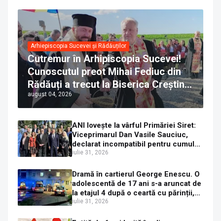
Arhiepiscopia Sucevei și Rădăuților
Cutremur în Arhipiscopia Sucevei!
Cunoscutul preot Mihai Fediuc din
Rădăuți a trecut la Biserica Creștină
august 04, 2026
Ortodoxă Valahă. ÎPS Calinic anunță
că îi pregătește judecata canonică
ANI lovește la vârful Primăriei Siret:
Viceprimarul Dan Vasile Sauciuc,
declarat incompatibil pentru cumul
de funcții
iulie 31, 2026
Dramă în cartierul George Enescu. O
adolescentă de 17 ani s-a aruncat de
la etajul 4 după o ceartă cu părinții,
pe fondul consumului de alcool în
iulie 31, 2026
exces la o petrecere