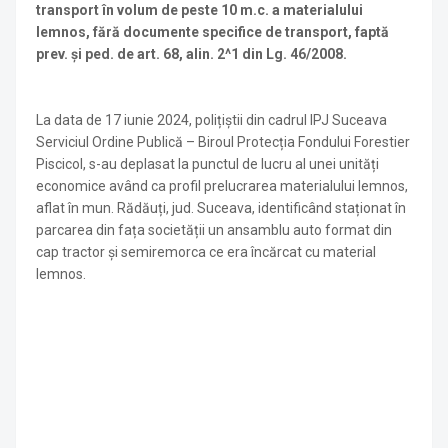
transport în volum de peste 10 m.c. a materialului
lemnos, fără documente specifice de transport, faptă
prev. și ped. de art. 68, alin. 2^1 din Lg. 46/2008.
La data de 17 iunie 2024, polițiștii din cadrul IPJ Suceava
Serviciul Ordine Publică – Biroul Protecția Fondului Forestier
Piscicol, s-au deplasat la punctul de lucru al unei unități
economice având ca profil prelucrarea materialului lemnos,
aflat în mun. Rădăuți, jud. Suceava, identificând staționat în
parcarea din fața societății un ansamblu auto format din
cap tractor și semiremorca ce era încărcat cu material
lemnos.