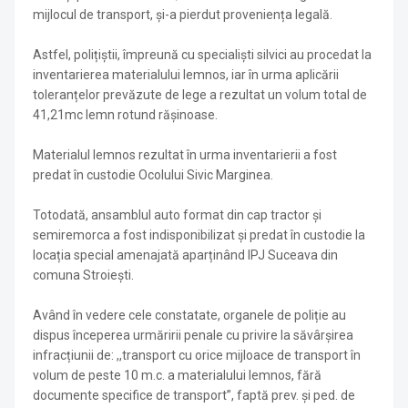
mijlocul de transport, și-a pierdut proveniența legală.
Astfel, polițiștii, împreună cu specialiști silvici au procedat la
inventarierea materialului lemnos, iar în urma aplicării
toleranțelor prevăzute de lege a rezultat un volum total de
41,21mc lemn rotund rășinoase.
Materialul lemnos rezultat în urma inventarierii a fost
predat în custodie Ocolului Sivic Marginea.
Totodată, ansamblul auto format din cap tractor și
semiremorca a fost indisponibilizat și predat în custodie la
locația special amenajată aparținând IPJ Suceava din
comuna Stroiești.
Având în vedere cele constatate, organele de poliție au
dispus începerea urmăririi penale cu privire la săvârșirea
infracțiunii de: ,,transport cu orice mijloace de transport în
volum de peste 10 m.c. a materialului lemnos, fără
documente specifice de transport”, faptă prev. și ped. de