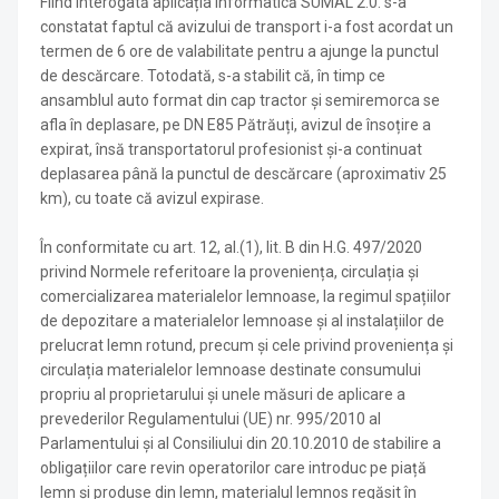
Fiind interogată aplicația informatică SUMAL 2.0. s-a
constatat faptul că avizului de transport i-a fost acordat un
termen de 6 ore de valabilitate pentru a ajunge la punctul
de descărcare. Totodată, s-a stabilit că, în timp ce
ansamblul auto format din cap tractor și semiremorca se
afla în deplasare, pe DN E85 Pătrăuți, avizul de însoțire a
expirat, însă transportatorul profesionist și-a continuat
deplasarea până la punctul de descărcare (aproximativ 25
km), cu toate că avizul expirase.
În conformitate cu art. 12, al.(1), lit. B din H.G. 497/2020
privind Normele referitoare la proveniența, circulația și
comercializarea materialelor lemnoase, la regimul spațiilor
de depozitare a materialelor lemnoase și al instalațiilor de
prelucrat lemn rotund, precum și cele privind proveniența și
circulația materialelor lemnoase destinate consumului
propriu al proprietarului și unele măsuri de aplicare a
prevederilor Regulamentului (UE) nr. 995/2010 al
Parlamentului și al Consiliului din 20.10.2010 de stabilire a
obligațiilor care revin operatorilor care introduc pe piață
lemn și produse din lemn, materialul lemnos regăsit în