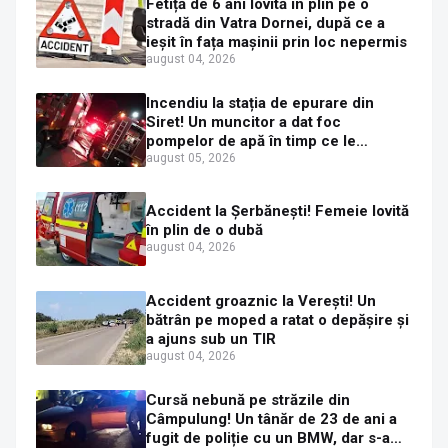
Fetiță de 6 ani lovită în plin pe o
stradă din Vatra Dornei, după ce a
ieșit în fața mașinii prin loc nepermis
august 04, 2026
Incendiu la stația de epurare din
Siret! Un muncitor a dat foc
pompelor de apă în timp ce le
alimenta cu combustibil
august 05, 2026
Accident la Șerbănești! Femeie lovită
în plin de o dubă
august 04, 2026
Accident groaznic la Verești! Un
bătrân pe moped a ratat o depășire și
a ajuns sub un TIR
august 04, 2026
Cursă nebună pe străzile din
Câmpulung! Un tânăr de 23 de ani a
fugit de poliție cu un BMW, dar s-a