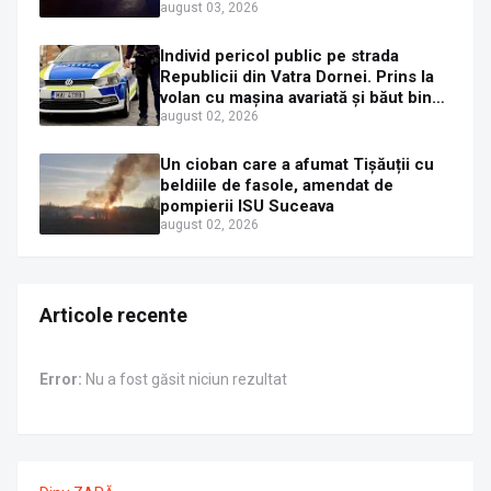
oprit într-un gard de pe strada
august 03, 2026
Sirenei
Individ pericol public pe strada
Republicii din Vatra Dornei. Prins la
volan cu mașina avariată și băut bine,
în plină zi
august 02, 2026
Un cioban care a afumat Tișăuții cu
beldiile de fasole, amendat de
pompierii ISU Suceava
august 02, 2026
Articole recente
Error:
Nu a fost găsit niciun rezultat