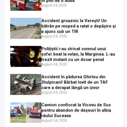
în plin de o dubă
august 04, 2026
Accident groaznic la Verești! Un
bătrân pe moped a ratat o depășire și
a ajuns sub un TIR
august 04, 2026
Polițiștii i-au stricat somnul unui
șofer beat la volan, la Marginea. L-au
trezit instant cu un dosar penal
august 04, 2026
Accident în pădurea Ghirleu din
Stulpicani! Bărbat lovit de un TAF
care a derapat lângă un izvor
august 04, 2026
Camion confiscat la Vicovu de Sus
pentru abandon de deșeuri în albia
râului Suceava
august 04, 2026