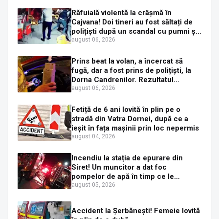
Răfuială violentă la crâșmă în
Cajvana! Doi tineri au fost săltați de
polițiști după un scandal cu pumni și
mașini distruse
august 06, 2026
Prins beat la volan, a încercat să
fugă, dar a fost prins de polițiști, la
Dorna Candrenilor. Rezultatul
etilotestului: 1,59 mg/l alcool pur în
august 06, 2026
aerul expirat
Fetiță de 6 ani lovită în plin pe o
stradă din Vatra Dornei, după ce a
ieșit în fața mașinii prin loc nepermis
august 04, 2026
Incendiu la stația de epurare din
Siret! Un muncitor a dat foc
pompelor de apă în timp ce le
alimenta cu combustibil
august 05, 2026
Accident la Șerbănești! Femeie lovită