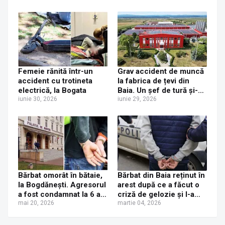
Femeie rănită într-un
Grav accident de muncă
accident cu trotineta
la fabrica de țevi din
electrică, la Bogata
Baia. Un șef de tură și-a
iunie 30, 2026
prins capul în utilajul pe
iunie 29, 2026
care încerca să îl
deblocheze
Bărbat omorât în bătaie,
Bărbat din Baia reținut în
la Bogdănești. Agresorul
arest după ce a făcut o
a fost condamnat la 6 ani
criză de gelozie și l-a
și 8 luni de închisoare
mai 20, 2026
bătut vecinul chemat să-i
martie 04, 2026
taie lemnele de foc