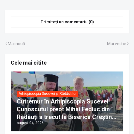
Trimiteți un comentariu (0)
Mai nouă
Mai veche
Cele mai citite
Arhiepiscopia Sucevei și Rădăuților
Cutremur în Arhipiscopia Sucevei!
Cunoscutul preot Mihai Fediuc din
Rădăuți a trecut la Biserica Creștină
august 04, 2026
Ortodoxă Valahă. ÎPS Calinic anunță
că îi pregătește judecata canonică