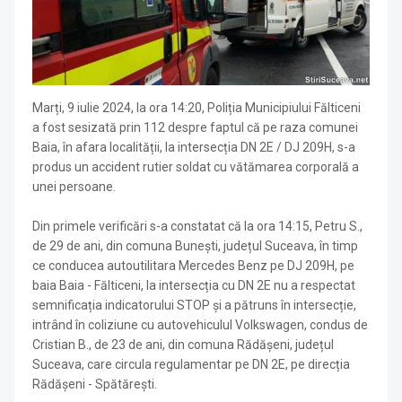
Marți, 9 iulie 2024, la ora 14:20, Poliția Municipiului Fălticeni
a fost sesizată prin 112 despre faptul că pe raza comunei
Baia, în afara localității, la intersecția DN 2E / DJ 209H, s-a
produs un accident rutier soldat cu vătămarea corporală a
unei persoane.
Din primele verificări s-a constatat că la ora 14:15, Petru S.,
de 29 de ani, din comuna Bunești, județul Suceava, în timp
ce conducea autoutilitara Mercedes Benz pe DJ 209H, pe
baia Baia - Fălticeni, la intersecția cu DN 2E nu a respectat
semnificația indicatorului STOP și a pătruns în intersecție,
intrând în coliziune cu autovehiculul Volkswagen, condus de
Cristian B., de 23 de ani, din comuna Rădășeni, județul
Suceava, care circula regulamentar pe DN 2E, pe direcția
Rădășeni - Spătărești.