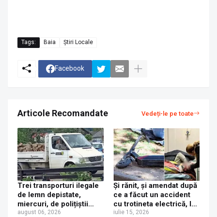
Tags:
Baia
Știri Locale
Facebook
Articole Recomandate
Vedeți-le pe toate
Trei transporturi ilegale
Și rănit, și amendat după
de lemn depistate,
ce a făcut un accident
miercuri, de polițiștii
cu trotineta electrică, la
suceveni
august 06, 2026
Cotu Băii
iulie 15, 2026