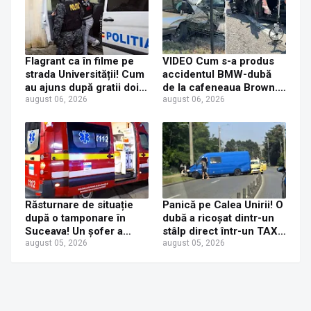
Flagrant ca în filme pe
VIDEO Cum s-a produs
strada Universității! Cum
accidentul BMW-dubă
au ajuns după gratii doi
de la cafeneaua Brown.
tineri care au furat
august 06, 2026
Concluzia polițiștilor
august 06, 2026
console PS5
Răsturnare de situație
Panică pe Calea Unirii! O
după o tamponare în
dubă a ricoșat dintr-un
Suceava! Un șofer a
stâlp direct într-un TAXI.
ajuns la Urgențe la 24 de
august 05, 2026
O mamă și fetița ei de 6
august 05, 2026
ore după ce a fost
ani au ajuns la spital
tamponat de o tânără
neatentă