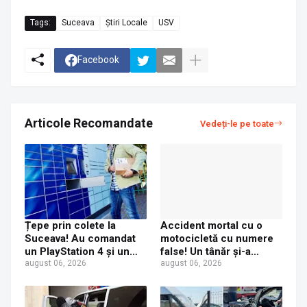
Tags:
Suceava
Știri Locale
USV
Facebook
Articole Recomandate
Vedeți-le pe toate
Țepe prin colete la
Accident mortal cu o
Suceava! Au comandat
motocicletă cu numere
un PlayStation 4 și un
false! Un tânăr și-a
iPhone 17 Pro Max, dar
august 06, 2026
pierdut viața după ce un
august 06, 2026
au primit acasă un CD și
șofer a virat fără să se
o jucărie de plastic
asigure