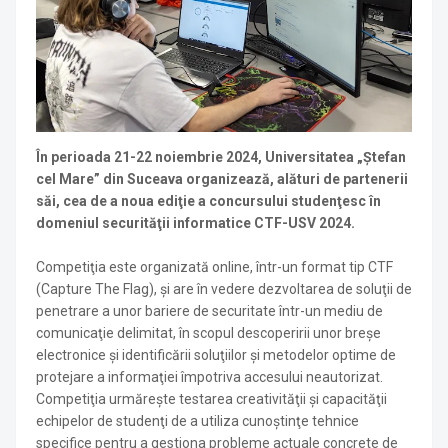
În perioada 21-22 noiembrie 2024, Universitatea „Ştefan
cel Mare” din Suceava organizează, alături de partenerii
săi, cea de a noua ediţie a concursului studenţesc în
domeniul securităţii informatice CTF-USV 2024.
Competiţia este organizată online, într-un format tip CTF
(Capture The Flag), şi are în vedere dezvoltarea de soluţii de
penetrare a unor bariere de securitate într-un mediu de
comunicaţie delimitat, în scopul descoperirii unor breşe
electronice şi identificării soluţiilor şi metodelor optime de
protejare a informaţiei împotriva accesului neautorizat.
Competiţia urmăreşte testarea creativităţii şi capacităţii
echipelor de studenţi de a utiliza cunoştinţe tehnice
specifice pentru a gestiona probleme actuale concrete de