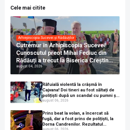
Cele mai citite
Arhiepiscopia Sucevei și Rădăuților
Cutremur în Arhipiscopia Sucevei!
Cunoscutul preot Mihai Fediuc din
Rădăuți a trecut la Biserica Creștină
august 04, 2026
Ortodoxă Valahă. ÎPS Calinic anunță
că îi pregătește judecata canonică
Răfuială violentă la crâșmă în
Cajvana! Doi tineri au fost săltați de
polițiști după un scandal cu pumni și
mașini distruse
august 06, 2026
Prins beat la volan, a încercat să
fugă, dar a fost prins de polițiști, la
Dorna Candrenilor. Rezultatul
etilotestului: 1,59 mg/l alcool pur în
august 06, 2026