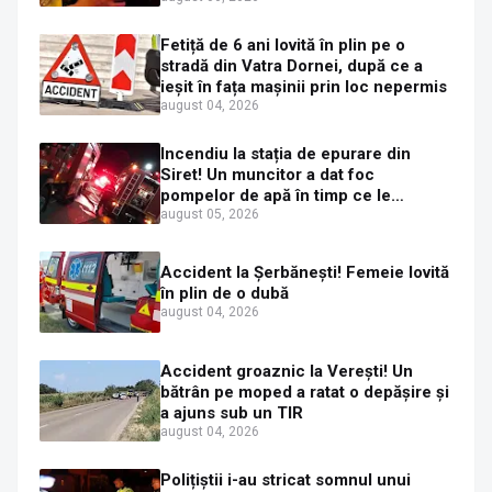
aerul expirat
Fetiță de 6 ani lovită în plin pe o
stradă din Vatra Dornei, după ce a
ieșit în fața mașinii prin loc nepermis
august 04, 2026
Incendiu la stația de epurare din
Siret! Un muncitor a dat foc
pompelor de apă în timp ce le
alimenta cu combustibil
august 05, 2026
Accident la Șerbănești! Femeie lovită
în plin de o dubă
august 04, 2026
Accident groaznic la Verești! Un
bătrân pe moped a ratat o depășire și
a ajuns sub un TIR
august 04, 2026
Polițiștii i-au stricat somnul unui