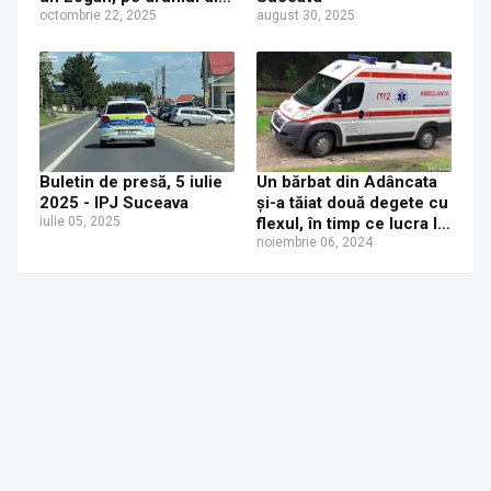
pădurea Adâncata
octombrie 22, 2025
august 30, 2025
Buletin de presă, 5 iulie
Un bărbat din Adâncata
2025 - IPJ Suceava
și-a tăiat două degete cu
iulie 05, 2025
flexul, în timp ce lucra la
o construcție din lemn
noiembrie 06, 2024