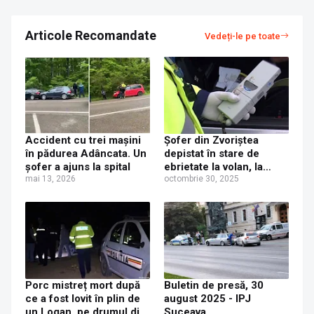
Articole Recomandate
Vedeți-le pe toate
Accident cu trei mașini
Şofer din Zvoriștea
în pădurea Adâncata. Un
depistat în stare de
șofer a ajuns la spital
ebrietate la volan, la
mai 13, 2026
Adâncata
octombrie 30, 2025
Porc mistreț mort după
Buletin de presă, 30
ce a fost lovit în plin de
august 2025 - IPJ
un Logan, pe drumul din
Suceava