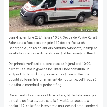
Luni, 4 noiembrie 2024, la ora 10:07, Secția de Poliție Rurală
Adâncata a fost sesizată prin 112 despre faptul că
Gheorghe A., de 69 de ani, din comuna Adâncata, în timp ce
se afla la locuința de domiciliu s-a tăiat la o mână cu flexul.
Din primele verificări s-a consattat că în jurul orei 10:00,
bărbatul se afla în grădina locuinței, unde construia un
adăpost din lemn. În timp ce încerca să taie cu flexul o
bucată de lemn, într-un moment de neatenție, cel în cauză
s-a tăiat la membrul superior stâng.
Observând că sângerează foarte tare, bărbatul a mers și a
strigat-o pe fiica sa, care se afla în vizită, iar aceasta a
apelat 112, solicitând intervenția unui echipaj ambulanțier și