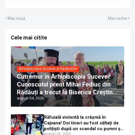
Mai nouă
Mai veche
Cele mai citite
Arhiepiscopia Sucevei și Rădăuților
Cutremur în Arhipiscopia Sucevei!
Cunoscutul preot Mihai Fediuc din
Rădăuți a trecut la Biserica Creștină
august 04, 2026
Ortodoxă Valahă. ÎPS Calinic anunță
că îi pregătește judecata canonică
Răfuială violentă la crâșmă în
Cajvana! Doi tineri au fost săltați de
polițiști după un scandal cu pumni și
mașini distruse
august 06, 2026