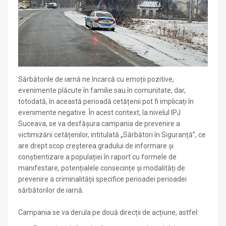
Sărbătorile de iarnă ne încarcă cu emoții pozitive,
evenimente plăcute în familie sau în comunitate, dar,
totodată, în această perioadă cetățenii pot fi implicați în
evenimente negative. În acest context, la nivelul IPJ
Suceava, se va desfășura campania de prevenire a
victimizării cetățenilor, intitulată „Sărbători în Siguranță”, ce
are drept scop creșterea gradului de informare și
conștientizare a populației în raport cu formele de
manifestare, potențialele consecințe și modalități de
prevenire a criminalității specifice perioadei perioadei
sărbătorilor de iarnă.
Campania se va derula pe două direcții de acțiune, astfel: