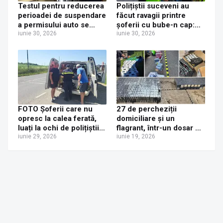
Testul pentru reducerea
Polițiștii suceveni au
perioadei de suspendare
făcut ravagii printre
a permisului auto se
șoferii cu bube-n cap:
mută de la Poliția Rutieră
iunie 30, 2026
32 de permise reținute,
iunie 30, 2026
la Serviciul de Permise
20 de certificate retrase
Auto din Iulius Mall,
și 350 de amenzi în două
începând cu 1 iulie 2026
zile
FOTO Șoferii care nu
27 de percheziții
opresc la calea ferată,
domiciliare și un
luați la ochi de polițiștii
flagrant, într-un dosar de
suceveni. Aproape 200
iunie 29, 2026
contrabandă. Cinci
iunie 19, 2026
de amenzi aplicate și
persoane plasate sub
patru permise reținute
control judiciar