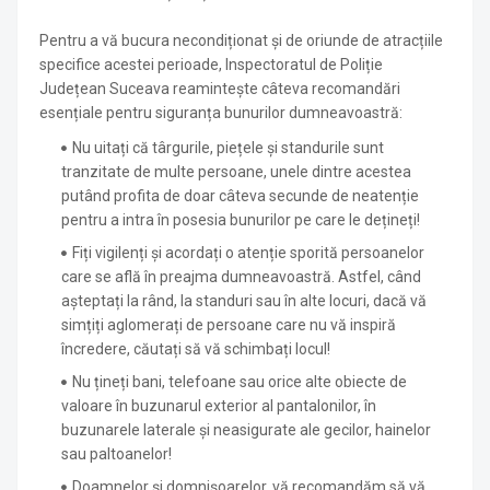
Pentru a vă bucura necondiționat și de oriunde de atracțiile
specifice acestei perioade, Inspectoratul de Poliție
Județean Suceava reamintește câteva recomandări
esențiale pentru siguranța bunurilor dumneavoastră:
Nu uitați că târgurile, piețele și standurile sunt
tranzitate de multe persoane, unele dintre acestea
putând profita de doar câteva secunde de neatenție
pentru a intra în posesia bunurilor pe care le dețineți!
Fiți vigilenți și acordați o atenție sporită persoanelor
care se află în preajma dumneavoastră. Astfel, când
așteptați la rând, la standuri sau în alte locuri, dacă vă
simțiți aglomerați de persoane care nu vă inspiră
încredere, căutați să vă schimbați locul!
Nu țineți bani, telefoane sau orice alte obiecte de
valoare în buzunarul exterior al pantalonilor, în
buzunarele laterale și neasigurate ale gecilor, hainelor
sau paltoanelor!
Doamnelor și domnișoarelor, vă recomandăm să vă