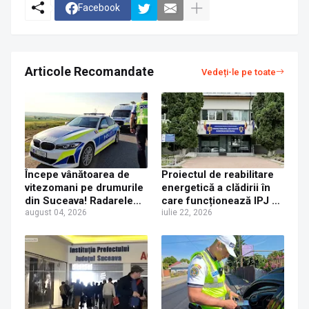
Facebook
Articole Recomandate
Vedeți-le pe toate
Începe vânătoarea de
Proiectul de reabilitare
vitezomani pe drumurile
energetică a clădirii în
din Suceava! Radarele
care funcționează IPJ și
împânzesc județul, după
august 04, 2026
SRI Suceava a fost
iulie 22, 2026
un weekend cu șoferi
finalizat
beți și inconștienți la
volan