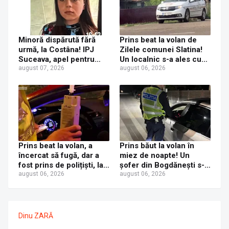
Minoră dispărută fără
Prins beat la volan de
urmă, la Costâna! IPJ
Zilele comunei Slatina!
Suceava, apel pentru
Un localnic s-a ales cu
ajutor din partea
august 07, 2026
dosar penal după ce a
august 06, 2026
populației
fost prins la volanul unui
Mercedes cu numere de
Italia
Prins beat la volan, a
Prins băut la volan în
încercat să fugă, dar a
miez de noapte! Un
fost prins de polițiști, la
șofer din Bogdănești s-a
Dorna Candrenilor.
august 06, 2026
ales cu dosar penal după
august 06, 2026
Rezultatul etilotestului:
ce a fost tras pe dreapta
1,59 mg/l alcool pur în
la Șerbănești
aerul expirat
Dinu ZARĂ