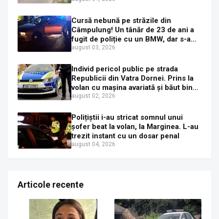
Cursă nebună pe străzile din
Câmpulung! Un tânăr de 23 de ani a
fugit de poliție cu un BMW, dar s-a
oprit într-un gard de pe strada
august 03, 2026
Sirenei
Individ pericol public pe strada
Republicii din Vatra Dornei. Prins la
volan cu mașina avariată și băut bine,
în plină zi
august 02, 2026
Polițiștii i-au stricat somnul unui
șofer beat la volan, la Marginea. L-au
trezit instant cu un dosar penal
august 04, 2026
Articole recente