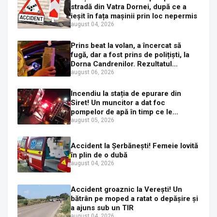
stradă din Vatra Dornei, după ce a
ieșit în fața mașinii prin loc nepermis
august 04, 2026
Prins beat la volan, a încercat să
fugă, dar a fost prins de polițiști, la
Dorna Candrenilor. Rezultatul
etilotestului: 1,59 mg/l alcool pur în
august 06, 2026
aerul expirat
Incendiu la stația de epurare din
Siret! Un muncitor a dat foc
pompelor de apă în timp ce le
alimenta cu combustibil
august 05, 2026
Accident la Șerbănești! Femeie lovită
în plin de o dubă
august 04, 2026
Accident groaznic la Verești! Un
bătrân pe moped a ratat o depășire și
a ajuns sub un TIR
august 04, 2026