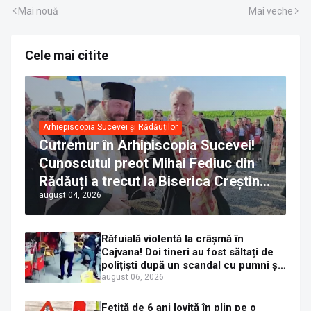
Mai nouă
Mai veche
Cele mai citite
Arhiepiscopia Sucevei și Rădăuților
Cutremur în Arhipiscopia Sucevei!
Cunoscutul preot Mihai Fediuc din
Rădăuți a trecut la Biserica Creștină
august 04, 2026
Ortodoxă Valahă. ÎPS Calinic anunță
că îi pregătește judecata canonică
Răfuială violentă la crâșmă în
Cajvana! Doi tineri au fost săltați de
polițiști după un scandal cu pumni și
mașini distruse
august 06, 2026
Fetiță de 6 ani lovită în plin pe o