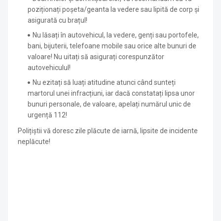
poziționați poșeta/geanta la vedere sau lipită de corp și
asigurată cu brațul!
Nu lăsați în autovehicul, la vedere, genți sau portofele,
bani, bijuterii, telefoane mobile sau orice alte bunuri de
valoare! Nu uitați să asigurați corespunzător
autovehiculul!
Nu ezitați să luați atitudine atunci când sunteți
martorul unei infracțiuni, iar dacă constatați lipsa unor
bunuri personale, de valoare, apelați numărul unic de
urgență 112!
Polițiștii vă doresc zile plăcute de iarnă, lipsite de incidente
neplăcute!