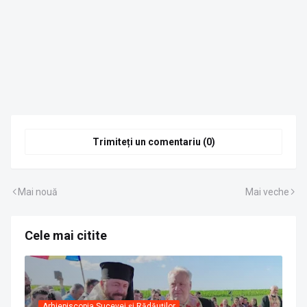
Trimiteți un comentariu (0)
Mai nouă
Mai veche
Cele mai citite
Arhiepiscopia Sucevei și Rădăuților