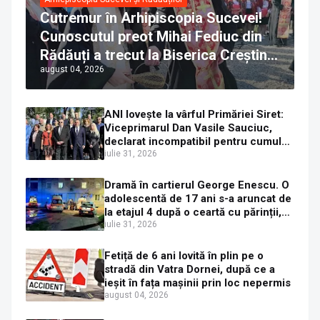
Cutremur în Arhipiscopia Sucevei!
Cunoscutul preot Mihai Fediuc din
Rădăuți a trecut la Biserica Creștină
august 04, 2026
Ortodoxă Valahă. ÎPS Calinic anunță
că îi pregătește judecata canonică
ANI lovește la vârful Primăriei Siret:
Viceprimarul Dan Vasile Sauciuc,
declarat incompatibil pentru cumul
de funcții
iulie 31, 2026
Dramă în cartierul George Enescu. O
adolescentă de 17 ani s-a aruncat de
la etajul 4 după o ceartă cu părinții,
pe fondul consumului de alcool în
iulie 31, 2026
exces la o petrecere
Fetiță de 6 ani lovită în plin pe o
stradă din Vatra Dornei, după ce a
ieșit în fața mașinii prin loc nepermis
august 04, 2026