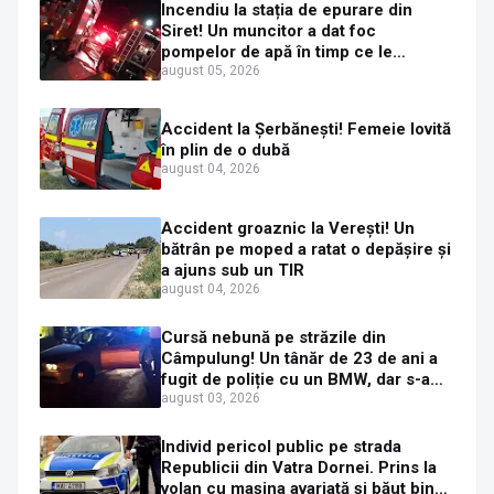
Incendiu la stația de epurare din
Siret! Un muncitor a dat foc
pompelor de apă în timp ce le
alimenta cu combustibil
august 05, 2026
Accident la Șerbănești! Femeie lovită
în plin de o dubă
august 04, 2026
Accident groaznic la Verești! Un
bătrân pe moped a ratat o depășire și
a ajuns sub un TIR
august 04, 2026
Cursă nebună pe străzile din
Câmpulung! Un tânăr de 23 de ani a
fugit de poliție cu un BMW, dar s-a
oprit într-un gard de pe strada
august 03, 2026
Sirenei
Individ pericol public pe strada
Republicii din Vatra Dornei. Prins la
volan cu mașina avariată și băut bine,