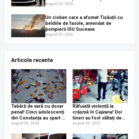
în plină zi
august 02, 2026
Un cioban care a afumat Tișăuții cu
beldiile de fasole, amendat de
pompierii ISU Suceava
august 02, 2026
Articole recente
Tabără de vară cu dosar
Răfuială violentă la
penal! Cinci adolescenți
crâșmă în Cajvana! Doi
din Constanța au spart o
tineri au fost săltați de
benzinărie din Vama și
august 06, 2026
polițiști după un scandal
august 06, 2026
au furat bere și sucuri
cu pumni și mașini
distruse