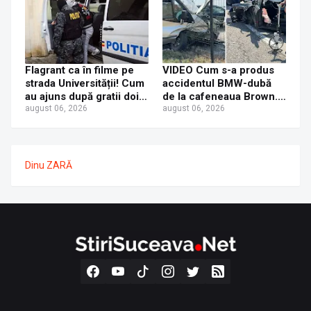
Flagrant ca în filme pe
VIDEO Cum s-a produs
strada Universității! Cum
accidentul BMW-dubă
au ajuns după gratii doi
de la cafeneaua Brown.
tineri care au furat
august 06, 2026
Concluzia polițiștilor
august 06, 2026
console PS5
Dinu ZARĂ