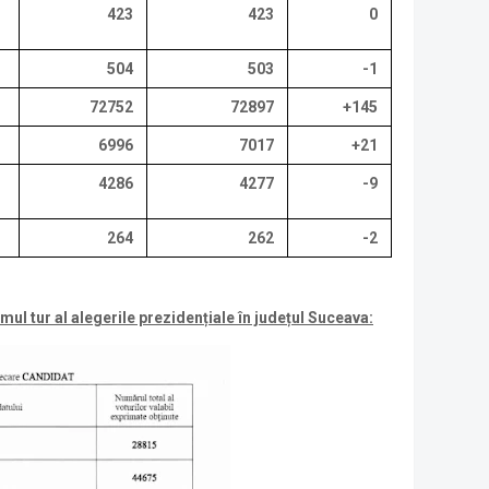
423
423
0
504
503
-1
72752
72897
+145
6996
7017
+21
4286
4277
-9
264
262
-2
rimul tur al alegerile prezidențiale în județul Suceava: