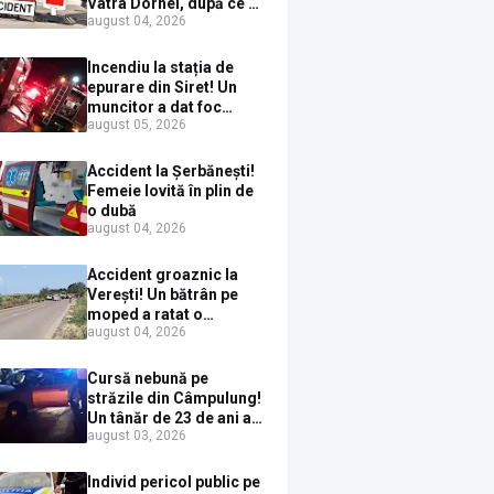
Vatra Dornei, după ce a
august 04, 2026
ieșit în fața mașinii prin
loc nepermis
Incendiu la stația de
epurare din Siret! Un
muncitor a dat foc
august 05, 2026
pompelor de apă în timp
ce le alimenta cu
combustibil
Accident la Șerbănești!
Femeie lovită în plin de
o dubă
august 04, 2026
Accident groaznic la
Verești! Un bătrân pe
moped a ratat o
august 04, 2026
depășire și a ajuns sub
un TIR
Cursă nebună pe
străzile din Câmpulung!
Un tânăr de 23 de ani a
august 03, 2026
fugit de poliție cu un
BMW, dar s-a oprit într-
un gard de pe strada
Individ pericol public pe