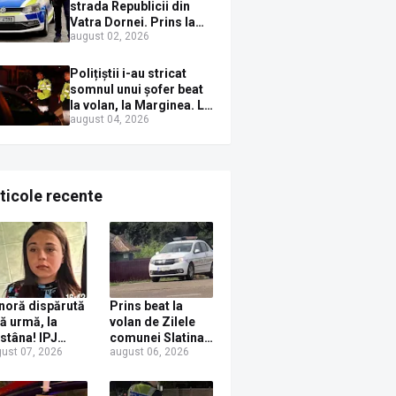
Sirenei
strada Republicii din
Vatra Dornei. Prins la
august 02, 2026
volan cu mașina
avariată și băut bine, în
plină zi
Polițiștii i-au stricat
somnul unui șofer beat
la volan, la Marginea. L-
august 04, 2026
au trezit instant cu un
dosar penal
ticole recente
noră dispărută
Prins beat la
ră urmă, la
volan de Zilele
stâna! IPJ
comunei Slatina!
ust 07, 2026
august 06, 2026
ceava, apel
Un localnic s-a
ntru ajutor din
ales cu dosar
rtea populației
penal după ce a