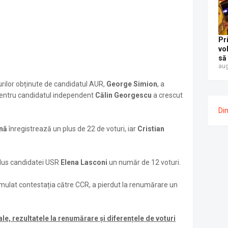
Pr
vo
să
aug
fo
pol
rilor obținute de candidatul AUR,
George Simion
, a
Ca
Re
 pentru candidatul independent
Călin Georgescu
a crescut
eti
Di
mg
ae
ană
înregistrează un plus de 22 de voturi, iar
Cristian
dus candidatei USR
Elena Lasconi
un număr de 12 voturi.
rmulat contestația către CCR, a pierdut la renumărare un
ale, rezultatele la renumărare și diferențele de voturi