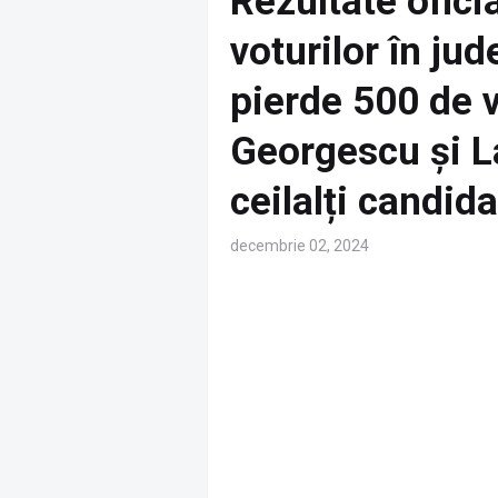
Rezultate ofici
voturilor în ju
pierde 500 de v
Georgescu și La
ceilalți candida
decembrie 02, 2024