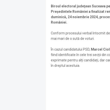
Biroul electoral judeţean Suceava pe
Preşedintele României a finalizat re
duminică, 24 noiembrie 2024, proces 
României.
Conform procesului verbal întocmit de 
mai mari de o sută de voturi.
În cazul candidatului PSD,
Marcel Cio
fiind identificate în cele trei secții di
exprimate pentru alți candidați, dar ca
în dreptul acestuia.