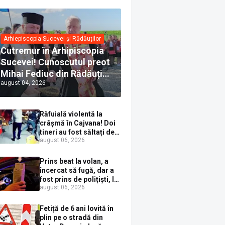
Arhiepiscopia Sucevei și Rădăuților
Cutremur în Arhipiscopia
Sucevei! Cunoscutul preot
Mihai Fediuc din Rădăuți a
august 04, 2026
trecut la Biserica Creștină
Ortodoxă Valahă. ÎPS
Calinic anunță că îi
Răfuială violentă la
pregătește judecata
crâșmă în Cajvana! Doi
canonică
tineri au fost săltați de
august 06, 2026
polițiști după un scandal
cu pumni și mașini
distruse
Prins beat la volan, a
încercat să fugă, dar a
fost prins de polițiști, la
august 06, 2026
Dorna Candrenilor.
Rezultatul etilotestului:
1,59 mg/l alcool pur în
Fetiță de 6 ani lovită în
aerul expirat
plin pe o stradă din