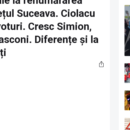
ale la renumărarea
dețul Suceava. Ciolacu
oturi. Cresc Simion,
sconi. Diferențe și la
ți