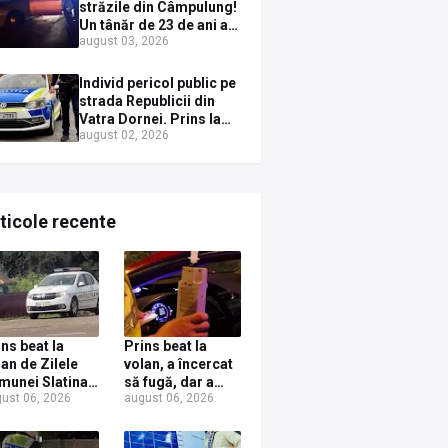
străzile din Câmpulung!
Un tânăr de 23 de ani a
august 03, 2026
fugit de poliție cu un
BMW, dar s-a oprit într-
un gard de pe strada
Individ pericol public pe
Sirenei
strada Republicii din
Vatra Dornei. Prins la
august 02, 2026
volan cu mașina
avariată și băut bine, în
plină zi
ticole recente
ins beat la
Prins beat la
lan de Zilele
volan, a încercat
munei Slatina!
să fugă, dar a
ust 06, 2026
august 06, 2026
 localnic s-a
fost prins de
es cu dosar
polițiști, la Dorna
nal după ce a
Candrenilor.