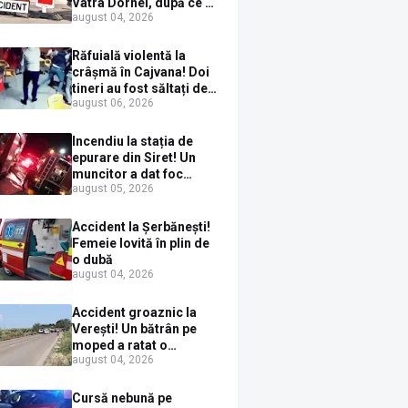
Vatra Dornei, după ce a
august 04, 2026
ieșit în fața mașinii prin
loc nepermis
Răfuială violentă la
crâșmă în Cajvana! Doi
tineri au fost săltați de
august 06, 2026
polițiști după un scandal
cu pumni și mașini
distruse
Incendiu la stația de
epurare din Siret! Un
muncitor a dat foc
august 05, 2026
pompelor de apă în timp
ce le alimenta cu
combustibil
Accident la Șerbănești!
Femeie lovită în plin de
o dubă
august 04, 2026
Accident groaznic la
Verești! Un bătrân pe
moped a ratat o
august 04, 2026
depășire și a ajuns sub
un TIR
Cursă nebună pe