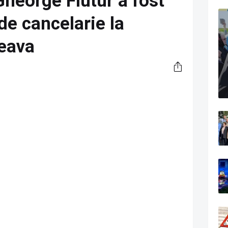
 Gheorge Flutur a fost
de cancelarie la
eava