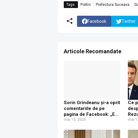
Tags:
Politic
Prefectura Suceava
S
Facebook
Twitter
Articole Recomandate
Sorin Grindeanu și-a oprit
Ce p
comentariile de pe
desp
pagina de Facebook: „Eu
Rezu
vreau să dialoghez cu
mai 13, 2026
unui
mai 1
oameni reali, foarte mulţi
desp
dintre ei sunt boţi, roboţi,
Mai
tiriboţi şi aşa mai