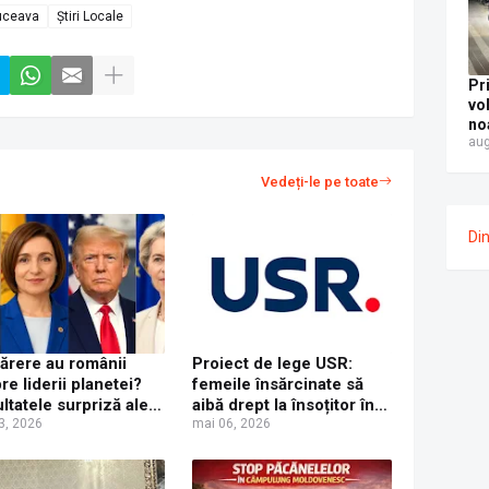
fos
uceava
Știri Locale
vo
Me
nu
Pr
vo
no
aug
di
a 
Vedeți-le pe toate
pe
fos
dr
Di
Șe
ărere au românii
Proiect de lege USR:
re liderii planetei?
femeile însărcinate să
ltatele surpriză ale
aibă drept la însoțitor în
 sondaj de opinie
3, 2026
maternitate pe durata
mai 06, 2026
re Trump, Macron și
nașterii
a Sandu