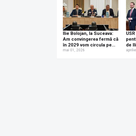
departe”
Ilie Bolojan, la Suceava:
USR 
Am convingerea fermă că
pent
în 2029 vom circula pe
de Il
autostradă de la Paşcani
mai 01, 2026
resp
aprili
până la Siret
part