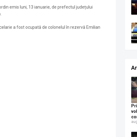
rdin emis luni, 13 ianuarie, de prefectul județului
.
elarie a fost ocupată de colonelul în rezervă Emilian
Ar
Pr
vo
co
aug
Un
al
pe