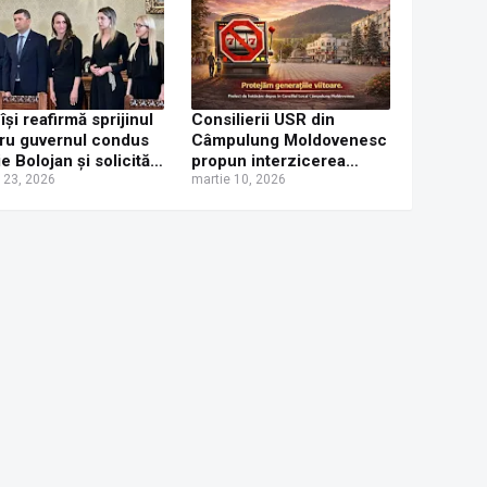
își reafirmă sprijinul
Consilierii USR din
ru guvernul condus
Câmpulung Moldovenesc
ie Bolojan și solicită
propun interzicerea
onsabilitate din
e 23, 2026
completă a păcănelelor în
martie 10, 2026
ea PSD
municipiu