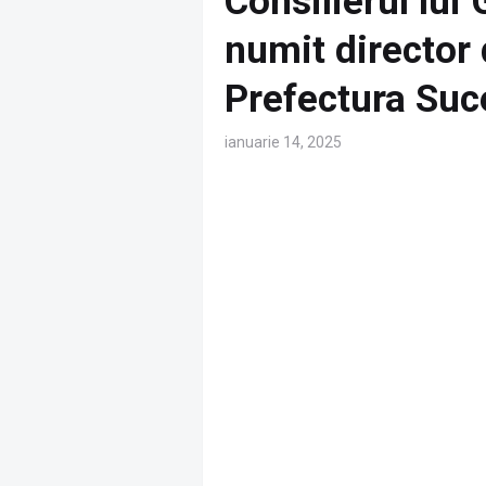
Consilierul lui
numit director 
Prefectura Suc
ianuarie 14, 2025