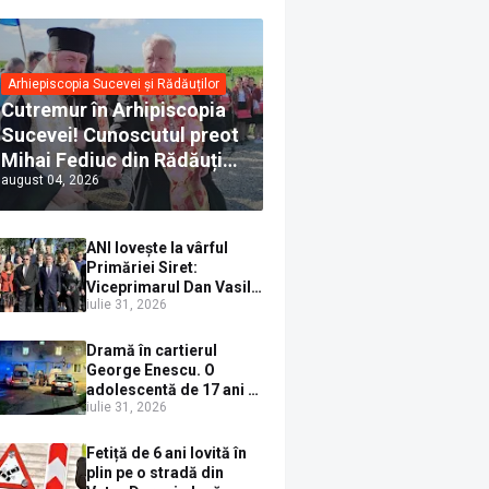
Arhiepiscopia Sucevei și Rădăuților
Cutremur în Arhipiscopia
Sucevei! Cunoscutul preot
Mihai Fediuc din Rădăuți a
august 04, 2026
trecut la Biserica Creștină
Ortodoxă Valahă. ÎPS
Calinic anunță că îi
ANI lovește la vârful
pregătește judecata
Primăriei Siret:
canonică
Viceprimarul Dan Vasile
iulie 31, 2026
Sauciuc, declarat
incompatibil pentru
cumul de funcții
Dramă în cartierul
George Enescu. O
adolescentă de 17 ani s-
iulie 31, 2026
a aruncat de la etajul 4
după o ceartă cu
părinții, pe fondul
Fetiță de 6 ani lovită în
consumului de alcool în
plin pe o stradă din
exces la o petrecere