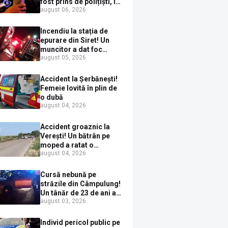
fost prins de polițiști, la
august 06, 2026
Dorna Candrenilor.
Rezultatul etilotestului:
1,59 mg/l alcool pur în
Incendiu la stația de
aerul expirat
epurare din Siret! Un
muncitor a dat foc
august 05, 2026
pompelor de apă în timp
ce le alimenta cu
combustibil
Accident la Șerbănești!
Femeie lovită în plin de
o dubă
august 04, 2026
Accident groaznic la
Verești! Un bătrân pe
moped a ratat o
august 04, 2026
depășire și a ajuns sub
un TIR
Cursă nebună pe
străzile din Câmpulung!
Un tânăr de 23 de ani a
august 03, 2026
fugit de poliție cu un
BMW, dar s-a oprit într-
un gard de pe strada
Individ pericol public pe