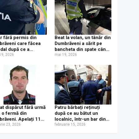
r fără permis din
Beat la volan, un tânăr din
răveni care făcea
Dumbrăveni a sărit pe
dal după ce a
bancheta din spate când
ocat un accident,
 19, 2026
a fost oprit de polițiști,
mai 19, 2026
etat penal de
dar nu a scăpat de
țiștii care treceau din
dosarul penal
mplare prin zonă
at dispărut fără urmă
Patru bărbați reținuți
a o fermă din
după ce au bătut un
răveni. Apelați 112
localnic, într-un bar din
 ați văzut aceasă
arie 23, 2026
Dumbrăveni
februarie 15, 2026
soană