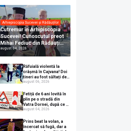
Arhiepiscopia Sucevei și Rădăuților
Cutremur în Arhipiscopia
Sucevei! Cunoscutul preot
Mihai Fediuc din Rădăuți a
august 04, 2026
trecut la Biserica Creștină
Ortodoxă Valahă. ÎPS
Calinic anunță că îi
Răfuială violentă la
pregătește judecata
crâșmă în Cajvana! Doi
canonică
tineri au fost săltați de
august 06, 2026
polițiști după un scandal
cu pumni și mașini
distruse
Fetiță de 6 ani lovită în
plin pe o stradă din
Vatra Dornei, după ce a
august 04, 2026
ieșit în fața mașinii prin
loc nepermis
Prins beat la volan, a
încercat să fugă, dar a