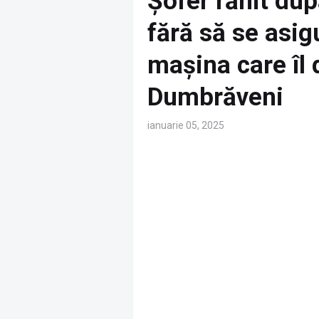
Șofer rănit dup
fără să se asigu
mașina care îl 
Dumbrăveni
ianuarie 05, 2025