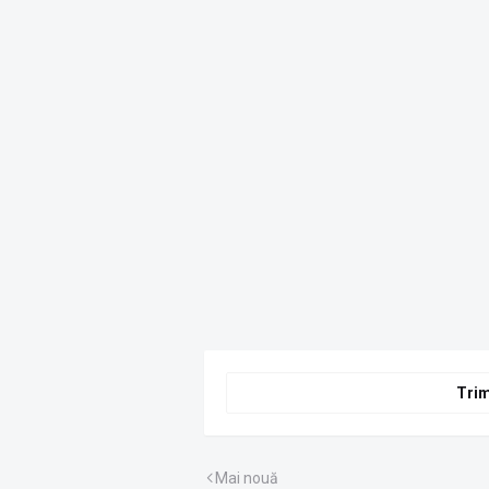
fictiv de reparații drumuri
în valoare de 3,3 mil. lei
Trim
Mai nouă