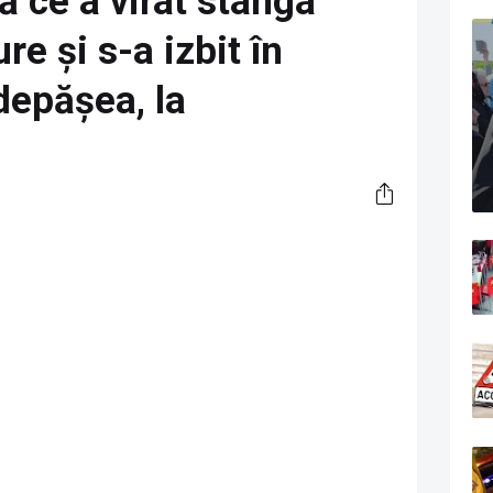
ă ce a virat stânga
re și s-a izbit în
depășea, la