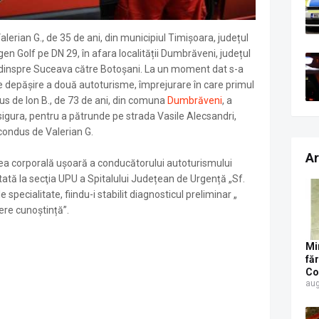
Valerian G., de 35 de ani, din municipiul Timișoara, județul
n Golf pe DN 29, în afara localității Dumbrăveni, județul
 dinspre Suceava către Botoșani. La un moment dat s-a
 depășire a două autoturisme, împrejurare în care primul
s de Ion B., de 73 de ani, din comuna
Dumbrăveni
, a
asigura, pentru a pătrunde pe strada Vasile Alecsandri,
 condus de Valerian G.
Ar
ea corporală ușoară a conducătorului autoturismului
ată la secţia UPU a Spitalului Județean de Urgență „Sf.
e specialitate, fiindu-i stabilit diagnosticul preliminar „
ere cunoștință”.
Mi
fă
Co
aug
Su
pe
pa