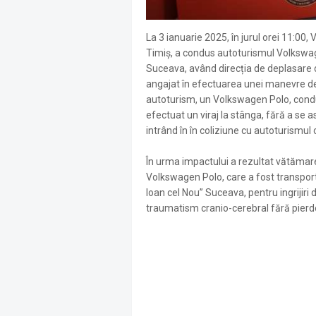
La 3 ianuarie 2025, în jurul orei 11:00, 
Timiș, a condus autoturismul Volkswage
Suceava, având direcția de deplasare
angajat în efectuarea unei manevre de
autoturism, un Volkswagen Polo, condu
efectuat un viraj la stânga, fără a se 
intrând în în coliziune cu autoturismul
În urma impactului a rezultat vătămar
Volkswagen Polo, care a fost transport
Ioan cel Nou” Suceava, pentru ingrijiri d
traumatism cranio-cerebral fără pierd