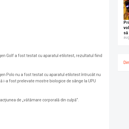
Pr
vo
să
aug
fo
pol
Ca
Re
Golf a fost testat cu aparatul etilotest, rezultatul fiind
eti
Di
mg
ae
 Polo nu a fost testat cu aparatul etilotest întrucât nu
însă i-a fost prelevate mostre biologice de sânge la UPU
fracţiunea de „vătămare corporală din culpă”.