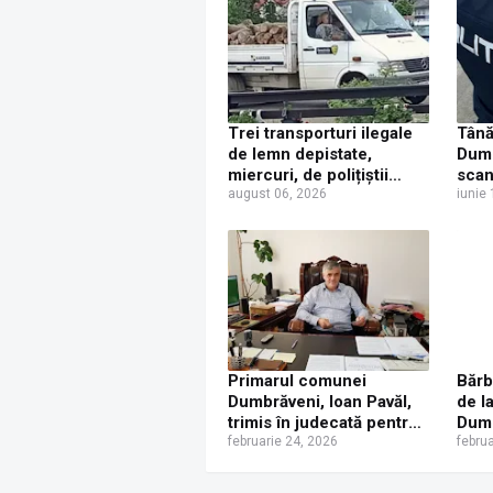
Trei transporturi ilegale
Tână
de lemn depistate,
Dumb
miercuri, de polițiștii
scan
suceveni
august 06, 2026
prov
iunie
anch
poli
întâ
Primarul comunei
Bărb
Dumbrăveni, Ioan Pavăl,
de l
trimis în judecată pentru
Dumb
abuz în serviciu și fals
februarie 24, 2026
dacă
febru
intelectual, într-un dosar
per
care vizează un contract