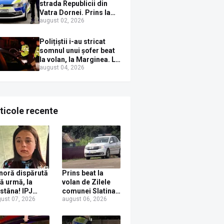
Sirenei
strada Republicii din
Vatra Dornei. Prins la
august 02, 2026
volan cu mașina
avariată și băut bine, în
plină zi
Polițiștii i-au stricat
somnul unui șofer beat
la volan, la Marginea. L-
august 04, 2026
au trezit instant cu un
dosar penal
ticole recente
noră dispărută
Prins beat la
ră urmă, la
volan de Zilele
stâna! IPJ
comunei Slatina!
ust 07, 2026
august 06, 2026
ceava, apel
Un localnic s-a
ntru ajutor din
ales cu dosar
rtea populației
penal după ce a