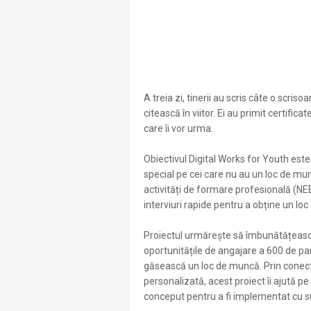
A treia zi, tinerii au scris câte o scris
citească în viitor. Ei au primit certifica
care îi vor urma.
Obiectivul Digital Works for Youth este de
special pe cei care nu au un loc de mu
activități de formare profesională (NE
interviuri rapide pentru a obține un lo
Proiectul urmărește să îmbunătățească
oportunitățile de angajare a 600 de par
găsească un loc de muncă. Prin conectar
personalizată, acest proiect îi ajută pe 
conceput pentru a fi implementat cu su