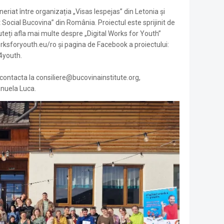
eriat între organizația „Visas Iespejas” din Letonia și
t Social Bucovina” din România. Proiectul este sprijinit de
teți afla mai multe despre „Digital Works for Youth”
orksforyouth.eu/ro și pagina de Facebook a proiectului:
4youth.
 contacta la consiliere@bucovinainstitute.org,
nuela Luca.