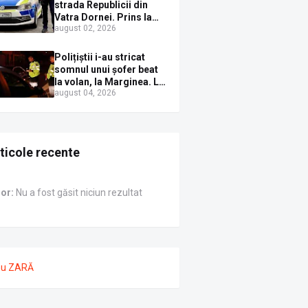
Sirenei
strada Republicii din
Vatra Dornei. Prins la
august 02, 2026
volan cu mașina
avariată și băut bine, în
plină zi
Polițiștii i-au stricat
somnul unui șofer beat
la volan, la Marginea. L-
august 04, 2026
au trezit instant cu un
dosar penal
ticole recente
ror:
Nu a fost găsit niciun rezultat
nu ZARĂ