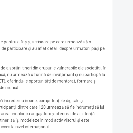
oare pentru ei înșiși, scrisoare pe care urmează să o
te de participare și au aflat detalii despre următorii pași pe
 a sprijini tineri din grupurile vulnerabile ale societății, în
ncă, nu urmează o formă de învățământ și nu participă la
ET), oferindu-le oportunități de mentorat, formare și
c de muncă.
 încrederea în sine, competențele digitale și
ticipanți, dintre care 120 urmează să fie îndrumați să își
ea tinerilor cu angajatorii și oferirea de asistență
tineri să își modeleze în mod activ viitorul și este
cces la nivel internațional