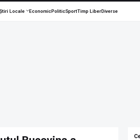
Știri Locale
Economic
Politic
Sport
Timp Liber
Diverse
Ce