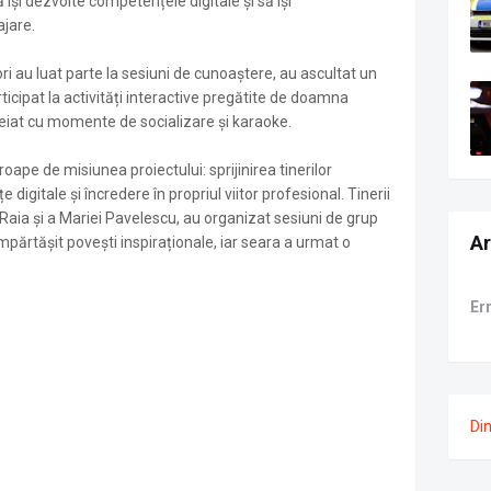
ă își dezvolte competențele digitale și să își
jare.
tori au luat parte la sesiuni de cunoaștere, au ascultat un
ticipat la activități interactive pregătite de doamna
eiat cu momente de socializare și karaoke.
roape de misiunea proiectului: sprijinirea tinerilor
digitale și încredere în propriul viitor profesional. Tinerii
Raia și a Mariei Pavelescu, au organizat sesiuni de grup
Ar
împărtășit povești inspiraționale, iar seara a urmat o
Er
Di