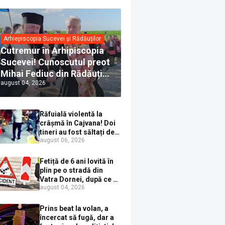
Arhiepiscopia Sucevei și Rădăuților
Cutremur în Arhipiscopia
Sucevei! Cunoscutul preot
Mihai Fediuc din Rădăuți a
august 04, 2026
trecut la Biserica Creștină
Ortodoxă Valahă. ÎPS
Calinic anunță că îi
Răfuială violentă la
pregătește judecata
crâșmă în Cajvana! Doi
canonică
tineri au fost săltați de
august 06, 2026
polițiști după un scandal
cu pumni și mașini
distruse
Fetiță de 6 ani lovită în
plin pe o stradă din
Vatra Dornei, după ce a
august 04, 2026
ieșit în fața mașinii prin
loc nepermis
Prins beat la volan, a
încercat să fugă, dar a