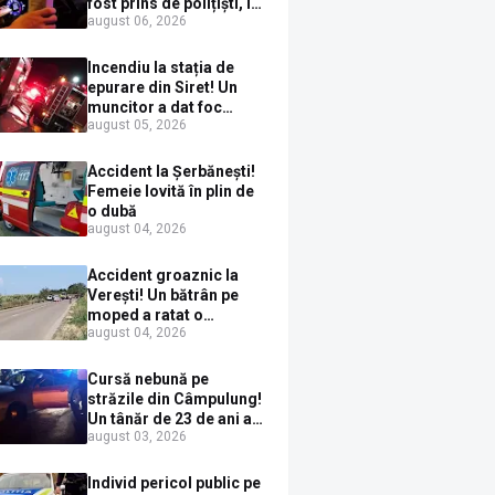
fost prins de polițiști, la
august 06, 2026
Dorna Candrenilor.
Rezultatul etilotestului:
1,59 mg/l alcool pur în
Incendiu la stația de
aerul expirat
epurare din Siret! Un
muncitor a dat foc
august 05, 2026
pompelor de apă în timp
ce le alimenta cu
combustibil
Accident la Șerbănești!
Femeie lovită în plin de
o dubă
august 04, 2026
Accident groaznic la
Verești! Un bătrân pe
moped a ratat o
august 04, 2026
depășire și a ajuns sub
un TIR
Cursă nebună pe
străzile din Câmpulung!
Un tânăr de 23 de ani a
august 03, 2026
fugit de poliție cu un
BMW, dar s-a oprit într-
un gard de pe strada
Individ pericol public pe