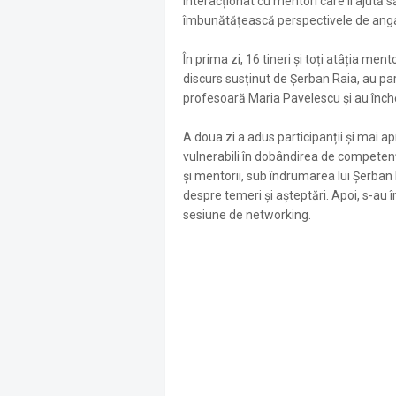
interacționat cu mentori care îi ajută s
îmbunătățească perspectivele de anga
În prima zi, 16 tineri și toți atâția men
discurs susținut de Șerban Raia, au par
profesoară Maria Pavelescu și au înch
A doua zi a adus participanții și mai ap
vulnerabili în dobândirea de competențe 
și mentorii, sub îndrumarea lui Șerban 
despre temeri și așteptări. Apoi, s-au 
sesiune de networking.