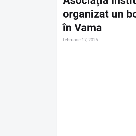
Asociația Insti
organizat un b
în Vama
februarie 17, 2025