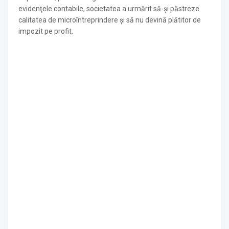
evidenţele contabile, societatea a urmărit să-şi păstreze
calitatea de microîntreprindere şi să nu devină plătitor de
impozit pe profit.