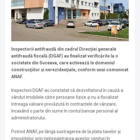
Inspectorii antifraudă din cadrul Direcţiei generale
antifraudă fiscală (DGAF) au finalizat verificările la o
societate din Suceava, care activează în domeniul
construcţiilor şi nerezidenţiale, conform unui comunicat
ANAF.
Inspectorii DGAF au constatat că dezvoltatorul în cauză a
vândut imobilele către persoane fizice şi nu a fiscalizat
întreaga valoare prevăzută în contractele de vânzare,
încasând o parte din sume în contul bancar personal al
administratorului.
Potrivit ANAF, pe lângă sustragerea de la plata taxelor şi
impozitelor, prin neînregistrarea acestor venituri în