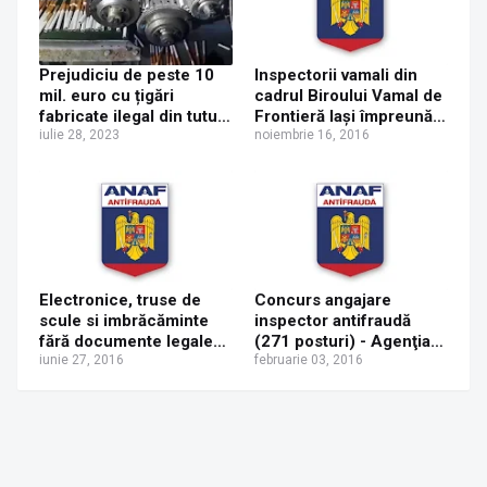
Prejudiciu de peste 10
Inspectorii vamali din
mil. euro cu țigări
cadrul Biroului Vamal de
fabricate ilegal din tutun
Frontieră Iaşi împreună
rusesc, depistat de
iulie 28, 2023
cu inspectorii antifraudă
noiembrie 16, 2016
Direcția Regională
din cadrul D.R.A.F.
Antifraudă Suceava
Suceava au reţinut în
vederea confiscării o
cantitate de 17.442,1 kg
îmbrăcăminte uzată, în
valoare totală de
25.726,05 EUR
Electronice, truse de
Concurs angajare
(115.785,23 lei)
scule si imbrăcăminte
inspector antifraudă
fără documente legale
(271 posturi) - Agenţia
de provenientă
iunie 27, 2016
Naţională de
februarie 03, 2016
identificate de vamă in
Administrare Fiscală
piaţa din Suceava(
pentru care s-au aplicat
amenzi in valoare de
32.000 lei)