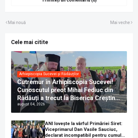
Mai nouă
Mai veche
Cele mai citite
Arhiepiscopia Sucevei și Rădăuților
Cutremur în Arhipiscopia Sucevei!
Cunoscutul preot Mihai Fediuc din
Rădăuți a trecut la Biserica Creștină
august 04, 2026
Ortodoxă Valahă. ÎPS Calinic anunță
că îi pregătește judecata canonică
ANI lovește la vârful Primăriei Siret:
Viceprimarul Dan Vasile Sauciuc,
declarat incompatibil pentru cumul