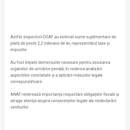
Astfel, inspectorii DGAF au estimat sume suplimentare de
plată de peste 2,2 milioane de lei, reprezentând taxe şi
impozite.
Au fost iniţiate demersurile necesare pentru sesizarea
organelor de urmărire penală, în vederea analizării
aspectelor constatate şi a aplicării măsurilor legale
corespunzătoare.
ANAF reiterează importanţa respectării obligaţiilor fiscale şi
atrage atenţia asupra consecinţelor legale ale nedeclarării
veniturilor.