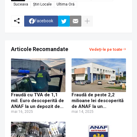
Suceava
Știri Locale
Ultima Oră
Facebook
Articole Recomandate
Vedeți-le pe toate
Fraudă cu TVA de 1,1
Fraudă de peste 2,2
mil. Euro descoperită de
milioane lei descoperită
ANAF la un depozit de
de ANAF la un
materiale de construcții
mai 16, 2025
dezvoltator imobiliar din
mai 14, 2025
din Suceava
Suceava