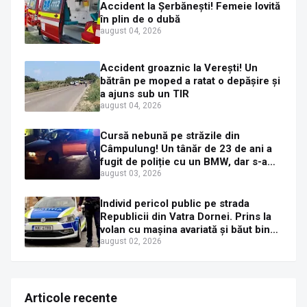
Accident la Șerbănești! Femeie lovită
în plin de o dubă
august 04, 2026
Accident groaznic la Verești! Un
bătrân pe moped a ratat o depășire și
a ajuns sub un TIR
august 04, 2026
Cursă nebună pe străzile din
Câmpulung! Un tânăr de 23 de ani a
fugit de poliție cu un BMW, dar s-a
oprit într-un gard de pe strada
august 03, 2026
Sirenei
Individ pericol public pe strada
Republicii din Vatra Dornei. Prins la
volan cu mașina avariată și băut bine,
în plină zi
august 02, 2026
Articole recente