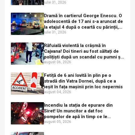
de funcții
iulie 31, 2026
Dramă în cartierul George Enescu. O
adolescentă de 17 ani s-a aruncat de
la etajul 4 după o ceartă cu părinții,
pe fondul consumului de alcool în
iulie 31, 2026
exces la o petrecere
Răfuială violentă la crâșmă în
Cajvana! Doi tineri au fost săltați de
polițiști după un scandal cu pumni și
mașini distruse
august 06, 2026
Fetiță de 6 ani lovită în plin pe o
stradă din Vatra Dornei, după ce a
ieșit în fața mașinii prin loc nepermis
august 04, 2026
Incendiu la stația de epurare din
Siret! Un muncitor a dat foc
pompelor de apă în timp ce le
alimenta cu combustibil
august 05, 2026