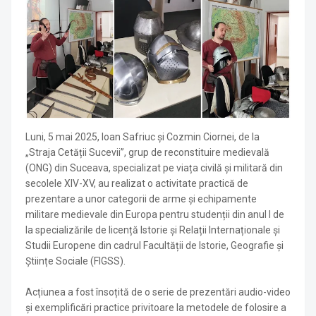
Luni, 5 mai 2025, Ioan Safriuc și Cozmin Ciornei, de la
„Straja Cetății Sucevii”, grup de reconstituire medievală
(ONG) din Suceava, specializat pe viața civilă și militară din
secolele XIV-XV, au realizat o activitate practică de
prezentare a unor categorii de arme și echipamente
militare medievale din Europa pentru studenții din anul I de
la specializările de licență Istorie și Relații Internaționale și
Studii Europene din cadrul Facultății de Istorie, Geografie și
Științe Sociale (FIGSS).
Acțiunea a fost însoțită de o serie de prezentări audio-video
și exemplificări practice privitoare la metodele de folosire a