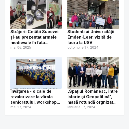
Străjerii Cetății Sucevei
Studenți ai Universității
și-au prezentat armele
Emden-Leer, vizită de
medievale în fața
lucru la USV
studenților de la
mai 06, 2025
octombrie 17, 2024
Facultatea de Istorie
Învățarea - o cale de
„Spațiul Românesc, între
revalorizare la vârsta
Istorie și Geopolitică”,
senioratului, workshop
masă rotundă orgnizată
organizat de
mai 27, 2024
de Facultatea de Istorie
ianuarie 17, 2024
Departamentul de Științe
și Geografie Suceava
Umane și Social-Politice
al Facultății de Istorie și