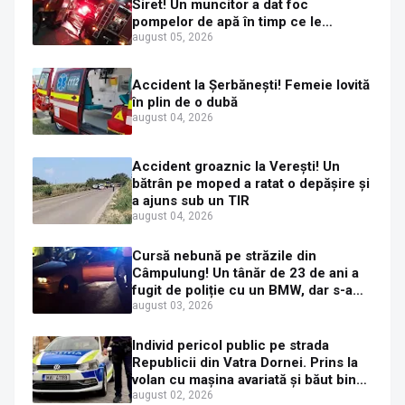
Siret! Un muncitor a dat foc
pompelor de apă în timp ce le
alimenta cu combustibil
august 05, 2026
Accident la Șerbănești! Femeie lovită
în plin de o dubă
august 04, 2026
Accident groaznic la Verești! Un
bătrân pe moped a ratat o depășire și
a ajuns sub un TIR
august 04, 2026
Cursă nebună pe străzile din
Câmpulung! Un tânăr de 23 de ani a
fugit de poliție cu un BMW, dar s-a
oprit într-un gard de pe strada
august 03, 2026
Sirenei
Individ pericol public pe strada
Republicii din Vatra Dornei. Prins la
volan cu mașina avariată și băut bine,
în plină zi
august 02, 2026