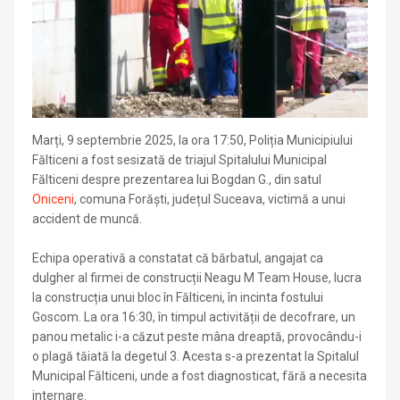
Marți, 9 septembrie 2025, la ora 17:50, Poliția Municipiului
Fălticeni a fost sesizată de triajul Spitalului Municipal
Fălticeni despre prezentarea lui Bogdan G., din satul
Oniceni
, comuna Forăști, județul Suceava, victimă a unui
accident de muncă.
Echipa operativă a constatat că bărbatul, angajat ca
dulgher al firmei de construcții Neagu M Team House, lucra
la construcția unui bloc în Fălticeni, în incinta fostului
Goscom. La ora 16:30, în timpul activității de decofrare, un
panou metalic i-a căzut peste mâna dreaptă, provocându-i
o plagă tăiată la degetul 3. Acesta s-a prezentat la Spitalul
Municipal Fălticeni, unde a fost diagnosticat, fără a necesita
internare.