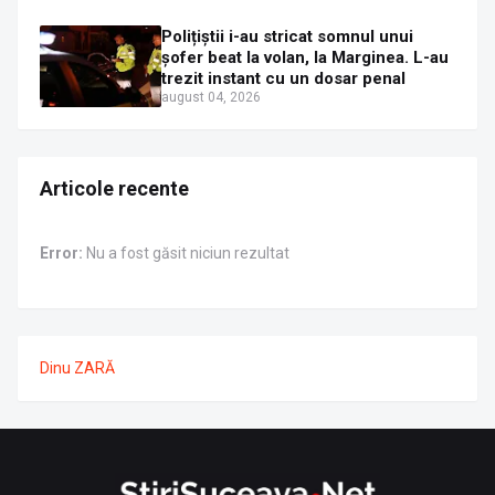
Polițiștii i-au stricat somnul unui
șofer beat la volan, la Marginea. L-au
trezit instant cu un dosar penal
august 04, 2026
Articole recente
Error:
Nu a fost găsit niciun rezultat
Dinu ZARĂ