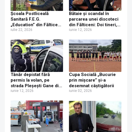
Școala Postliceală
Bătaie și scandal în
Sanitară F.E.G.
parcarea unei discoteci
„Education” din Fălticeni,
din Fălticeni: Doi tineri,
desființată printr-un
iulie 22, 2026
reținuți după ce au bătut
iunie 12, 2026
ordin al ministrului Mihai
două persoane și au
Dimian
distrus o mașină
Tânăr depistat fără
Cupa Socială „Bucurie
permis la volan, pe
prin mișcare” și-a
strada Pleșești Gane din
desemnat câștigătorii
Fălticeni
iunie 12, 2026
iunie 02, 2026