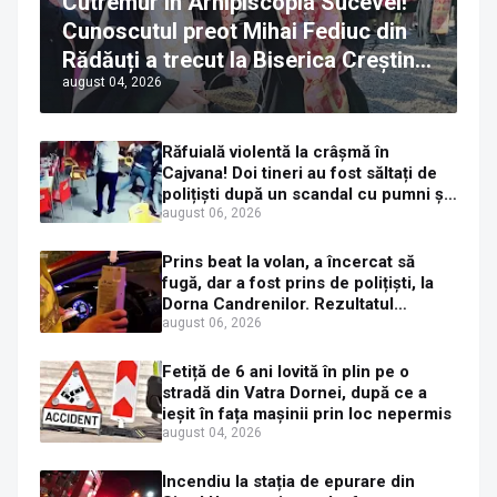
Cutremur în Arhipiscopia Sucevei!
Cunoscutul preot Mihai Fediuc din
Rădăuți a trecut la Biserica Creștină
august 04, 2026
Ortodoxă Valahă. ÎPS Calinic anunță
că îi pregătește judecata canonică
Răfuială violentă la crâșmă în
Cajvana! Doi tineri au fost săltați de
polițiști după un scandal cu pumni și
mașini distruse
august 06, 2026
Prins beat la volan, a încercat să
fugă, dar a fost prins de polițiști, la
Dorna Candrenilor. Rezultatul
etilotestului: 1,59 mg/l alcool pur în
august 06, 2026
aerul expirat
Fetiță de 6 ani lovită în plin pe o
stradă din Vatra Dornei, după ce a
ieșit în fața mașinii prin loc nepermis
august 04, 2026
Incendiu la stația de epurare din