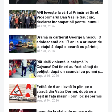
că îi pregătește judecata canonică
ANI lovește la vârful Primăriei Siret:
Viceprimarul Dan Vasile Sauciuc,
declarat incompatibil pentru cumul
de funcții
iulie 31, 2026
Dramă în cartierul George Enescu. O
adolescentă de 17 ani s-a aruncat de
la etajul 4 după o ceartă cu părinții,
pe fondul consumului de alcool în
iulie 31, 2026
exces la o petrecere
Răfuială violentă la crâșmă în
Cajvana! Doi tineri au fost săltați de
polițiști după un scandal cu pumni și
mașini distruse
august 06, 2026
Fetiță de 6 ani lovită în plin pe o
stradă din Vatra Dornei, după ce a
ieșit în fața mașinii prin loc nepermis
august 04, 2026
Incendiu la stația de epurare din