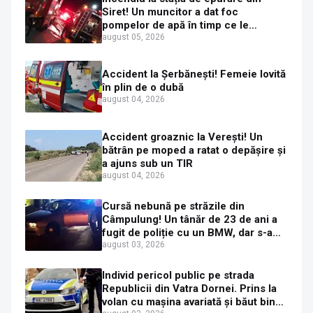
Siret! Un muncitor a dat foc
pompelor de apă în timp ce le
alimenta cu combustibil
august 05, 2026
Accident la Șerbănești! Femeie lovită
în plin de o dubă
august 04, 2026
Accident groaznic la Verești! Un
bătrân pe moped a ratat o depășire și
a ajuns sub un TIR
august 04, 2026
Cursă nebună pe străzile din
Câmpulung! Un tânăr de 23 de ani a
fugit de poliție cu un BMW, dar s-a
oprit într-un gard de pe strada
august 03, 2026
Sirenei
Individ pericol public pe strada
Republicii din Vatra Dornei. Prins la
volan cu mașina avariată și băut bine,