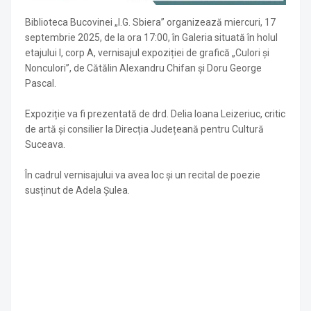
Biblioteca Bucovinei „I.G. Sbiera” organizează miercuri, 17
septembrie 2025, de la ora 17:00, în Galeria situată în holul
etajului I, corp A, vernisajul expoziției de grafică „Culori și
Nonculori”, de Cătălin Alexandru Chifan și Doru George
Pascal.
Expoziție va fi prezentată de drd. Delia Ioana Leizeriuc, critic
de artă și consilier la Direcția Județeană pentru Cultură
Suceava.
În cadrul vernisajului va avea loc și un recital de poezie
susținut de Adela Șulea.