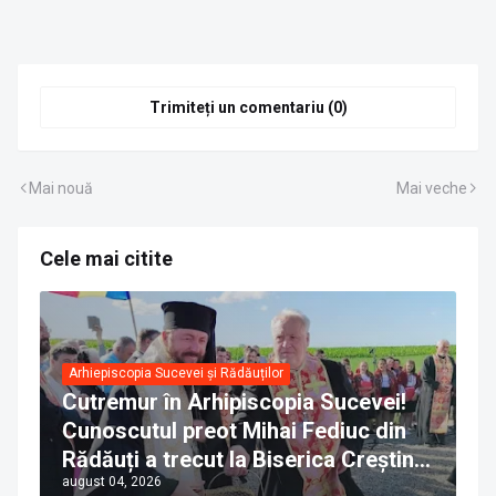
Trimiteți un comentariu (0)
Mai nouă
Mai veche
Cele mai citite
Arhiepiscopia Sucevei și Rădăuților
Cutremur în Arhipiscopia Sucevei!
Cunoscutul preot Mihai Fediuc din
Rădăuți a trecut la Biserica Creștină
august 04, 2026
Ortodoxă Valahă. ÎPS Calinic anunță