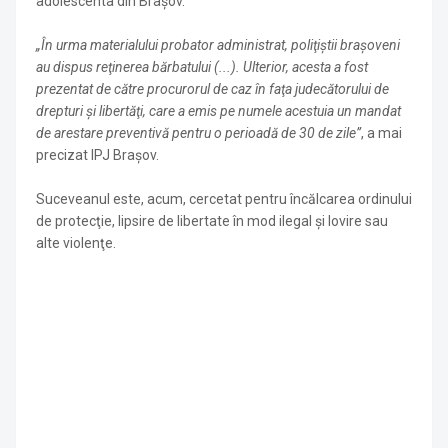
adolescenta din Braşov.
„În urma materialului probator administrat, poliţiştii braşoveni
au dispus reţinerea bărbatului (...). Ulterior, acesta a fost
prezentat de către procurorul de caz în faţa judecătorului de
drepturi şi libertăţi, care a emis pe numele acestuia un mandat
de arestare preventivă pentru o perioadă de 30 de zile”
, a mai
precizat IPJ Braşov.
Suceveanul este, acum, cercetat pentru încălcarea ordinului
de protecţie, lipsire de libertate în mod ilegal şi lovire sau
alte violenţe.