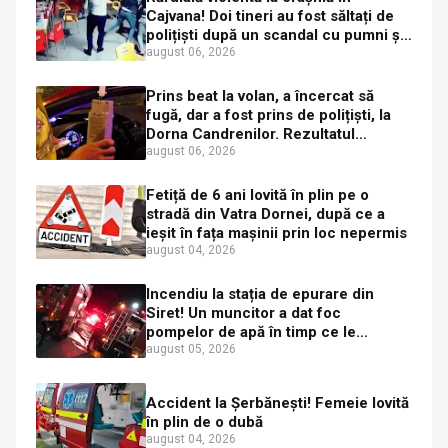
Cajvana! Doi tineri au fost săltați de
polițiști după un scandal cu pumni și
mașini distruse
august 06, 2026
Prins beat la volan, a încercat să
fugă, dar a fost prins de polițiști, la
Dorna Candrenilor. Rezultatul
etilotestului: 1,59 mg/l alcool pur în
august 06, 2026
aerul expirat
Fetiță de 6 ani lovită în plin pe o
stradă din Vatra Dornei, după ce a
ieșit în fața mașinii prin loc nepermis
august 04, 2026
Incendiu la stația de epurare din
Siret! Un muncitor a dat foc
pompelor de apă în timp ce le
alimenta cu combustibil
august 05, 2026
Accident la Șerbănești! Femeie lovită
în plin de o dubă
august 04, 2026