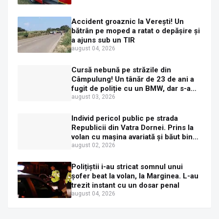
Accident groaznic la Verești! Un
bătrân pe moped a ratat o depășire și
a ajuns sub un TIR
august 04, 2026
Cursă nebună pe străzile din
Câmpulung! Un tânăr de 23 de ani a
fugit de poliție cu un BMW, dar s-a
oprit într-un gard de pe strada
august 03, 2026
Sirenei
Individ pericol public pe strada
Republicii din Vatra Dornei. Prins la
volan cu mașina avariată și băut bine,
în plină zi
august 02, 2026
Polițiștii i-au stricat somnul unui
șofer beat la volan, la Marginea. L-au
trezit instant cu un dosar penal
august 04, 2026