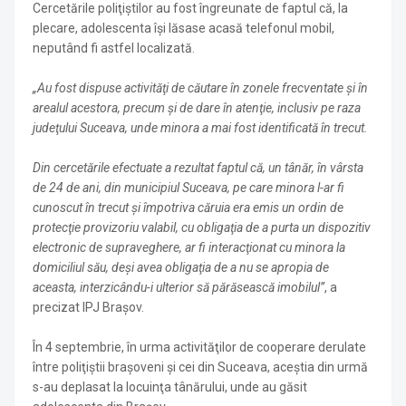
Cercetările poliţiştilor au fost îngreunate de faptul că, la
plecare, adolescenta îşi lăsase acasă telefonul mobil,
neputând fi astfel localizată.
„Au fost dispuse activităţi de căutare în zonele frecventate şi în
arealul acestora, precum şi de dare în atenţie, inclusiv pe raza
judeţului Suceava, unde minora a mai fost identificată în trecut.
Din cercetările efectuate a rezultat faptul că, un tânăr, în vârsta
de 24 de ani, din municipiul Suceava, pe care minora l-ar fi
cunoscut în trecut şi împotriva căruia era emis un ordin de
protecţie provizoriu valabil, cu obligaţia de a purta un dispozitiv
electronic de supraveghere, ar fi interacţionat cu minora la
domiciliul său, deşi avea obligaţia de a nu se apropia de
aceasta, interzicându-i ulterior să părăsească imobilul”
, a
precizat IPJ Braşov.
În 4 septembrie, în urma activităţilor de cooperare derulate
între poliţiştii braşoveni şi cei din Suceava, aceştia din urmă
s-au deplasat la locuinţa tânărului, unde au găsit