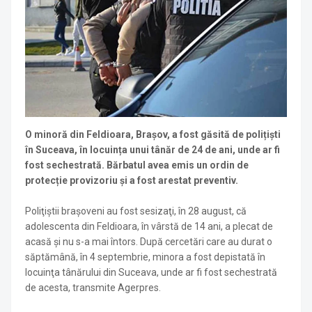
O minoră din Feldioara, Brașov, a fost găsită de polițiști
în Suceava, în locuința unui tânăr de 24 de ani, unde ar fi
fost sechestrată. Bărbatul avea emis un ordin de
protecție provizoriu și a fost arestat preventiv.
Poliţiştii braşoveni au fost sesizaţi, în 28 august, că
adolescenta din Feldioara, în vârstă de 14 ani, a plecat de
acasă şi nu s-a mai întors. După cercetări care au durat o
săptămână, în 4 septembrie, minora a fost depistată în
locuinţa tânărului din Suceava, unde ar fi fost sechestrată
de acesta, transmite Agerpres.