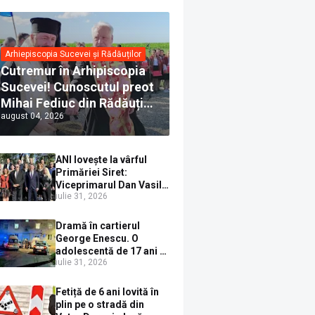
Arhiepiscopia Sucevei și Rădăuților
Cutremur în Arhipiscopia
Sucevei! Cunoscutul preot
Mihai Fediuc din Rădăuți a
august 04, 2026
trecut la Biserica Creștină
Ortodoxă Valahă. ÎPS
Calinic anunță că îi
ANI lovește la vârful
pregătește judecata
Primăriei Siret:
canonică
Viceprimarul Dan Vasile
iulie 31, 2026
Sauciuc, declarat
incompatibil pentru
cumul de funcții
Dramă în cartierul
George Enescu. O
adolescentă de 17 ani s-
iulie 31, 2026
a aruncat de la etajul 4
după o ceartă cu
părinții, pe fondul
Fetiță de 6 ani lovită în
consumului de alcool în
plin pe o stradă din
exces la o petrecere