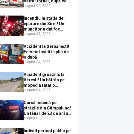
Vatra Dornei, după ce a
august 04, 2026
ieșit în fața mașinii prin
loc nepermis
Incendiu la stația de
epurare din Siret! Un
muncitor a dat foc
august 05, 2026
pompelor de apă în timp
ce le alimenta cu
combustibil
Accident la Șerbănești!
Femeie lovită în plin de
o dubă
august 04, 2026
Accident groaznic la
Verești! Un bătrân pe
moped a ratat o
august 04, 2026
depășire și a ajuns sub
un TIR
Cursă nebună pe
străzile din Câmpulung!
Un tânăr de 23 de ani a
august 03, 2026
fugit de poliție cu un
BMW, dar s-a oprit într-
un gard de pe strada
Individ pericol public pe