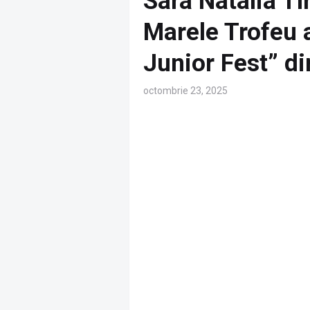
Sara Natalia Tî
Marele Trofeu a
Junior Fest” d
octombrie 23, 2025