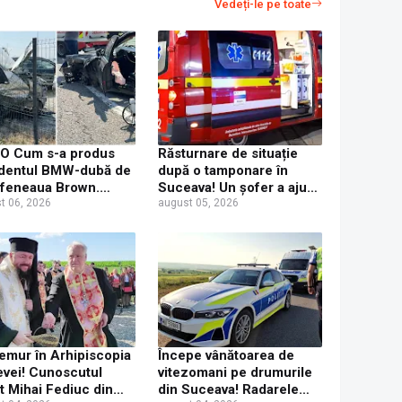
Vedeți-le pe toate
O Cum s-a produs
Răsturnare de situație
dentul BMW-dubă de
după o tamponare în
afeneaua Brown.
Suceava! Un șofer a ajuns
luzia polițiștilor
t 06, 2026
la Urgențe la 24 de ore
august 05, 2026
după ce a fost tamponat
de o tânără neatentă
emur în Arhipiscopia
Începe vânătoarea de
vei! Cunoscutul
vitezomani pe drumurile
t Mihai Fediuc din
din Suceava! Radarele