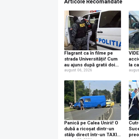
Articole Recomandate
Flagrant ca în filme pe
VIDE
strada Universității! Cum
acci
au ajuns după gratii doi
la c
tineri care au furat
august 06, 2026
Conc
augus
console PS5
Panică pe Calea Unirii! O
Cutr
dubă a ricoșat dintr-un
Suce
stâlp direct într-un TAXI.
preo