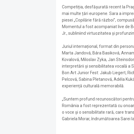
Competiția, desfășurată recent la Praga
mai multe țări europene. Sara a impres
piesei „Copilărie fără război”, compusă
Momentul a fost acompaniat live de Bo
Jr., subliniind virtuozitatea și profunz
Juriul internațional, format din perso
Marta Jandová, Bára Basiková, Annama
Kovalová, Miloslav Zyka, Jan Steinsdor
interpretării și sensibilitatea vocală 
Bon Art Junior Fest: Jakub Liegert, Ri
Pelcová, Sabina Pletanová, Adéla Kukáč
experiență culturală memorabilă.
„Suntem profund recunoscători pentru
România a fost reprezentată cu onoare
o voce și o sensibilitate rară, care tr
Gabriela Morar, îndrumătoarea Sarei l