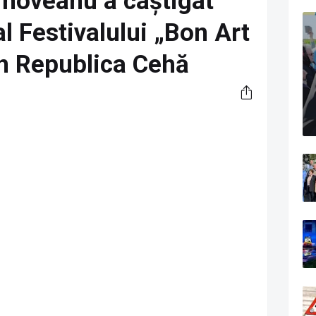
rnoveanu a câștigat
l Festivalului „Bon Art
in Republica Cehă