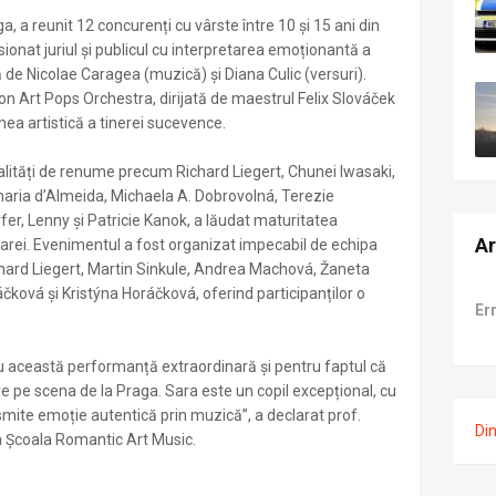
, a reunit 12 concurenți cu vârste între 10 și 15 ani din
ionat juriul și publicul cu interpretarea emoționantă a
 de Nicolae Caragea (muzică) și Diana Culic (versuri).
n Art Pops Orchestra, dirijată de maestrul Felix Slováček
imea artistică a tinerei sucevence.
nalități de renume precum Richard Liegert, Chunei Iwasaki,
ria d’Almeida, Michaela A. Dobrovolná, Terezie
fer, Lenny și Patricie Kanok, a lăudat maturitatea
Ar
a Sarei. Evenimentul a fost organizat impecabil de echipa
chard Liegert, Martin Sinkule, Andrea Machová, Žaneta
ková și Kristýna Horáčková, oferind participanților o
Er
 această performanță extraordinară și pentru faptul că
 pe scena de la Praga. Sara este un copil excepțional, cu
ansmite emoție autentică prin muzică”, a declarat prof.
Di
a Școala Romantic Art Music.