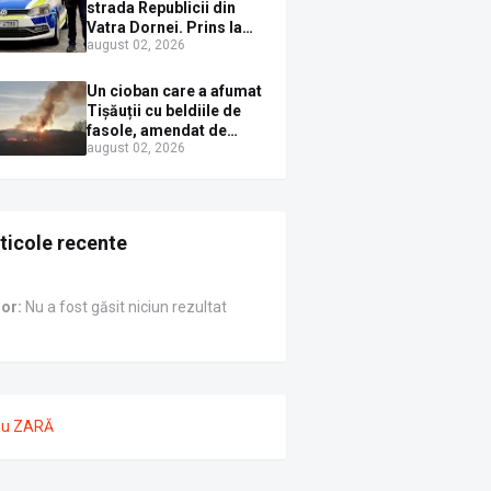
Sirenei
strada Republicii din
Vatra Dornei. Prins la
august 02, 2026
volan cu mașina
avariată și băut bine, în
plină zi
Un cioban care a afumat
Tișăuții cu beldiile de
fasole, amendat de
august 02, 2026
pompierii ISU Suceava
ticole recente
ror:
Nu a fost găsit niciun rezultat
nu ZARĂ