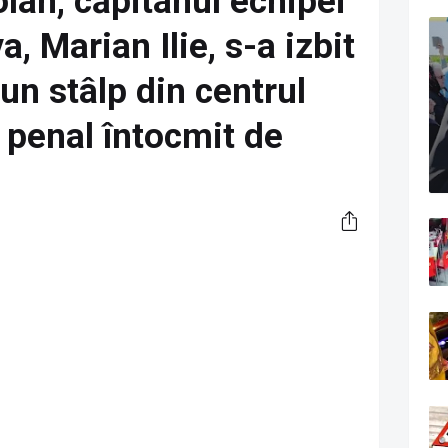
lan, căpitanul echipei
, Marian Ilie, s-a izbit
un stâlp din centrul
 penal întocmit de