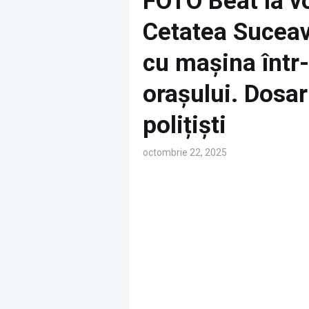
FOTO Beat la vo
Cetatea Suceava
cu mașina într-
orașului. Dosar
polițiști
octombrie 22, 2025