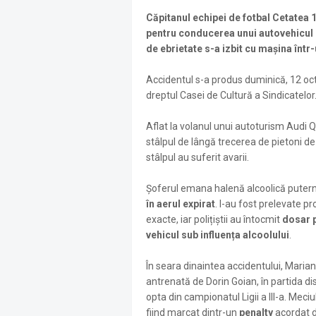
Căpitanul echipei de fotbal Cetatea 1
pentru conducerea unui autovehicul s
de ebrietate s-a izbit cu mașina într
Accidentul s-a produs duminică, 12 octo
dreptul Casei de Cultură a Sindicatelor
Aflat la volanul unui autoturism Audi Q3,
stâlpul de lângă trecerea de pietoni d
stâlpul au suferit avarii.
Șoferul emana halenă alcoolică puternic
în aerul expirat
. I-au fost prelevate p
exacte, iar polițiștii au întocmit
dosar p
vehicul sub influența alcoolului
.
În seara dinaintea accidentului, Marian
antrenată de Dorin Goian, în partida di
opta din campionatul Ligii a III-a. Meci
fiind marcat dintr-un
penalty
acordat 