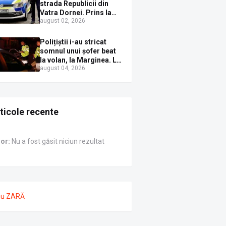
Sirenei
strada Republicii din
Vatra Dornei. Prins la
august 02, 2026
volan cu mașina
avariată și băut bine, în
plină zi
Polițiștii i-au stricat
somnul unui șofer beat
la volan, la Marginea. L-
august 04, 2026
au trezit instant cu un
dosar penal
ticole recente
ror:
Nu a fost găsit niciun rezultat
nu ZARĂ