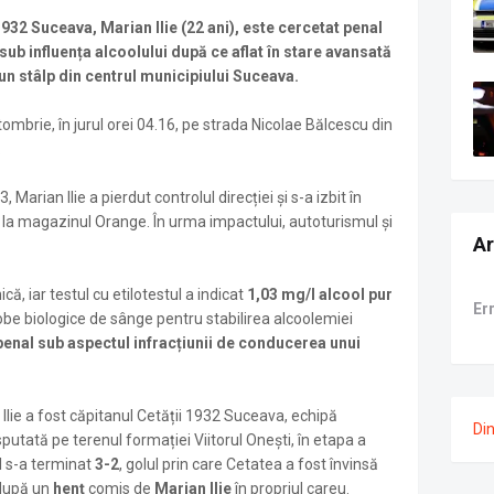
932 Suceava, Marian Ilie (22 ani), este cercetat penal
ub influența alcoolului după ce aflat în stare avansată
-un stâlp din centrul municipiului Suceava.
mbrie, în jurul orei 04.16, pe strada Nicolae Bălcescu din
.
 Marian Ilie a pierdut controlul direcției și s-a izbit în
e la magazinul Orange. În urma impactului, autoturismul și
Ar
ă, iar testul cu etilotestul a indicat
1,03 mg/l alcool pur
Er
robe biologice de sânge pentru stabilirea alcoolemiei
enal sub aspectul infracțiunii de conducerea unui
 Ilie a fost căpitanul Cetății 1932 Suceava, echipă
Di
sputată pe terenul formației Viitorul Onești, în etapa a
ul s-a terminat
3-2
, golul prin care Cetatea a fost învinsă
după un
henț
comis de
Marian Ilie
în propriul careu.