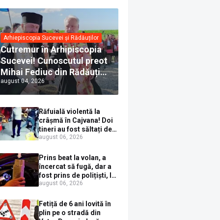
Arhiepiscopia Sucevei și Rădăuților
Cutremur în Arhipiscopia
Sucevei! Cunoscutul preot
Mihai Fediuc din Rădăuți a
august 04, 2026
trecut la Biserica Creștină
Ortodoxă Valahă. ÎPS
Calinic anunță că îi
Răfuială violentă la
pregătește judecata
crâșmă în Cajvana! Doi
canonică
tineri au fost săltați de
august 06, 2026
polițiști după un scandal
cu pumni și mașini
distruse
Prins beat la volan, a
încercat să fugă, dar a
fost prins de polițiști, la
august 06, 2026
Dorna Candrenilor.
Rezultatul etilotestului:
1,59 mg/l alcool pur în
Fetiță de 6 ani lovită în
aerul expirat
plin pe o stradă din