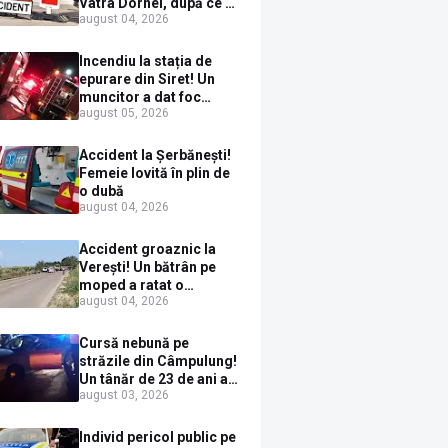
Vatra Dornei, după ce a
august 04, 2026
ieșit în fața mașinii prin
loc nepermis
Incendiu la stația de
epurare din Siret! Un
muncitor a dat foc
august 05, 2026
pompelor de apă în timp
ce le alimenta cu
combustibil
Accident la Șerbănești!
Femeie lovită în plin de
o dubă
august 04, 2026
Accident groaznic la
Verești! Un bătrân pe
moped a ratat o
august 04, 2026
depășire și a ajuns sub
un TIR
Cursă nebună pe
străzile din Câmpulung!
Un tânăr de 23 de ani a
august 03, 2026
fugit de poliție cu un
BMW, dar s-a oprit într-
un gard de pe strada
Individ pericol public pe