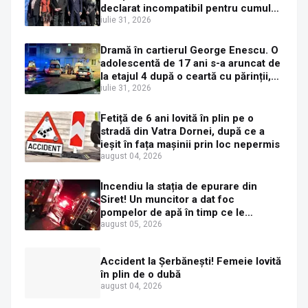
declarat incompatibil pentru cumul
de funcții
iulie 31, 2026
Dramă în cartierul George Enescu. O
adolescentă de 17 ani s-a aruncat de
la etajul 4 după o ceartă cu părinții,
pe fondul consumului de alcool în
iulie 31, 2026
exces la o petrecere
Fetiță de 6 ani lovită în plin pe o
stradă din Vatra Dornei, după ce a
ieșit în fața mașinii prin loc nepermis
august 04, 2026
Incendiu la stația de epurare din
Siret! Un muncitor a dat foc
pompelor de apă în timp ce le
alimenta cu combustibil
august 05, 2026
Accident la Șerbănești! Femeie lovită
în plin de o dubă
august 04, 2026