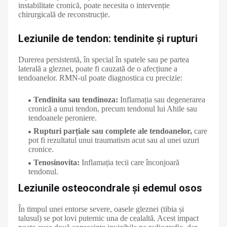
instabilitate cronică, poate necesita o intervenție
chirurgicală de reconstrucție.
Leziunile de tendon: tendinite și rupturi
Durerea persistentă, în special în spatele sau pe partea
laterală a gleznei, poate fi cauzată de o afecțiune a
tendoanelor. RMN-ul poate diagnostica cu precizie:
Tendinita sau tendinoza:
Inflamația sau degenerarea
cronică a unui tendon, precum tendonul lui Ahile sau
tendoanele peroniere.
Rupturi parțiale sau complete ale tendoanelor,
care
pot fi rezultatul unui traumatism acut sau al unei uzuri
cronice.
Tenosinovita:
Inflamația tecii care înconjoară
tendonul.
Leziunile osteocondrale și edemul osos
În timpul unei entorse severe, oasele gleznei (tibia și
talusul) se pot lovi puternic una de cealaltă. Acest impact