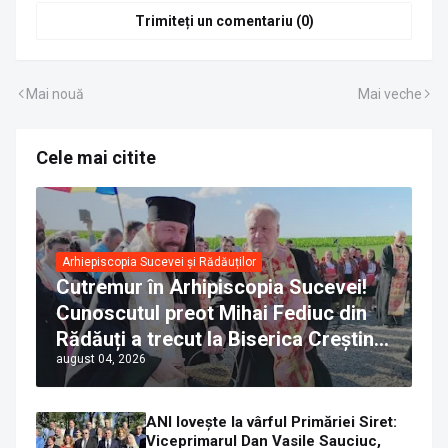
Trimiteți un comentariu (0)
Mai nouă
Mai veche
Cele mai citite
Arhiepiscopia Sucevei și Rădăuților
Cutremur în Arhipiscopia Sucevei!
Cunoscutul preot Mihai Fediuc din
Rădăuți a trecut la Biserica Creștină
august 04, 2026
Ortodoxă Valahă. ÎPS Calinic anunță
că îi pregătește judecata canonică
ANI lovește la vârful Primăriei Siret:
Viceprimarul Dan Vasile Sauciuc,