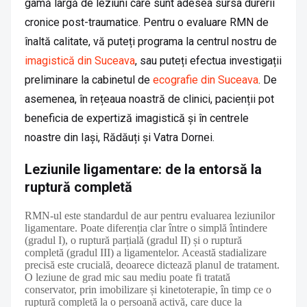
gamă largă de leziuni care sunt adesea sursa durerii
cronice post-traumatice. Pentru o evaluare RMN de
înaltă calitate, vă puteți programa la centrul nostru de
imagistică din Suceava
, sau puteți efectua investigații
preliminare la cabinetul de
ecografie din Suceava
. De
asemenea, în rețeaua noastră de clinici, pacienții pot
beneficia de expertiză imagistică și în centrele
noastre din Iași, Rădăuți și Vatra Dornei.
Leziunile ligamentare: de la entorsă la
ruptură completă
RMN-ul este standardul de aur pentru evaluarea leziunilor
ligamentare. Poate diferenția clar între o simplă întindere
(gradul I), o ruptură parțială (gradul II) și o ruptură
completă (gradul III) a ligamentelor. Această stadializare
precisă este crucială, deoarece dictează planul de tratament.
O leziune de grad mic sau mediu poate fi tratată
conservator, prin imobilizare și kinetoterapie, în timp ce o
ruptură completă la o persoană activă, care duce la