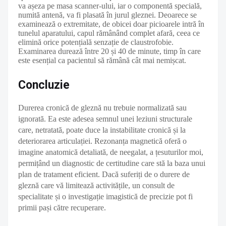
va așeza pe masa scanner-ului, iar o componentă specială,
numită antenă, va fi plasată în jurul gleznei. Deoarece se
examinează o extremitate, de obicei doar picioarele intră în
tunelul aparatului, capul rămânând complet afară, ceea ce
elimină orice potențială senzație de claustrofobie.
Examinarea durează între 20 și 40 de minute, timp în care
este esențial ca pacientul să rămână cât mai nemișcat.
Concluzie
Durerea cronică de gleznă nu trebuie normalizată sau
ignorată. Ea este adesea semnul unei leziuni structurale
care, netratată, poate duce la instabilitate cronică și la
deteriorarea articulației. Rezonanța magnetică oferă o
imagine anatomică detaliată, de neegalat, a țesuturilor moi,
permițând un diagnostic de certitudine care stă la baza unui
plan de tratament eficient. Dacă suferiți de o durere de
gleznă care vă limitează activitățile, un consult de
specialitate și o investigație imagistică de precizie pot fi
primii pași către recuperare.