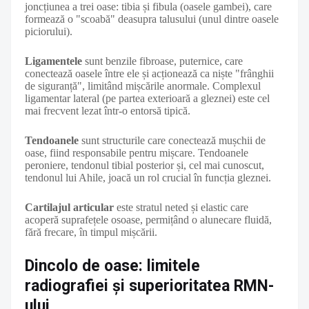
joncțiunea a trei oase: tibia și fibula (oasele gambei), care
formează o "scoabă" deasupra talusului (unul dintre oasele
piciorului).
Ligamentele
sunt benzile fibroase, puternice, care
conectează oasele între ele și acționează ca niște "frânghii
de siguranță", limitând mișcările anormale. Complexul
ligamentar lateral (pe partea exterioară a gleznei) este cel
mai frecvent lezat într-o entorsă tipică.
Tendoanele
sunt structurile care conectează mușchii de
oase, fiind responsabile pentru mișcare. Tendoanele
peroniere, tendonul tibial posterior și, cel mai cunoscut,
tendonul lui Ahile, joacă un rol crucial în funcția gleznei.
Cartilajul articular
este stratul neted și elastic care
acoperă suprafețele osoase, permițând o alunecare fluidă,
fără frecare, în timpul mișcării.
Dincolo de oase: limitele
radiografiei și superioritatea RMN-
ului