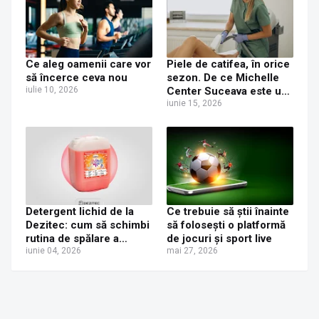
Ce aleg oamenii care vor
Piele de catifea, în orice
să încerce ceva nou
sezon. De ce Michelle
iulie 10, 2026
Center Suceava este un
as la epilarea definitivă?
iunie 15, 2026
Detergent lichid de la
Ce trebuie să știi înainte
Dezitec: cum să schimbi
să folosești o platformă
rutina de spălare a
de jocuri și sport live
rufelor în toată România?
iunie 04, 2026
mai 27, 2026