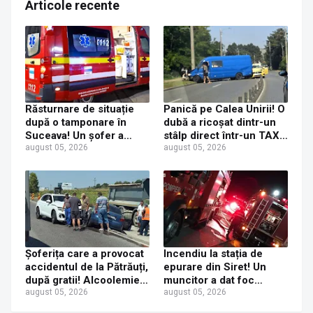
Articole recente
Răsturnare de situație
Panică pe Calea Unirii! O
după o tamponare în
dubă a ricoșat dintr-un
Suceava! Un șofer a
stâlp direct într-un TAXI.
ajuns la Urgențe la 24 de
august 05, 2026
O mamă și fetița ei de 6
august 05, 2026
ore după ce a fost
ani au ajuns la spital
tamponat de o tânără
neatentă
Șoferița care a provocat
Incendiu la stația de
accidentul de la Pătrăuți,
epurare din Siret! Un
după gratii! Alcoolemie
muncitor a dat foc
record de 3,12 g/l
august 05, 2026
pompelor de apă în timp
august 05, 2026
confirmată de analize
ce le alimenta cu