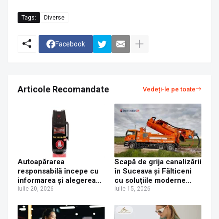
Tags:
Diverse
Facebook
Articole Recomandate
Vedeți-le pe toate
Autoapărarea
Scapă de grija canalizării
responsabilă începe cu
în Suceava și Fălticeni
informarea și alegerea
cu soluțiile moderne
produselor potrivite
iulie 20, 2026
oferite de echipa
iulie 15, 2026
Desfundari24.ro