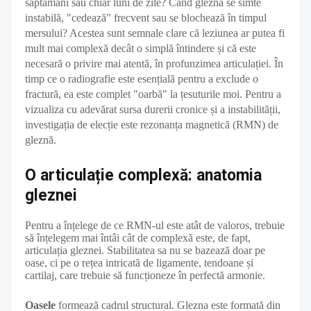
săptămâni sau chiar luni de zile? Când glezna se simte
instabilă, "cedează" frecvent sau se blochează în timpul
mersului? Acestea sunt semnale clare că leziunea ar putea fi
mult mai complexă decât o simplă întindere și că este
necesară o privire mai atentă, în profunzimea articulației. În
timp ce o radiografie este esențială pentru a exclude o
fractură, ea este complet "oarbă" la țesuturile moi. Pentru a
vizualiza cu adevărat sursa durerii cronice și a instabilității,
investigația de elecție este rezonanța magnetică (RMN) de
gleznă.
O articulație complexă: anatomia
gleznei
Pentru a înțelege de ce RMN-ul este atât de valoros, trebuie
să înțelegem mai întâi cât de complexă este, de fapt,
articulația gleznei. Stabilitatea sa nu se bazează doar pe
oase, ci pe o rețea intricată de ligamente, tendoane și
cartilaj, care trebuie să funcționeze în perfectă armonie.
Oasele
formează cadrul structural. Glezna este formată din