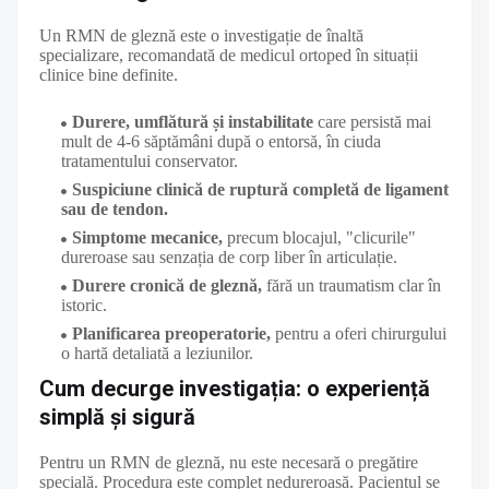
Un RMN de gleznă este o investigație de înaltă
specializare, recomandată de medicul ortoped în situații
clinice bine definite.
Durere, umflătură și instabilitate
care persistă mai
mult de 4-6 săptămâni după o entorsă, în ciuda
tratamentului conservator.
Suspiciune clinică de ruptură completă de ligament
sau de tendon.
Simptome mecanice,
precum blocajul, "clicurile"
dureroase sau senzația de corp liber în articulație.
Durere cronică de gleznă,
fără un traumatism clar în
istoric.
Planificarea preoperatorie,
pentru a oferi chirurgului
o hartă detaliată a leziunilor.
Cum decurge investigația: o experiență
simplă și sigură
Pentru un RMN de gleznă, nu este necesară o pregătire
specială. Procedura este complet nedureroasă. Pacientul se