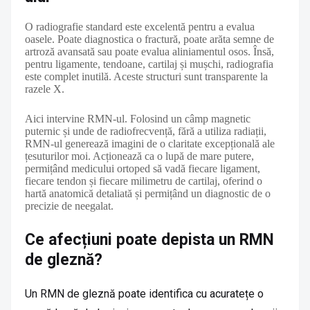
O radiografie standard este excelentă pentru a evalua
oasele. Poate diagnostica o fractură, poate arăta semne de
artroză avansată sau poate evalua aliniamentul osos. Însă,
pentru ligamente, tendoane, cartilaj și mușchi, radiografia
este complet inutilă. Aceste structuri sunt transparente la
razele X.
Aici intervine RMN-ul. Folosind un câmp magnetic
puternic și unde de radiofrecvență, fără a utiliza radiații,
RMN-ul generează imagini de o claritate excepțională ale
țesuturilor moi. Acționează ca o lupă de mare putere,
permițând medicului ortoped să vadă fiecare ligament,
fiecare tendon și fiecare milimetru de cartilaj, oferind o
hartă anatomică detaliată și permițând un diagnostic de o
precizie de neegalat.
Ce afecțiuni poate depista un RMN
de gleznă?
Un RMN de gleznă poate identifica cu acuratețe o