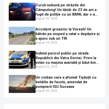
Cursă nebună pe străzile din
Câmpulung! Un tânăr de 23 de ani a
fugit de poliție cu un BMW, dar s-a
oprit într-un gard de pe strada
august 03, 2026
Sirenei
Accident groaznic la Verești! Un
bătrân pe moped a ratat o depășire și
a ajuns sub un TIR
august 04, 2026
Individ pericol public pe strada
Republicii din Vatra Dornei. Prins la
volan cu mașina avariată și băut bine,
în plină zi
august 02, 2026
Un cioban care a afumat Tișăuții cu
beldiile de fasole, amendat de
pompierii ISU Suceava
august 02, 2026