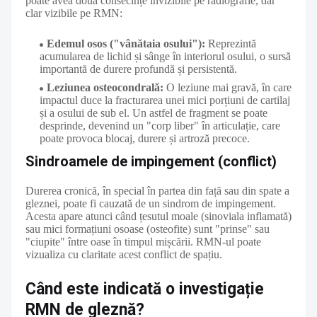
poate avea două consecințe invizibile pe radiografie, dar
clar vizibile pe RMN:
Edemul osos ("vânătaia osului"):
Reprezintă
acumularea de lichid și sânge în interiorul osului, o sursă
importantă de durere profundă și persistentă.
Leziunea osteocondrală:
O leziune mai gravă, în care
impactul duce la fracturarea unei mici porțiuni de cartilaj
și a osului de sub el. Un astfel de fragment se poate
desprinde, devenind un "corp liber" în articulație, care
poate provoca blocaj, durere și artroză precoce.
Sindroamele de impingement (conflict)
Durerea cronică, în special în partea din față sau din spate a
gleznei, poate fi cauzată de un sindrom de impingement.
Acesta apare atunci când țesutul moale (sinoviala inflamată)
sau mici formațiuni osoase (osteofite) sunt "prinse" sau
"ciupite" între oase în timpul mișcării. RMN-ul poate
vizualiza cu claritate acest conflict de spațiu.
Când este indicată o investigație
RMN de gleznă?