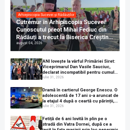
Arhiepiscopia Sucevei și Rădăuților
Cutremur în Arhipiscopia Sucevei!
Cunoscutul preot Mihai Fediuc din
Rădăuți a trecut la Biserica Creștină
august 04, 2026
Ortodoxă Valahă. ÎPS Calinic anunță
că îi pregătește judecata canonică
ANI lovește la vârful Primăriei Siret:
Viceprimarul Dan Vasile Sauciuc,
declarat incompatibil pentru cumul
de funcții
iulie 31, 2026
Dramă în cartierul George Enescu. O
adolescentă de 17 ani s-a aruncat de
la etajul 4 după o ceartă cu părinții,
pe fondul consumului de alcool în
iulie 31, 2026
exces la o petrecere
Fetiță de 6 ani lovită în plin pe o
stradă din Vatra Dornei, după ce a
ieșit în fața mașinii prin loc nepermis