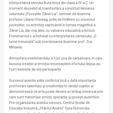
interpretarea elevului Buta Ionuț din clasa a IV-a C. Un
moment deosebit al manifestării a constituit lansarea
volumului „Poveștile Zânei Lia”, semnat de doamna
profesor Liliana Oniceag, prilej de întâlnire cu universul
poveștilor, cu activități captivante în lumea magnifică a
Zânei Lia, dar mai ales, cu valoarea educativă a lecturii.
Evenimentul s-a încheiat cu interpretarea căntecului „O
lume minunată” sub coordonarea doamnei prof. Zus
Mihaela.
Atmosfera evenimentului a fost una de sărbătoare, în care
bucuria creației și emoția recunoașterii efortului depus au
fost resimțite de toți participanții.
Succesul acestei ediții confirmă încă o dată importanța
promovării talentului și creativității în rândul copiilor și
demonstrează că arta poate deveni un limbaj universal prin
care sunt transmise emoții, speranțe și povești autentice.
Prin organizarea acestui concurs, Centrul Școlar de
Educație Incluzivă „Sfântul Andrei” Gura Humorului