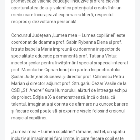
promovează valorile educației incluzive și oferă elevilor
oportunitatea de a-și valorifica potențialul creativ într-un
mediu care încurajează exprimarea liberă, respectul
reciproc și dezvoltarea personală.
Concursul Județean „Lumea mea – Lumea copilăriei” este
coordonat de doamna prof. Sabin Rybanna Elena și prof.
Istrate Isabella Maria împreună cu doamna inspector de
specialitate educație permanentă prof. Tatiana Vîntur,
inpector școlar pentru învățământ special și special integrat
prof. Manolache Ciprian Ionuț din partea Inspectoratului
Școlar Județean Suceava și director prof. Călinescu Petru
Marian și director adjunct prof. Strugariu Cezar Vasile de la
CSEI „Sf. Andrei” Gura Humorului, alături de întreaga echipă
de proiect. Ediția a X-a demonstrează, încă o dată, că
talentul, imaginația și dorința de afirmare nu cunosc bariere
și fiecare copil poate să-și exprime visele folosind creionul
magic al copilăriei.
„Lumea mea – Lumea copilăriei” rămâne, astfel, un spațiu
incluziv al imaginației fără limite, în care fiecare copil este