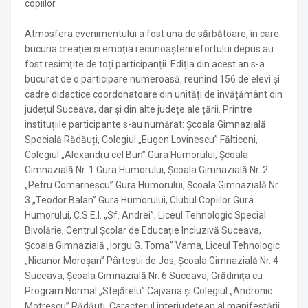
copiilor.
Atmosfera evenimentului a fost una de sărbătoare, în care
bucuria creației și emoția recunoașterii efortului depus au
fost resimțite de toți participanții. Ediția din acest an s-a
bucurat de o participare numeroasă, reunind 156 de elevi și
cadre didactice coordonatoare din unități de învățământ din
județul Suceava, dar și din alte județe ale țării. Printre
instituțiile participante s-au numărat: Școala Gimnazială
Specială Rădăuți, Colegiul „Eugen Lovinescu” Fălticeni,
Colegiul „Alexandru cel Bun” Gura Humorului, Școala
Gimnazială Nr. 1 Gura Humorului, Școala Gimnazială Nr. 2
„Petru Comarnescu” Gura Humorului, Școala Gimnazială Nr.
3 „Teodor Balan” Gura Humorului, Clubul Copiilor Gura
Humorului, C.S.E.I. „Sf. Andrei”, Liceul Tehnologic Special
Bivolărie, Centrul Școlar de Educație Incluzivă Suceava,
Școala Gimnazială „Iorgu G. Toma” Vama, Liceul Tehnologic
„Nicanor Moroșan” Pârteștii de Jos, Școala Gimnazială Nr. 4
Suceava, Școala Gimnazială Nr. 6 Suceava, Grădinița cu
Program Normal „Stejărelu” Cajvana și Colegiul „Andronic
Motrescu” Rădăuți. Caracterul interjudețean al manifestării