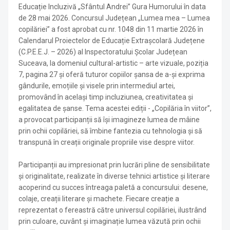
Educație Incluzivă „Sfântul Andrei” Gura Humorului în data
de 28 mai 2026. Concursul Județean „Lumea mea – Lumea
copilăriei” a fost aprobat cu nr. 1048 din 11 martie 2026 în
Calendarul Proiectelor de Educație Extrașcolară Județene
(C.P.E.E.J. – 2026) al Inspectoratului Școlar Județean
Suceava, la domeniul cultural-artistic – arte vizuale, poziția
7, pagina 27 și oferă tuturor copiilor șansa de a-și exprima
gândurile, emoțiile și visele prin intermediul artei,
promovând în același timp incluziunea, creativitatea și
egalitatea de șanse. Tema acestei ediții - „Copilăria în viitor”,
a provocat participanții să își imagineze lumea de mâine
prin ochii copilăriei, să îmbine fantezia cu tehnologia și să
transpună în creații originale propriile vise despre viitor.
Participanții au impresionat prin lucrări pline de sensibilitate
și originalitate, realizate în diverse tehnici artistice și literare
acoperind cu succes întreaga paletă a concursului: desene,
colaje, creații literare și machete. Fiecare creație a
reprezentat o fereastră către universul copilăriei, ilustrând
prin culoare, cuvânt și imaginație lumea văzută prin ochii