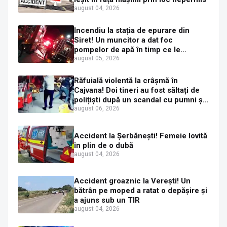
august 04, 2026
Incendiu la stația de epurare din
Siret! Un muncitor a dat foc
pompelor de apă în timp ce le
alimenta cu combustibil
august 05, 2026
Răfuială violentă la crâșmă în
Cajvana! Doi tineri au fost săltați de
polițiști după un scandal cu pumni și
mașini distruse
august 06, 2026
Accident la Șerbănești! Femeie lovită
în plin de o dubă
august 04, 2026
Accident groaznic la Verești! Un
bătrân pe moped a ratat o depășire și
a ajuns sub un TIR
august 04, 2026