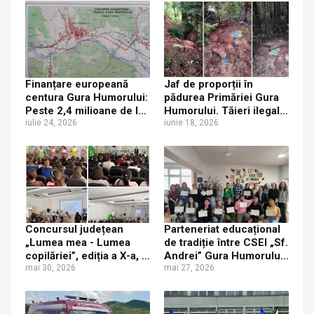
Finanțare europeană
Jaf de proporții în
centura Gura Humorului:
pădurea Primăriei Gura
Peste 2,4 milioane de lei
Humorului. Tăieri ilegale
alocați pentru elaborarea
iulie 24, 2026
masive și cioate
iunie 18, 2026
Studiului de Fezabilitate
îngropate sub pământ
pentru ascunderea
urmelor. Sesizare penală
făcută de Garda
Forestieră
Concursul județean
Parteneriat educațional
„Lumea mea - Lumea
de tradiție între CSEI „Sf.
copilăriei”, ediția a X-a, la
Andrei” Gura Humorului
Centrul Școlar de
mai 30, 2026
și Haute École Lucia de
mai 27, 2026
Educație Incluzivă „Sf.
Brouckère din Belgia
Andrei” Gura Humorului