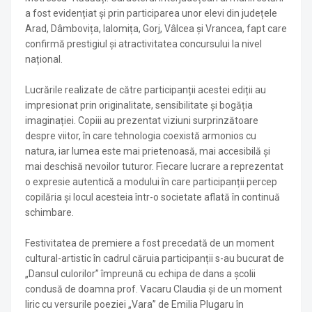
a fost evidențiat și prin participarea unor elevi din județele
Arad, Dâmbovița, Ialomița, Gorj, Vâlcea și Vrancea, fapt care
confirmă prestigiul și atractivitatea concursului la nivel
național.
Lucrările realizate de către participanții acestei ediții au
impresionat prin originalitate, sensibilitate și bogăția
imaginației. Copiii au prezentat viziuni surprinzătoare
despre viitor, în care tehnologia coexistă armonios cu
natura, iar lumea este mai prietenoasă, mai accesibilă și
mai deschisă nevoilor tuturor. Fiecare lucrare a reprezentat
o expresie autentică a modului în care participanții percep
copilăria și locul acesteia într-o societate aflată în continuă
schimbare.
Festivitatea de premiere a fost precedată de un moment
cultural-artistic în cadrul căruia participanții s-au bucurat de
„Dansul culorilor” împreună cu echipa de dans a școlii
condusă de doamna prof. Vacaru Claudia și de un moment
liric cu versurile poeziei „Vara” de Emilia Plugaru în