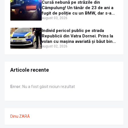
Cursă nebună pe străzile din
Câmpulung! Un tânăr de 23 de ani a
fugit de poliție cu un BMW, dar s-a
oprit într-un gard de pe strada
august 03, 2026
Sirenei
Individ pericol public pe strada
Republicii din Vatra Dornei. Prins la
volan cu mașina avariată și băut bine,
în plină zi
august 02, 2026
Articole recente
Error:
Nu a fost găsit niciun rezultat
Dinu ZARĂ