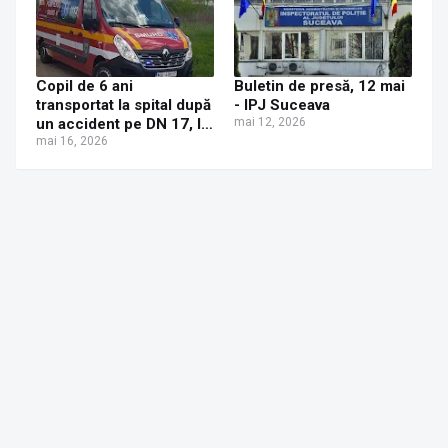
Copil de 6 ani
Buletin de presă, 12 mai
transportat la spital după
- IPJ Suceava
un accident pe DN 17, la
mai 12, 2026
intrare în Gura
mai 16, 2026
Humorului