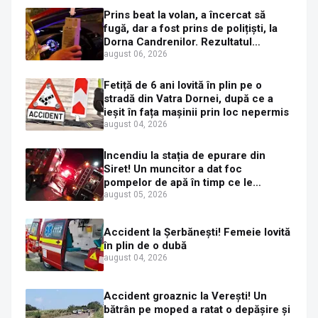
Prins beat la volan, a încercat să
fugă, dar a fost prins de polițiști, la
Dorna Candrenilor. Rezultatul
etilotestului: 1,59 mg/l alcool pur în
august 06, 2026
aerul expirat
Fetiță de 6 ani lovită în plin pe o
stradă din Vatra Dornei, după ce a
ieșit în fața mașinii prin loc nepermis
august 04, 2026
Incendiu la stația de epurare din
Siret! Un muncitor a dat foc
pompelor de apă în timp ce le
alimenta cu combustibil
august 05, 2026
Accident la Șerbănești! Femeie lovită
în plin de o dubă
august 04, 2026
Accident groaznic la Verești! Un
bătrân pe moped a ratat o depășire și