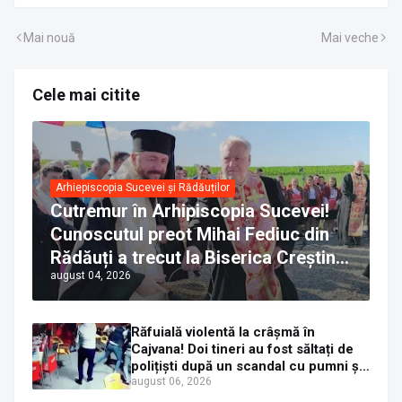
Mai nouă
Mai veche
Cele mai citite
Arhiepiscopia Sucevei și Rădăuților
Cutremur în Arhipiscopia Sucevei!
Cunoscutul preot Mihai Fediuc din
Rădăuți a trecut la Biserica Creștină
august 04, 2026
Ortodoxă Valahă. ÎPS Calinic anunță
că îi pregătește judecata canonică
Răfuială violentă la crâșmă în
Cajvana! Doi tineri au fost săltați de
polițiști după un scandal cu pumni și
mașini distruse
august 06, 2026