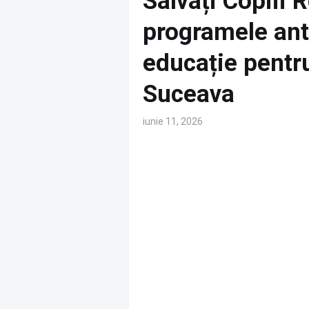
Salvați Copiii
programele anti
educație pentru
Suceava
iunie 11, 2026