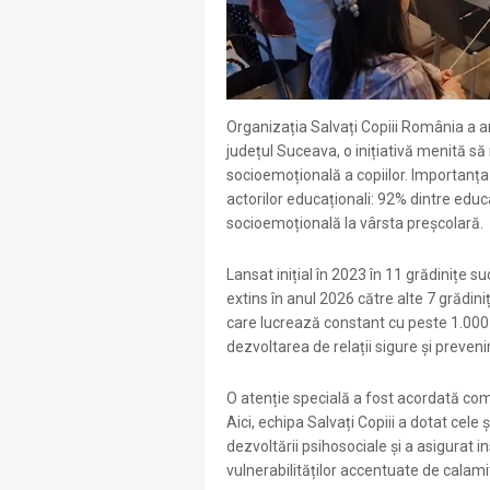
Organizația Salvați Copiii România a 
județul Suceava, o inițiativă menită să
socioemoțională a copiilor
. Importanța
actorilor educaționali: 92% dintre educ
socioemoțională la vârsta preșcolară
.
Lansat inițial în 2023 în 11 grădinițe 
extins în anul 2026 către alte 7 grădini
care lucrează constant cu peste 1.000 
dezvoltarea de relații sigure și preve
O atenție specială a fost acordată comu
Aici, echipa Salvați Copiii a dotat cel
dezvoltării psihosociale și a asigurat ins
vulnerabilităților accentuate de calami