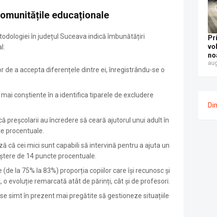
fos
vo
comunitățile educaționale
Me
nu
odologiei în județul Suceava indică îmbunătățiri
Pr
vo
al
:
no
aug
di
r de a accepta diferențele dintre ei, înregistrându-se o
a 
pe
fos
mai conștiente în a identifica tiparele de excludere
dr
Di
Șe
ă preșcolarii au încredere să ceară ajutorul unui adult în
cte procentuale
.
ză că cei mici sunt capabili să intervină pentru a ajuta un
creștere de 14 puncte procentuale
.
(de la 75% la 83%) proporția copiilor care își recunosc și
 o evoluție remarcată atât de părinți, cât și de profesori
.
se simt în prezent mai pregătite să gestioneze situațiile