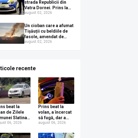
Sirenei
strada Republicii din
Vatra Dornei. Prins la
august 02, 2026
volan cu mașina
avariată și băut bine, în
plină zi
Un cioban care a afumat
Tișăuții cu beldiile de
fasole, amendat de
august 02, 2026
pompierii ISU Suceava
ticole recente
ins beat la
Prins beat la
lan de Zilele
volan, a încercat
munei Slatina!
să fugă, dar a
ust 06, 2026
august 06, 2026
 localnic s-a
fost prins de
es cu dosar
polițiști, la Dorna
nal după ce a
Candrenilor.