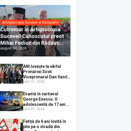
Arhiepiscopia Sucevei și Rădăuților
Cutremur în Arhipiscopia
Sucevei! Cunoscutul preot
Mihai Fediuc din Rădăuți a
august 04, 2026
trecut la Biserica Creștină
Ortodoxă Valahă. ÎPS
Calinic anunță că îi
ANI lovește la vârful
pregătește judecata
Primăriei Siret:
canonică
Viceprimarul Dan Vasile
iulie 31, 2026
Sauciuc, declarat
incompatibil pentru
cumul de funcții
Dramă în cartierul
George Enescu. O
adolescentă de 17 ani s-
iulie 31, 2026
a aruncat de la etajul 4
după o ceartă cu
părinții, pe fondul
Fetiță de 6 ani lovită în
consumului de alcool în
plin pe o stradă din
exces la o petrecere