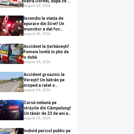
Vatra Dornei, după ce a
august 04, 2026
ieșit în fața mașinii prin
loc nepermis
Incendiu la stația de
epurare din Siret! Un
muncitor a dat foc
august 05, 2026
pompelor de apă în timp
ce le alimenta cu
combustibil
Accident la Șerbănești!
Femeie lovită în plin de
o dubă
august 04, 2026
Accident groaznic la
Verești! Un bătrân pe
moped a ratat o
august 04, 2026
depășire și a ajuns sub
un TIR
Cursă nebună pe
străzile din Câmpulung!
Un tânăr de 23 de ani a
august 03, 2026
fugit de poliție cu un
BMW, dar s-a oprit într-
un gard de pe strada
Individ pericol public pe