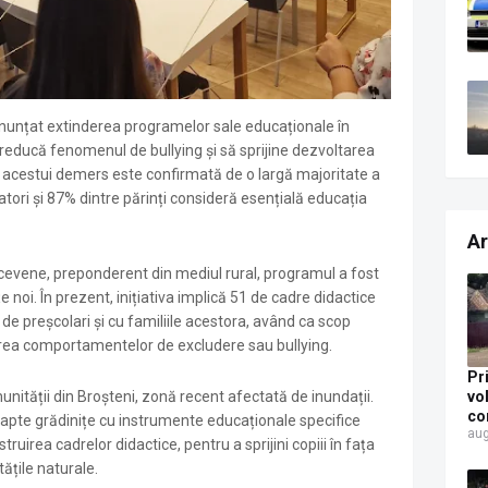
anunțat extinderea programelor sale educaționale în
 reducă fenomenul de bullying și să sprijine dezvoltarea
 acestui demers este confirmată de o largă majoritate a
atori și 87% dintre părinți consideră esențială educația
Ar
sucevene, preponderent din mediul rural, programul a fost
țe noi
. În prezent, inițiativa implică 51 de cadre didactice
de preșcolari și cu familiile acestora, având ca scop
nirea comportamentelor de excludere sau bullying
.
Pr
nității din Broșteni, zonă recent afectată de inundații.
vo
co
e șapte grădinițe cu instrumente educaționale specifice
aug
Un
truirea cadrelor didactice, pentru a sprijini copiii în fața
al
tățile naturale
.
pe