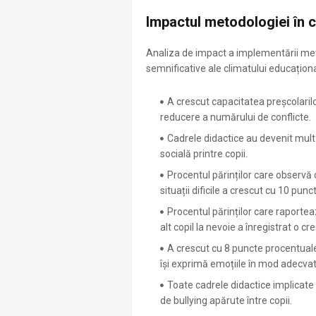
Impactul metodologiei în 
Analiza de impact a implementării met
semnificative ale climatului educațion
A crescut capacitatea preșcolarilo
reducere a numărului de conflicte
.
Cadrele didactice au devenit mult 
socială printre copii
.
Procentul părinților care observă c
situații dificile a crescut cu 10 pun
Procentul părinților care raportea
alt copil la nevoie a înregistrat o 
A crescut cu 8 puncte procentuale 
își exprimă emoțiile în mod adecvat,
Toate cadrele didactice implicate 
de bullying apărute între copii
.