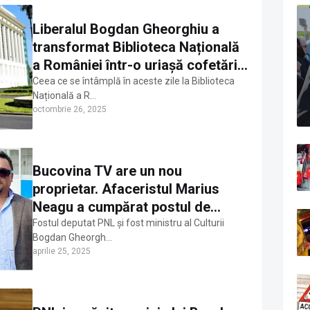
Liberalul Bogdan Gheorghiu a
transformat Biblioteca Națională
a României într-o uriașă cofetărie
de lux
Ceea ce se întâmplă în aceste zile la Biblioteca
Națională a R…
octombrie 26, 2025
Bucovina TV are un nou
proprietar. Afaceristul Marius
Neagu a cumpărat postul de
televiziune de la liberalul Bogdan
Fostul deputat PNL şi fost ministru al Culturii
Bogdan Gheorgh…
Gheorghiu
aprilie 25, 2025