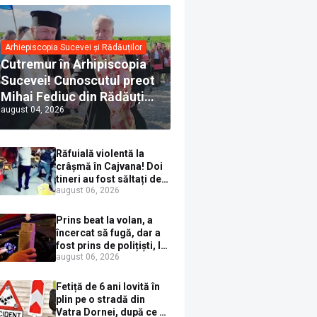
Arhiepiscopia Sucevei și Rădăuților
Cutremur în Arhipiscopia
Sucevei! Cunoscutul preot
Mihai Fediuc din Rădăuți a
august 04, 2026
trecut la Biserica Creștină
Ortodoxă Valahă. ÎPS
Calinic anunță că îi
Răfuială violentă la
pregătește judecata
crâșmă în Cajvana! Doi
canonică
tineri au fost săltați de
august 06, 2026
polițiști după un scandal
cu pumni și mașini
distruse
Prins beat la volan, a
încercat să fugă, dar a
fost prins de polițiști, la
august 06, 2026
Dorna Candrenilor.
Rezultatul etilotestului:
1,59 mg/l alcool pur în
Fetiță de 6 ani lovită în
aerul expirat
plin pe o stradă din
Vatra Dornei, după ce a