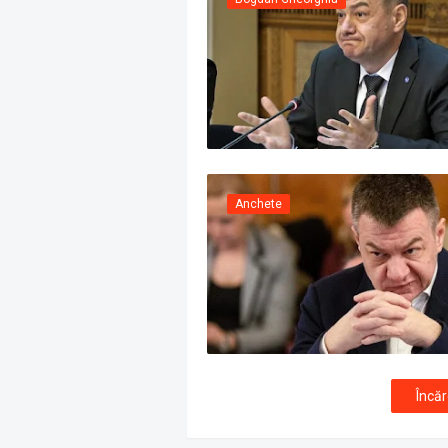
Anchete
Încăr