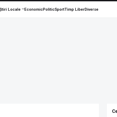
Știri Locale
Economic
Politic
Sport
Timp Liber
Diverse
Ce