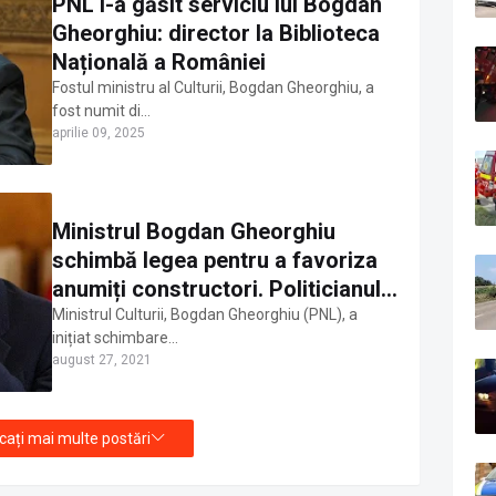
PNL i-a găsit serviciu lui Bogdan
Gheorghiu: director la Biblioteca
Națională a României
Fostul ministru al Culturii, Bogdan Gheorghiu, a
fost numit di…
aprilie 09, 2025
Ministrul Bogdan Gheorghiu
schimbă legea pentru a favoriza
anumiți constructori. Politicianul
are o datorie de 35.000 de euro
Ministrul Culturii, Bogdan Gheorghiu (PNL), a
inițiat schimbare…
către un viitor beneficiar al noilor
august 27, 2021
reguli
cați mai multe postări