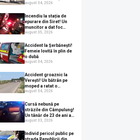
august 04, 2026
ieșit în fața mașinii prin
loc nepermis
Incendiu la stația de
epurare din Siret! Un
muncitor a dat foc
august 05, 2026
pompelor de apă în timp
ce le alimenta cu
combustibil
Accident la Șerbănești!
Femeie lovită în plin de
o dubă
august 04, 2026
Accident groaznic la
Verești! Un bătrân pe
moped a ratat o
august 04, 2026
depășire și a ajuns sub
un TIR
Cursă nebună pe
străzile din Câmpulung!
Un tânăr de 23 de ani a
august 03, 2026
fugit de poliție cu un
BMW, dar s-a oprit într-
un gard de pe strada
Individ pericol public pe
Sirenei
strada Republicii din