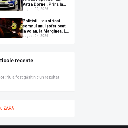
Vatra Dornei. Prins la
august 02, 2026
volan cu mașina
avariată și băut bine, în
plină zi
Polițiștii i-au stricat
somnul unui șofer beat
la volan, la Marginea. L-
august 04, 2026
au trezit instant cu un
dosar penal
ticole recente
ror:
Nu a fost găsit niciun rezultat
nu ZARĂ