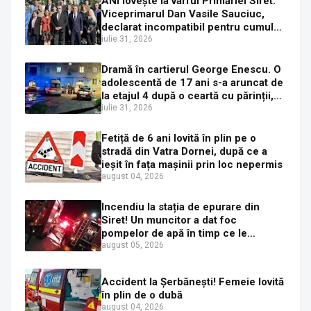
ANI lovește la vârful Primăriei Siret:
Viceprimarul Dan Vasile Sauciuc,
declarat incompatibil pentru cumul
de funcții
iulie 31, 2026
Dramă în cartierul George Enescu. O
adolescentă de 17 ani s-a aruncat de
la etajul 4 după o ceartă cu părinții,
pe fondul consumului de alcool în
iulie 31, 2026
exces la o petrecere
Fetiță de 6 ani lovită în plin pe o
stradă din Vatra Dornei, după ce a
ieșit în fața mașinii prin loc nepermis
august 04, 2026
Incendiu la stația de epurare din
Siret! Un muncitor a dat foc
pompelor de apă în timp ce le
alimenta cu combustibil
august 05, 2026
Accident la Șerbănești! Femeie lovită
în plin de o dubă
august 04, 2026