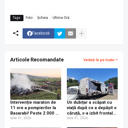
Tags:
Foto
Șcheia
Ultima Oră
Facebook
Articole Recomandate
Vedeți-le pe toate
Intervenție maraton de
Un dubițar a scăpat cu
11 ore a pompierilor la
viață după ce a depășit o
Basarabi! Peste 2.000 de
căruță, s-a izbit frontal
baloți de furaje, mistuiți
iulie 31, 2026
de un TIR ucrainean și a
iulie 31, 2026
de un incendiu
fost trântit într-o altă