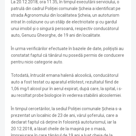
La 20.12.2018, ora 11.35, în timpul executării serviciului, o
patrulă din cadrul Poliției comunale Șcheia a identificat pe
strada Agronomului din localitatea Șcheia, un autoturism
intrat în coliziune cu un stâlp de electricitate și cu gardul
unui imobil și o singură persoană, respectiv conducătorul
auto, Genucu Gheorghe, de 19 ani din localitate.
În urma verificărilor efectuate în bazele de date, polițiștii au
constatat faptul că tânărul nu posedă permis de conducere
pentru nicio categorie auto.
Totodată, întrucât emana halenă alcoolică, conducătorul
auto a fost testat cu aparatul etilotest, rezultatul fiind de
1,06 mg/l alcool pur în aerul expirat, după care, la spital, i s-
au recoltat probe biologice în vederea stabilirii alcoolemiei.
În timpul cercetărilor, la sediul Poliției comunale Șcheia s-a
prezentat un localnic de 23 de ani, vărul șoferului, care a
declarat faptul că deține în folosință autoturismul, iar la
20.12.2018, a lăsat cheile de la mașină pe o masă,
împrejurare în care tânărul de 19 ani a luat cheia de la