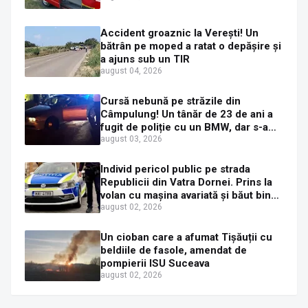
Accident groaznic la Verești! Un
bătrân pe moped a ratat o depășire și
a ajuns sub un TIR
august 04, 2026
Cursă nebună pe străzile din
Câmpulung! Un tânăr de 23 de ani a
fugit de poliție cu un BMW, dar s-a
oprit într-un gard de pe strada
august 03, 2026
Sirenei
Individ pericol public pe strada
Republicii din Vatra Dornei. Prins la
volan cu mașina avariată și băut bine,
în plină zi
august 02, 2026
Un cioban care a afumat Tișăuții cu
beldiile de fasole, amendat de
pompierii ISU Suceava
august 02, 2026