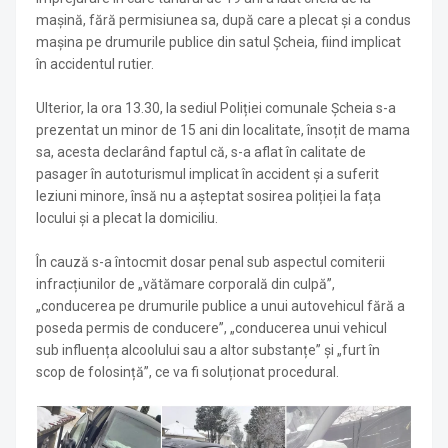
mașină, fără permisiunea sa, după care a plecat și a condus
mașina pe drumurile publice din satul Șcheia, fiind implicat
în accidentul rutier.
Ulterior, la ora 13.30, la sediul Poliției comunale Șcheia s-a
prezentat un minor de 15 ani din localitate, însoțit de mama
sa, acesta declarând faptul că, s-a aflat în calitate de
pasager în autoturismul implicat în accident și a suferit
leziuni minore, însă nu a așteptat sosirea poliției la fața
locului și a plecat la domiciliu.
În cauză s-a întocmit dosar penal sub aspectul comiterii
infracțiunilor de „vătămare corporală din culpă”,
„conducerea pe drumurile publice a unui autovehicul fără a
poseda permis de conducere”, „conducerea unui vehicul
sub influența alcoolului sau a altor substanțe” și „furt în
scop de folosință”, ce va fi soluționat procedural.