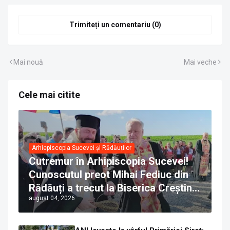
Trimiteți un comentariu (0)
Mai nouă
Mai veche
Cele mai citite
Arhiepiscopia Sucevei și Rădăuților
Cutremur în Arhipiscopia Sucevei!
Cunoscutul preot Mihai Fediuc din
Rădăuți a trecut la Biserica Creștină
august 04, 2026
Ortodoxă Valahă. ÎPS Calinic anunță
că îi pregătește judecata canonică