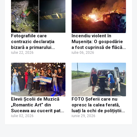
devastator
mașină parcată pe
marginea drumului, la
Roșiori
Fotografiile care
Incendiu violent în
contrazic declarația
Mușenița: O gospodărie
bizară a primarului
a fost cuprinsă de flăcări
privind o „mână
iulie 22, 2026
în miez de noapte
iulie 06, 2026
criminală” în cazul
tânărului decedat după
ce a căzut de pe puntea
dintre Vicovu de Jos și
Bilca
Elevii Școlii de Muzică
FOTO Șoferii care nu
„Romantic Art” din
opresc la calea ferată,
Suceava au cucerit patru
luați la ochi de polițiștii
festivaluri internaționale
iulie 02, 2026
suceveni. Aproape 200
iunie 29, 2026
de amenzi aplicate și
patru permise reținute