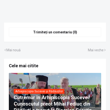
Trimiteți un comentariu (0)
Mai nouă
Mai veche
Cele mai citite
Arhiepiscopia Sucevei și Rădăuților
Cutremur în Arhipiscopia Sucevei!
Cunoscutul preot Mihai Fediuc din