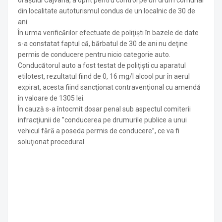
oraşului Cajvana, a oprit pentru control pe un drum comunal
din localitate autoturismul condus de un localnic de 30 de
ani.
În urma verificărilor efectuate de poliţişti în bazele de date
s-a constatat faptul că, bărbatul de 30 de ani nu deţine
permis de conducere pentru nicio categorie auto.
Conducătorul auto a fost testat de poliţişti cu aparatul
etilotest, rezultatul fiind de 0, 16 mg/l alcool pur în aerul
expirat, acesta fiind sancţionat contravenţional cu amendă
în valoare de 1305 lei.
În cauză s-a întocmit dosar penal sub aspectul comiterii
infracţiunii de ”conducerea pe drumurile publice a unui
vehicul fără a poseda permis de conducere”, ce va fi
soluţionat procedural.