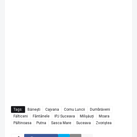
Tags:
Bănești
Cajvana
Cornu Luncii
Dumbrăveni
Fălticeni
Fântânele
IPJ Suceava
Milișăuți
Moara
Păltinoasa
Putna
Sasca Mare
Suceava
Zvoriștea