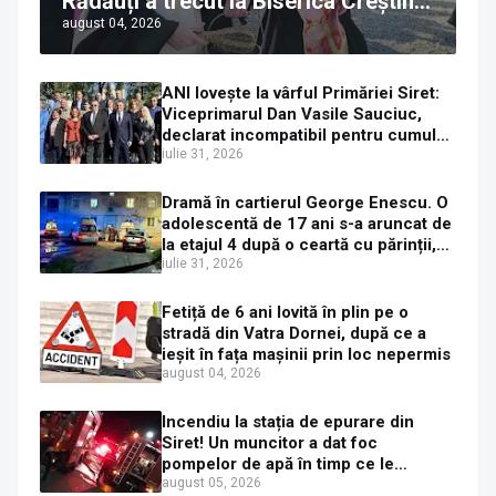
Rădăuți a trecut la Biserica Creștină
august 04, 2026
Ortodoxă Valahă. ÎPS Calinic anunță
că îi pregătește judecata canonică
ANI lovește la vârful Primăriei Siret:
Viceprimarul Dan Vasile Sauciuc,
declarat incompatibil pentru cumul
de funcții
iulie 31, 2026
Dramă în cartierul George Enescu. O
adolescentă de 17 ani s-a aruncat de
la etajul 4 după o ceartă cu părinții,
pe fondul consumului de alcool în
iulie 31, 2026
exces la o petrecere
Fetiță de 6 ani lovită în plin pe o
stradă din Vatra Dornei, după ce a
ieșit în fața mașinii prin loc nepermis
august 04, 2026
Incendiu la stația de epurare din
Siret! Un muncitor a dat foc
pompelor de apă în timp ce le
alimenta cu combustibil
august 05, 2026