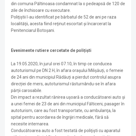
din comuna Păltinoasa condamnat la o pedeapsă de 120 de
zile de închisoare cu executare.
Poliţiştii l-au identificat pe bărbatul de 52 de ani pe raza
localităţii, acesta fiind reţinut escortat şi încarcerat la
Penitenciarul Botoşani.
Evenimente rutiere cercetate de polițiști
La 19.05.2020, în jurul orei 07.10, în timp ce conducea
autoturismul pe DN 2 H, în afara oraşului Milișăuți, o femeie
de 24 ani din municipiul Rădăuți a pierdut controlul asupra
direcției de mers, autoturismul răsturnându-se în afara
părții carosabile.
Din impact a rezultat rănirea uşoară a conducătoarei auto şi
a unei femei de 23 de ani din municipiul Fălticeni, pasager în
autoturism, care au fost transportate, cu ambulanţa, la
spital pentru acordarea de îngrijiri medicale, fără să
necesite internarea.
Conducătoarea auto a fost testată de poliţişti cu aparatul