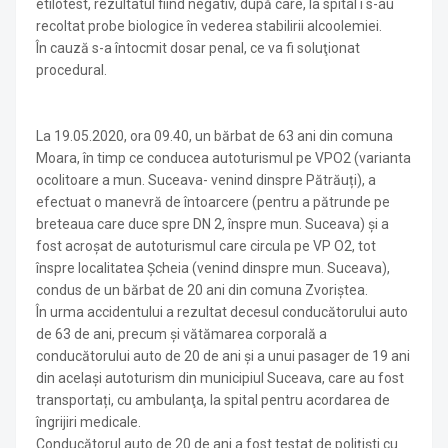
etilotest, rezultatul fiind negativ, după care, la spital i s-au
recoltat probe biologice în vederea stabilirii alcoolemiei.
În cauză s-a întocmit dosar penal, ce va fi soluţionat
procedural.
La 19.05.2020, ora 09.40, un bărbat de 63 ani din comuna
Moara, în timp ce conducea autoturismul pe VPO2 (varianta
ocolitoare a mun. Suceava- venind dinspre Pătrăuți), a
efectuat o manevră de întoarcere (pentru a pătrunde pe
breteaua care duce spre DN 2, înspre mun. Suceava) și a
fost acroșat de autoturismul care circula pe VP O2, tot
înspre localitatea Șcheia (venind dinspre mun. Suceava),
condus de un bărbat de 20 ani din comuna Zvoriștea.
În urma accidentului a rezultat decesul conducătorului auto
de 63 de ani, precum și vătămarea corporală a
conducătorului auto de 20 de ani și a unui pasager de 19 ani
din același autoturism din municipiul Suceava, care au fost
transportați, cu ambulanţa, la spital pentru acordarea de
îngrijiri medicale.
Conducătorul auto de 20 de ani a fost testat de poliţişti cu