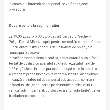
În cauză s-a întocmit dosar penal, ce va fi soluţionat
procedural.
Dosare penale la regimul rutier
La 19.05.2020, ora 00.30, o patrulă din cadrul Secţiei 7
Poliţie Rurală Mălini, a oprit pentru control, în comuna Cornu
Luncii, autoturismul condus de un bărbat de 55 ani, din
municipiul Suceava.
Întrucât emana halenă alcoolică, conducătorul auto a fost
testat de poliţişti cu aparatul etilotest, rezultatul fiind de
1,08 mg/l alcool în aerul pur expirat, după care, la spital i s-
au recoltat probe biologice în vederea stabilirii alcoolemiei.
În cauză s-a întocmit dosar penal sub aspectul comiterii
infracţiunii de „conducerea pe drumurile publice a unui
vehicul sub influența alcoolului sau a altor substanţe”, ce va
fi soluţionat procedural.