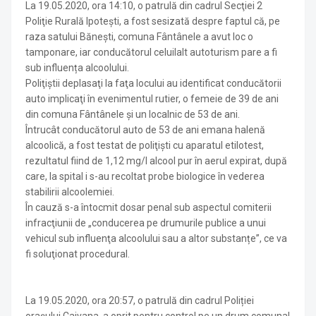
La 19.05.2020, ora 14:10, o patrulă din cadrul Secţiei 2
Poliţie Rurală Ipoteşti, a fost sesizată despre faptul că, pe
raza satului Bănești, comuna Fântânele a avut loc o
tamponare, iar conducătorul celuilalt autoturism pare a fi
sub influența alcoolului.
Poliţiştii deplasaţi la faţa locului au identificat conducătorii
auto implicaţi în evenimentul rutier, o femeie de 39 de ani
din comuna Fântânele şi un localnic de 53 de ani.
Întrucât conducătorul auto de 53 de ani emana halenă
alcoolică, a fost testat de poliţişti cu aparatul etilotest,
rezultatul fiind de 1,12 mg/l alcool pur în aerul expirat, după
care, la spital i s-au recoltat probe biologice în vederea
stabilirii alcoolemiei.
În cauză s-a întocmit dosar penal sub aspectul comiterii
infracţiunii de „conducerea pe drumurile publice a unui
vehicul sub influenţa alcoolului sau a altor substanțe”, ce va
fi soluţionat procedural.
La 19.05.2020, ora 20:57, o patrulă din cadrul Poliției