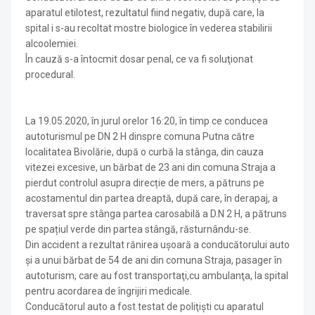
aparatul etilotest, rezultatul fiind negativ, după care, la
spital i s-au recoltat mostre biologice în vederea stabilirii
alcoolemiei.
În cauză s-a întocmit dosar penal, ce va fi soluţionat
procedural.
La 19.05.2020, în jurul orelor 16:20, în timp ce conducea
autoturismul pe DN 2 H dinspre comuna Putna către
localitatea Bivolărie, după o curbă la stânga, din cauza
vitezei excesive, un bărbat de 23 ani din comuna Straja a
pierdut controlul asupra direcție de mers, a pătruns pe
acostamentul din partea dreaptă, după care, în derapaj, a
traversat spre stânga partea carosabilă a D.N 2 H, a pătruns
pe spațiul verde din partea stângă, răsturnându-se.
Din accident a rezultat rănirea uşoară a conducătorului auto
şi a unui bărbat de 54 de ani din comuna Straja, pasager în
autoturism, care au fost transportaţi,cu ambulanţa, la spital
pentru acordarea de îngrijiri medicale.
Conducătorul auto a fost testat de poliţişti cu aparatul