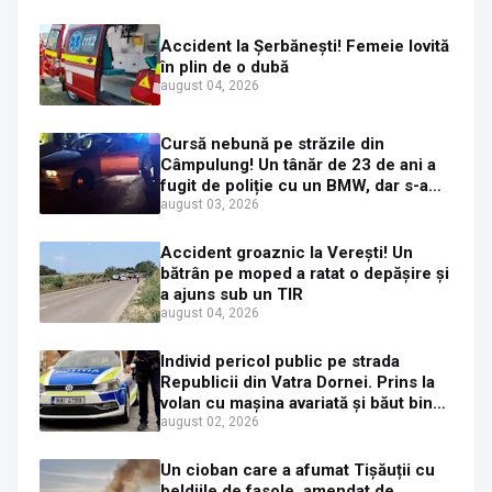
Accident la Șerbănești! Femeie lovită
în plin de o dubă
august 04, 2026
Cursă nebună pe străzile din
Câmpulung! Un tânăr de 23 de ani a
fugit de poliție cu un BMW, dar s-a
oprit într-un gard de pe strada
august 03, 2026
Sirenei
Accident groaznic la Verești! Un
bătrân pe moped a ratat o depășire și
a ajuns sub un TIR
august 04, 2026
Individ pericol public pe strada
Republicii din Vatra Dornei. Prins la
volan cu mașina avariată și băut bine,
în plină zi
august 02, 2026
Un cioban care a afumat Tișăuții cu
beldiile de fasole, amendat de