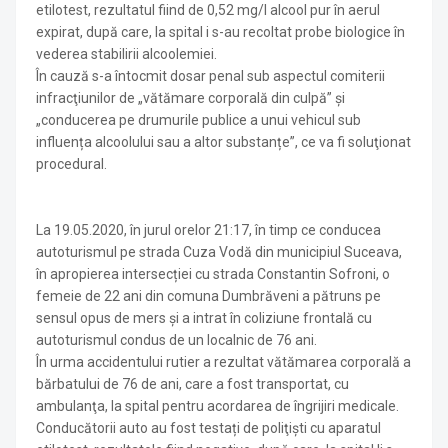
etilotest, rezultatul fiind de 0,52 mg/l alcool pur în aerul
expirat, după care, la spital i s-au recoltat probe biologice în
vederea stabilirii alcoolemiei.
În cauză s-a întocmit dosar penal sub aspectul comiterii
infracţiunilor de „vătămare corporală din culpă” și
„conducerea pe drumurile publice a unui vehicul sub
influența alcoolului sau a altor substanțe”, ce va fi soluţionat
procedural.
La 19.05.2020, în jurul orelor 21:17, în timp ce conducea
autoturismul pe strada Cuza Vodă din municipiul Suceava,
în apropierea intersecției cu strada Constantin Sofroni, o
femeie de 22 ani din comuna Dumbrăveni a pătruns pe
sensul opus de mers și a intrat în coliziune frontală cu
autoturismul condus de un localnic de 76 ani.
În urma accidentului rutier a rezultat vătămarea corporală a
bărbatului de 76 de ani, care a fost transportat, cu
ambulanţa, la spital pentru acordarea de îngrijiri medicale.
Conducătorii auto au fost testați de poliţişti cu aparatul