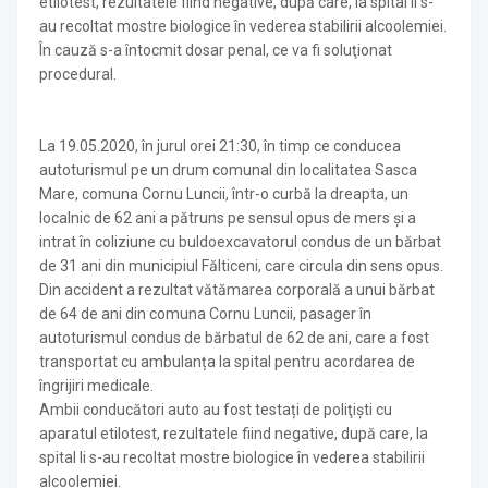
etilotest, rezultatele fiind negative, după care, la spital li s-
au recoltat mostre biologice în vederea stabilirii alcoolemiei.
În cauză s-a întocmit dosar penal, ce va fi soluţionat
procedural.
La 19.05.2020, în jurul orei 21:30, în timp ce conducea
autoturismul pe un drum comunal din localitatea Sasca
Mare, comuna Cornu Luncii, într-o curbă la dreapta, un
localnic de 62 ani a pătruns pe sensul opus de mers și a
intrat în coliziune cu buldoexcavatorul condus de un bărbat
de 31 ani din municipiul Fălticeni, care circula din sens opus.
Din accident a rezultat vătămarea corporală a unui bărbat
de 64 de ani din comuna Cornu Luncii, pasager în
autoturismul condus de bărbatul de 62 de ani, care a fost
transportat cu ambulanța la spital pentru acordarea de
îngrijiri medicale.
Ambii conducători auto au fost testați de poliţişti cu
aparatul etilotest, rezultatele fiind negative, după care, la
spital li s-au recoltat mostre biologice în vederea stabilirii
alcoolemiei.